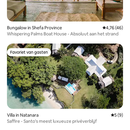
Bungalow in Shefa Province
Gemiddelde be
4,76 (46)
Whispering Palms Boat House - Absoluut aan het strand
Favoriet van gasten
Favoriet van gasten
Villa in Natanara
Gemiddeld
5 (9)
Saffire - Santo's meest luxueuze privéverblijf