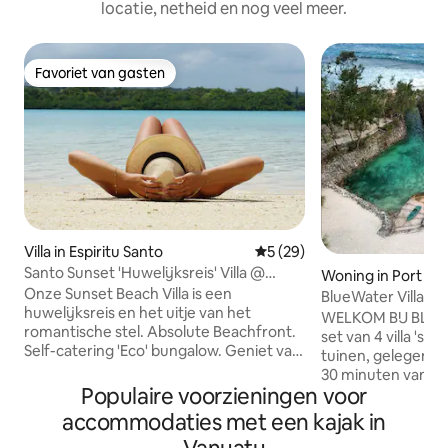
locatie, netheid en nog veel meer.
Favoriet van gasten
Favoriet van gasten
Villa in Espiritu Santo
Gemiddelde beoordeling van
5 (29)
Santo Sunset 'Huwelijksreis' Villa @
Woning in Port Vil
SurundaBay
Onze Sunset Beach Villa is een
BlueWater Villa
huwelijksreis en het uitje van het
WELKOM BIJ BLUE
romantische stel. Absolute Beachfront.
set van 4 villa 's i
Self-catering 'Eco' bungalow. Geniet van
tuinen, gelegen a
cocktails bij zonsondergang op het
30 minuten van de
rustieke terras, ontspan en ontspan
Populaire voorzieningen voor
internationale lu
terwijl je de dag ziet uitfaseren aan de
voelt alsof je een 
accommodaties met een kajak in
rustige baai en de magische horizon.
bent. Met een eigen strandlagune en
Luganville Airport pick-up geregeld