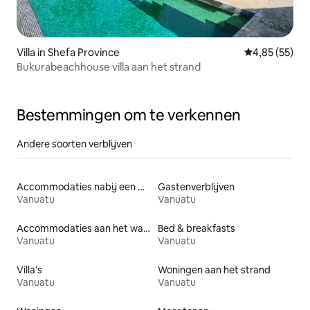
Villa in Shefa Province
Gemiddelde be
4,85 (55)
Bukurabeachhouse villa aan het strand
Bestemmingen om te verkennen
Andere soorten verblijven
Accommodaties nabij een meer
Gastenverblijven
Vanuatu
Vanuatu
Accommodaties aan het water
Bed & breakfasts
Vanuatu
Vanuatu
Villa's
Woningen aan het strand
Vanuatu
Vanuatu