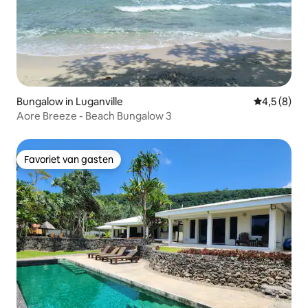
Bungalow in Luganville
Gemiddelde 
4,5 (8)
Aore Breeze - Beach Bungalow 3
Favoriet van gasten
Favoriet van gasten