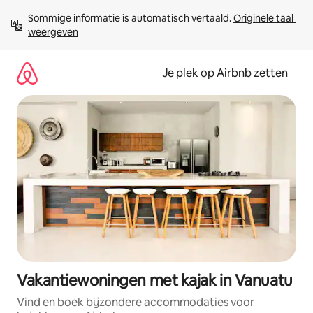
Ga
Sommige informatie is automatisch vertaald. 
Originele taal 
direct
weergeven
naar
inhoud
Je plek op Airbnb zetten
Vakantiewoningen met kajak in Vanuatu
Vind en boek bijzondere accommodaties voor