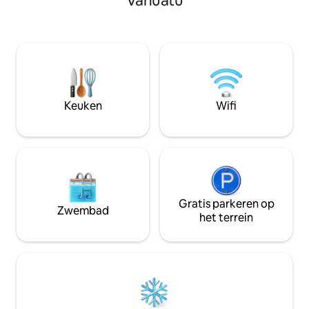
Vanuatu
waterval is het o
tegen een vergoeding, 20 minuten later
te ontspannen op 
je toegewijde taxichauffeur zal je
en 's nachts naar 
afzetten en je zult stappen in een
aan het water te s
tijdschrift lifestyle. Geniet op vijf
milieuvriendelijke
stappen van je eigen privéstrand van
accommodatie, di
200 meter en geniet van het paradijs.
werkt en een eige
gefilterde waterb
Keuken
Wifi
Gratis parkeren op
Zwembad
het terrein