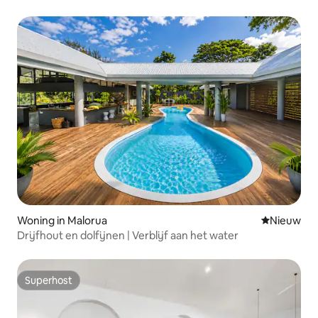
Woning in Malorua
Nieuwe ac
Nieuw
Drijfhout en dolfijnen | Verblijf aan het water
Superhost
Superhost