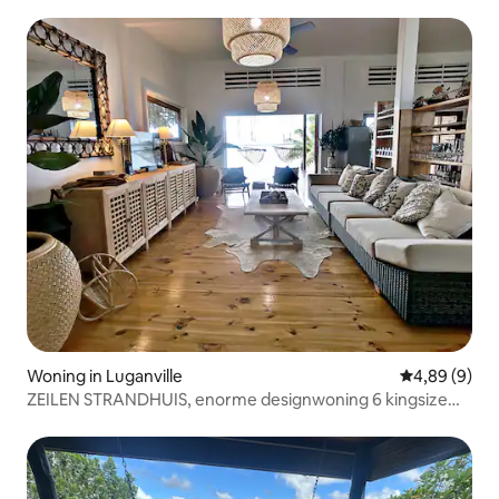
Woning in Luganville
Gemiddelde b
4,89 (9)
ZEILEN STRANDHUIS, enorme designwoning 6 kingsize
bedden