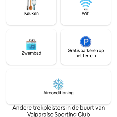
het politiebureau. Slechts 15 minuten
Reserveer nu en g
van Quinta Vergara.
ervaring!
Keuken
Wifi
Gratis parkeren op
Zwembad
het terrein
Airconditioning
Andere trekpleisters in de buurt van
Valparaíso Sporting Club