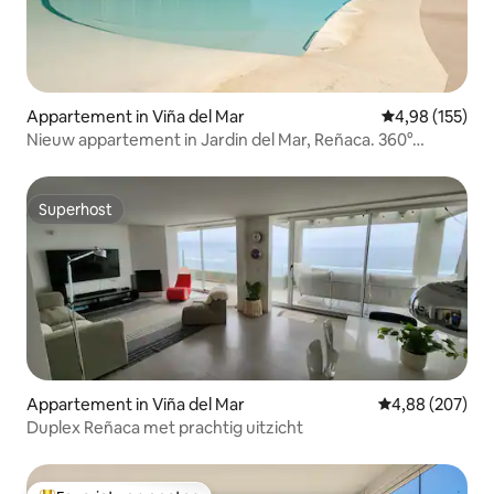
Appartement in Viña del Mar
Gemiddelde beo
4,98 (155)
Nieuw appartement in Jardin del Mar, Reñaca. 360°
uitzicht
Superhost
Superhost
Appartement in Viña del Mar
Gemiddelde beo
4,88 (207)
Duplex Reñaca met prachtig uitzicht