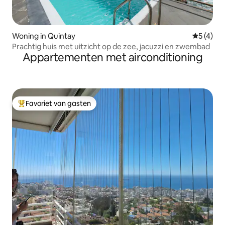
Woning in Quintay
Gemiddeld
5 (4)
Prachtig huis met uitzicht op de zee, jacuzzi en zwembad
Appartementen met airconditioning
Favoriet van gasten
Topfavoriet van gasten