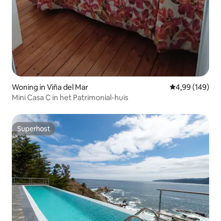
Woning in Viña del Mar
Gemiddelde beo
4,99 (149)
Mini Casa C in het Patrimonial-huis
Superhost
Superhost