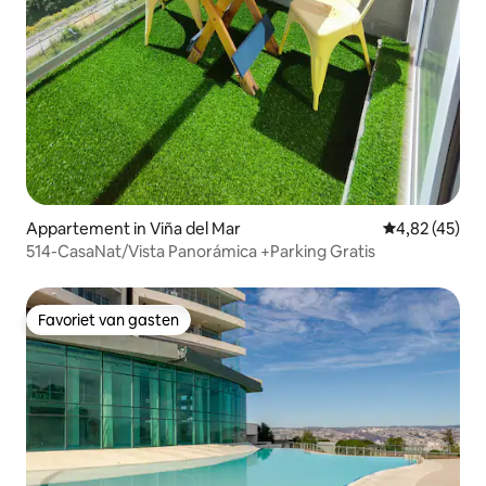
Appartement in Viña del Mar
Gemiddelde be
4,82 (45)
514-CasaNat/Vista Panorámica +Parking Gratis
Favoriet van gasten
Favoriet van gasten