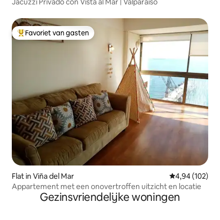
Jacuzzi Privado con Vista al Mar | Valparaíso
Favoriet van gasten
Topfavoriet van gasten
Flat in Viña del Mar
Gemiddelde beo
4,94 (102)
Appartement met een onovertroffen uitzicht en locatie
Gezinsvriendelijke woningen