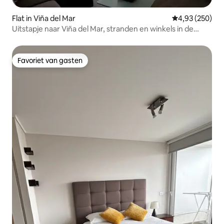
Flat in Viña del Mar
Gemiddelde beo
4,93 (250)
Uitstapje naar Viña del Mar, stranden en winkels in de
buurt
Favoriet van gasten
Favoriet van gasten