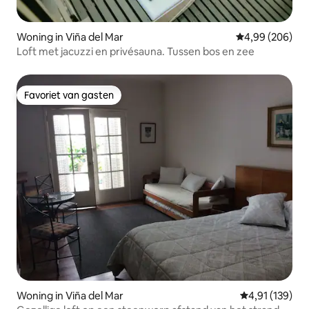
Woning in Viña del Mar
Gemiddelde beo
4,99 (206)
Loft met jacuzzi en privésauna. Tussen bos en zee
Favoriet van gasten
Favoriet van gasten
Woning in Viña del Mar
Gemiddelde beo
4,91 (139)