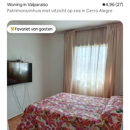
Woning in Valparaíso
Gemiddelde be
4,96 (27)
Patrimoniumhuis met uitzicht op zee in Cerro Alegre
Favoriet van gasten
Topfavoriet van gasten