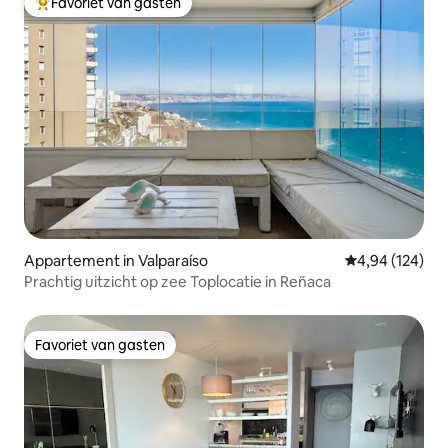
Favoriet van gasten
Topfavoriet van gasten
Appartement in Valparaíso
Gemiddelde beo
4,94 (124)
Prachtig uitzicht op zee Toplocatie in Reñaca
Favoriet van gasten
Favoriet van gasten