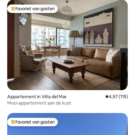
Favoriet van gasten
Topfavoriet van gasten
Appartement in Viña del Mar
Gemiddelde be
4,97 (115)
Mooi appartement aan de kust
Favoriet van gasten
Topfavoriet van gasten