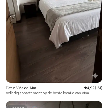
Flat in Viña del Mar
Gemiddelde be
4,92 (151)
Volledig appartement op de beste locatie van Viña.