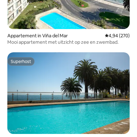
Appartement in Viña del Mar
Gemiddelde beo
4,94 (270)
Mooi appartement met uitzicht op zee en zwembad.
Superhost
Superhost