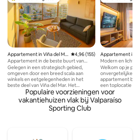
Topfavoriet van gasten
Favoriet van gas
Appartement in Viña del Ma
Gemiddelde beoordeling van 4,9
4,96 (155)
Appartement in Vi
r
r
Appartement in de beste buurt van
Modern en licht 
Viña, verwarmd zwembad
uitzicht op de sta
Gelegen in een strategisch gebied,
Welkom op je perf
omgeven door een breed scala aan
onvergetelijke vak
winkels en eetgelegenheden in het
appartement biedt
beste deel van Viña del Mar. Het
een toplocatie in 
Populaire voorzieningen voor
appartement is volledig ingericht en
strand, restaurant
uitgerust met een tv, kabel en wifi. Het
musea - ideaal om
vakantiehuizen vlak bij Valparaíso
gebouw beschikt over een fitnessruimte
🌅 Pluspunten zijn: - Pracht
Sporting Club
en wasfaciliteiten. Gasten kunnen ook
panoramisch uitzic
zonder extra kosten genieten van het
- Gezellige slaap
verwarmde binnenzwembad. Het is 800
supercomfortabel
meter van Acapulco Beach, op slechts
slaapbank in de wo
twee blokken van het Viña del Mar
uitgeruste keuken. 
Casino, San Martín Av., Perú Avenue en
smart-tv. - Privé 