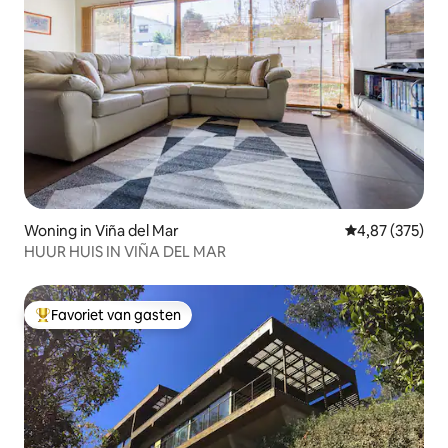
Woning in Viña del Mar
Gemiddelde beo
4,87 (375)
HUUR HUIS IN VIÑA DEL MAR
Favoriet van gasten
Topfavoriet van gasten