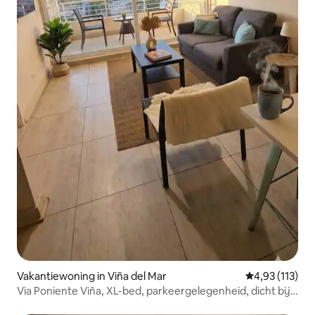
Vakantiewoning in Viña del Mar
Gemiddelde be
4,93 (113)
Via Poniente Viña, XL-bed, parkeergelegenheid, dicht bij
het strand