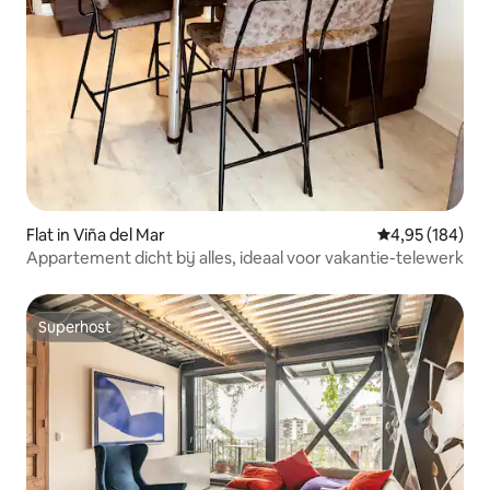
Flat in Viña del Mar
Gemiddelde beo
4,95 (184)
Appartement dicht bij alles, ideaal voor vakantie-telewerk
Superhost
Superhost