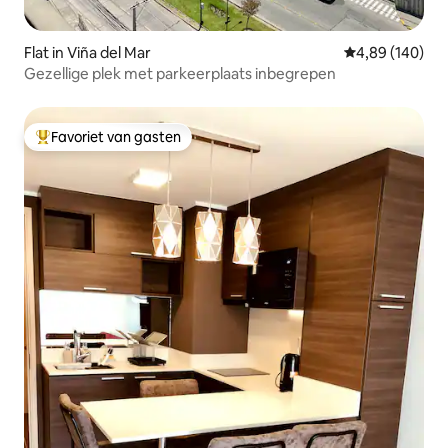
Flat in Viña del Mar
Gemiddelde beo
4,89 (140)
Gezellige plek met parkeerplaats inbegrepen
Favoriet van gasten
Topfavoriet van gasten