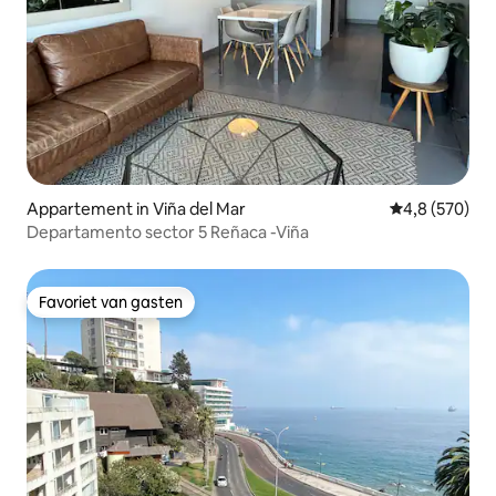
Appartement in Viña del Mar
Gemiddelde be
4,8 (570)
Departamento sector 5 Reñaca -Viña
Favoriet van gasten
Favoriet van gasten