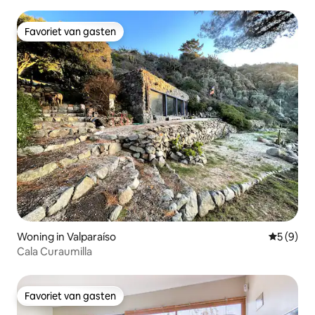
Favoriet van gasten
Favoriet van gasten
Woning in Valparaíso
Gemiddeld
5 (9)
Cala Curaumilla
Favoriet van gasten
Favoriet van gasten