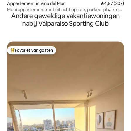
Appartement in Viña del Mar
Gemiddelde beo
4,87 (307)
Mooi appartement met uitzicht op zee, parkeerplaats en
Andere geweldige vakantiewoningen
zwembad
nabij Valparaíso Sporting Club
Favoriet van gasten
Topfavoriet van gasten