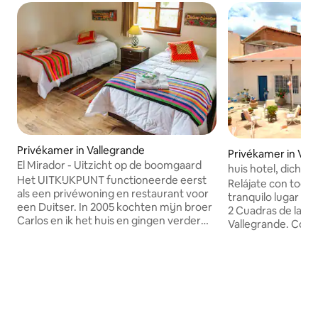
Privékamer in Vallegrande
Privékamer in Val
El Mirador - Uitzicht op de boomgaard
huis hotel, dicht bi
Het UITKIJKPUNT functioneerde eerst
Relájate con toda l
als een privéwoning en restaurant voor
tranquilo lugar pa
een Duitser. In 2005 kochten mijn broer
2 Cuadras de la Pla
Carlos en ik het huis en gingen verder
Vallegrande. Combi
met de service van het restaurant. Het
experiencia completa con 
idee om voormalige privékamers om te
amaneceres y ata
vormen tot gastenaccommodaties
canto de aves y cie
kwam naar voren. En dit bieden we nu.
“Sumérgete en la 
Met een bevoorrecht uitzicht over
despierta con el ca
Vallegrande en zijn omgeving kun je
pasea por sendero
genieten van een rustig verblijf in de