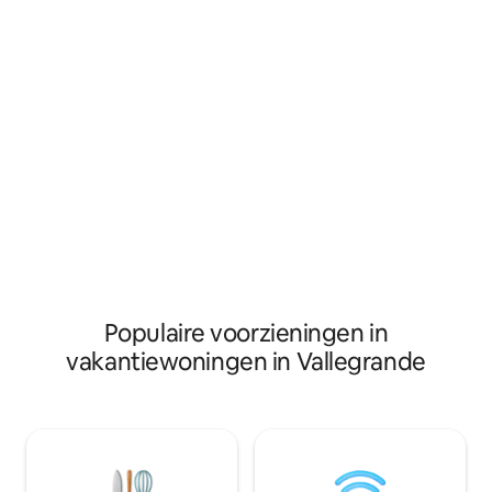
preparar platos típi
hoogten, vergezeld van een
fuego y descubre l
uitstekende gastronomische service, of
entorno lleno de hi
zelf iets koken.
Populaire voorzieningen in
vakantiewoningen in Vallegrande