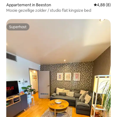
Appartement in Beeston
Gemiddelde b
4,88 (8)
Mooie gezellige zolder / studio flat kingsize bed
Superhost
Superhost