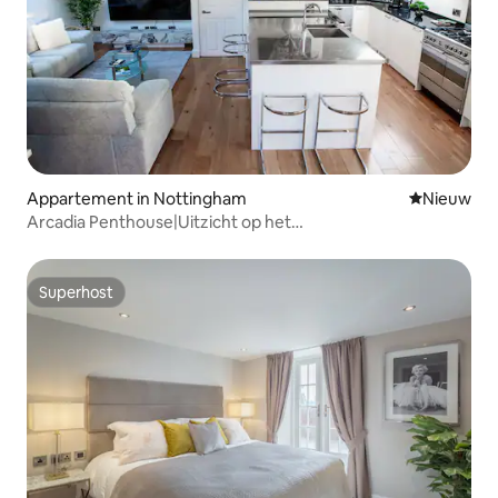
Appartement in Nottingham
Nieuwe ac
Nieuw
Arcadia Penthouse|Uitzicht op het
kasteel|Stadscentrum|8 slaapplaatsen
Superhost
Superhost