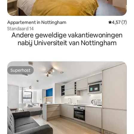
Appartement in Nottingham
Gemiddelde b
4,57 (7)
Standaard 14
Andere geweldige vakantiewoningen
nabij Universiteit van Nottingham
Superhost
Superhost