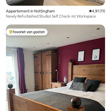
Appartement in Nottingham
Gemiddelde b
4,91 (11)
Newly Refurbished Studio| Self Check-In| Workspace
Favoriet van gasten
Topfavoriet van gasten