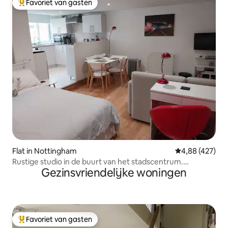
Favoriet van gasten
Topfavoriet van gasten
Flat in Nottingham
Gemiddelde beo
4,88 (427)
Rustige studio in de buurt van het stadscentrum.
Gezinsvriendelijke woningen
Inchecken 14.00 uur!
Favoriet van gasten
Topfavoriet van gasten