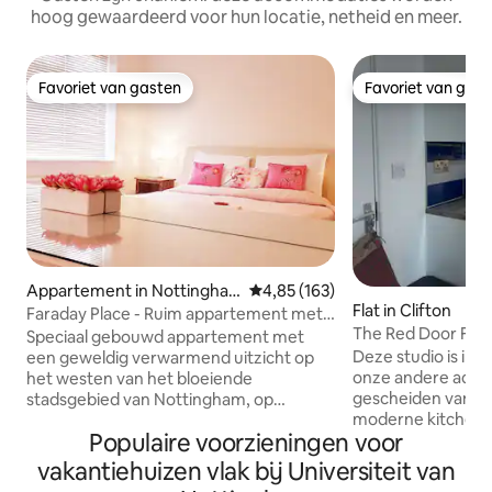
hoog gewaardeerd voor hun locatie, netheid en meer.
Favoriet van gasten
Favoriet van gas
Favoriet van gasten
Favoriet van gas
Appartement in Nottingha
Gemiddelde beoordeling van 4,8
4,85 (163)
Flat in Clifton
mshire
Faraday Place - Ruim appartement met
The Red Door Flat
twee slaapkamers
Speciaal gebouwd appartement met
Deze studio is in h
een geweldig verwarmend uitzicht op
onze andere adver
het westen van het bloeiende
gescheiden van h
stadsgebied van Nottingham, op
moderne kitchenette, een
loopafstand van Nottingham University,
Populaire voorzieningen voor
tweepersoonsbed
Queen 's Medical Centre & City Centre
inloopdouche en 
Faraday Place biedt privé off-road
vakantiehuizen vlak bij Universiteit van
Ideaal voor een ind
parkeren, hoofdslaapkamer met super