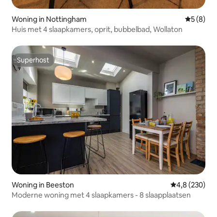
Woning in Nottingham
Gemiddeld
5 (8)
Huis met 4 slaapkamers, oprit, bubbelbad, Wollaton
Superhost
Superhost
Woning in Beeston
Gemiddelde be
4,8 (230)
Moderne woning met 4 slaapkamers - 8 slaapplaatsen