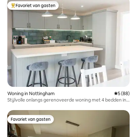
Favoriet van gasten
Topfavoriet van gasten
Woning in Nottingham
Gemiddelde
5 (88)
Stijlvolle onlangs gerenoveerde woning met 4 bedden in
Nottingham
Favoriet van gasten
Favoriet van gasten