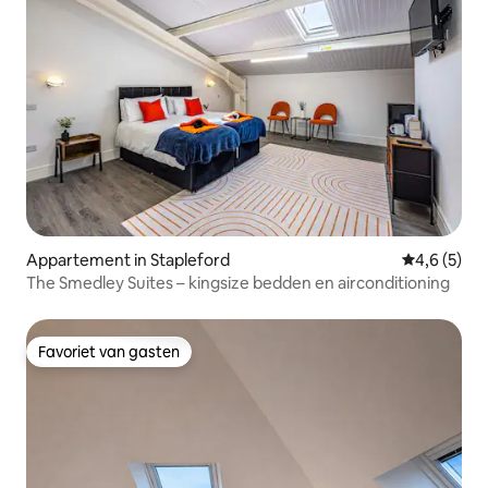
Appartement in Stapleford
Gemiddelde 
4,6 (5)
The Smedley Suites – kingsize bedden en airconditioning
Favoriet van gasten
Favoriet van gasten