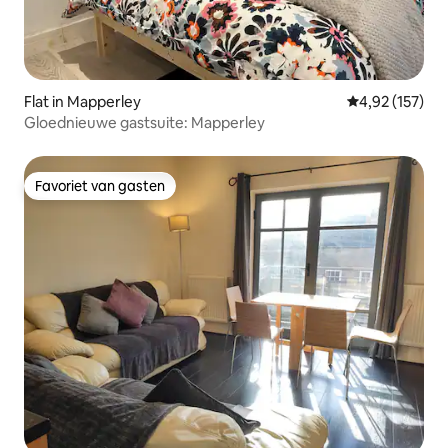
Flat in Mapperley
Gemiddelde beo
4,92 (157)
Gloednieuwe gastsuite: Mapperley
Favoriet van gasten
Favoriet van gasten