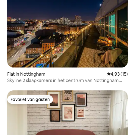
Flat in Nottingham
Gemiddelde be
4,93 (15)
Skyline 2 slaapkamers in het centrum van Nottingham
met gratis parkeergelegenheid
Favoriet van gasten
Favoriet van gasten