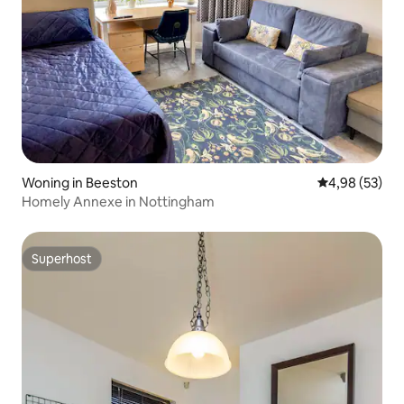
Woning in Beeston
Gemiddelde be
4,98 (53)
Homely Annexe in Nottingham
Superhost
Superhost