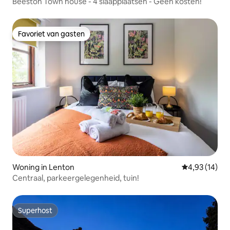
Beeston Town house - 4 slaapplaatsen - Geen kosten!
Favoriet van gasten
Favoriet van gasten
Woning in Lenton
Gemiddelde be
4,93 (14)
Centraal, parkeergelegenheid, tuin!
Superhost
Superhost