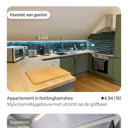
Market
Favoriet van gasten
Favoriet van gasten
Appartement in Nottinghamshire
Gemiddelde be
4,94 (18)
Stijlvol privébijgebouw met uitzicht op de golfbaan
Superhost
Superhost