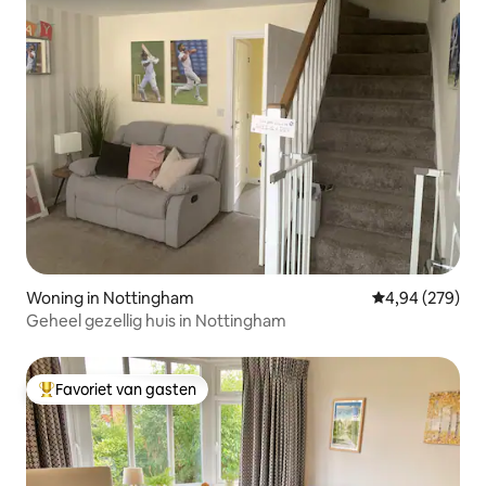
Woning in Nottingham
Gemiddelde beo
4,94 (279)
Geheel gezellig huis in Nottingham
Favoriet van gasten
Topfavoriet van gasten