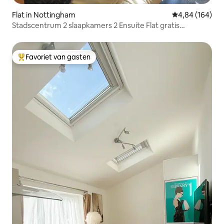
Flat in Nottingham
Gemiddelde beo
4,84 (164)
Stadscentrum 2 slaapkamers 2 Ensuite Flat gratis
parkeren
Favoriet van gasten
Topfavoriet van gasten