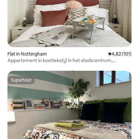
Flat in Nottingham
Gemiddelde beo
4,82 (101)
Appartement in boetiekstijl in het stadscentrum,
Nottingham
Superhost
Superhost