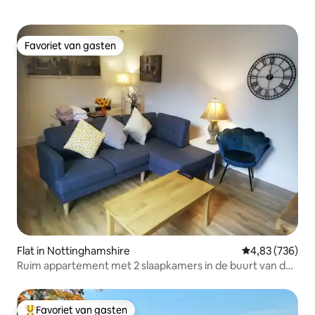
Favoriet van gasten
Favoriet van gasten
Flat in Nottinghamshire
Gemiddelde beo
4,83 (736)
Ruim appartement met 2 slaapkamers in de buurt van de
stad en gratis parkeren
Favoriet van gasten