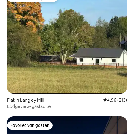
Topfavoriet van gasten
Flat in Langley Mill
Gemiddelde beo
4,96 (213)
Lodgeview-gastsuite
Favoriet van gasten
Favoriet van gasten