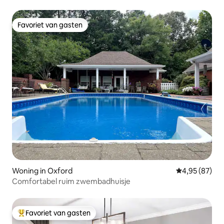
Favoriet van gasten
Favoriet van gasten
Woning in Oxford
Gemiddelde be
4,95 (87)
Comfortabel ruim zwembadhuisje
Favoriet van gasten
Topfavoriet van gasten