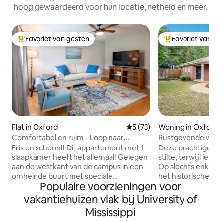
hoog gewaardeerd voor hun locatie, netheid en meer.
Favoriet van gasten
Favoriet van g
Topfavoriet van gasten
Topfavoriet van 
Flat in Oxford
Gemiddelde beoordeling van
5 (73)
Woning in Oxford
Comfortabel en ruim - Loop naar
Rustgevende woni
Fraternity Row!
Fris en schoon!! Dit appartement met 1
Deze prachtige wo
slaapkamer heeft het allemaal! Gelegen
stilte, terwijl je dic
aan de westkant van de campus in een
Op slechts enkele
omheinde buurt met speciale
het historische O
Populaire voorzieningen voor
parkeerplaats. Wandel naar de
restaurants en winkels. 
speelshuttles in het Jackson Ave Center
ingericht met 3 sl
vakantiehuizen vlak bij University of
of rijd naar restaurants/ winkels op
2 queensize) en e
Mississippi
Jackson Ave. Onlangs bijgewerkt,
complete badkamers. Het hee