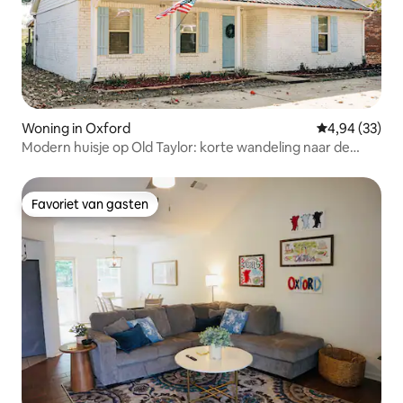
Woning in Oxford
Gemiddelde be
4,94 (33)
Modern huisje op Old Taylor: korte wandeling naar de
campus
Favoriet van gasten
Favoriet van gasten