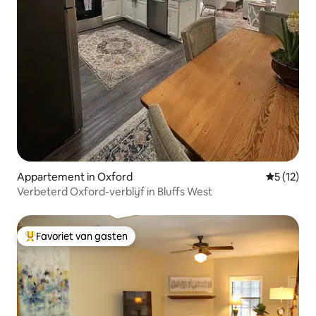
Appartement in Oxford
Gemiddeld
5 (12)
Verbeterd Oxford-verblijf in Bluffs West
Favoriet van gasten
Topfavoriet van gasten