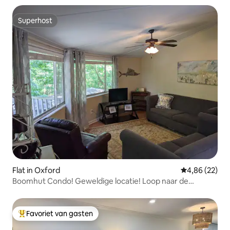
Superhost
Superhost
Flat in Oxford
Gemiddelde be
4,86 (22)
Boomhut Condo! Geweldige locatie! Loop naar de
campus!
Favoriet van gasten
Topfavoriet van gasten