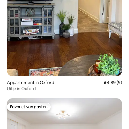
Appartement in Oxford
Gemiddelde b
4,89 (9)
Uitje in Oxford
Favoriet van gasten
Favoriet van gasten