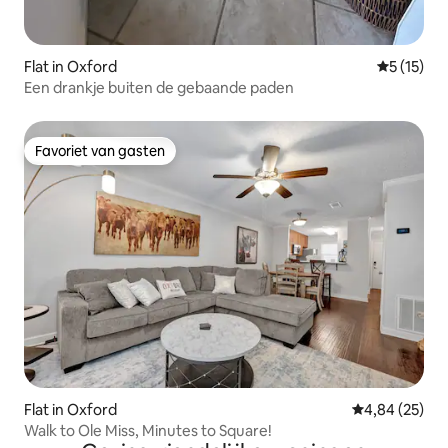
Flat in Oxford
Gemiddeld
5 (15)
Een drankje buiten de gebaande paden
Favoriet van gasten
Favoriet van gasten
Flat in Oxford
Gemiddelde be
4,84 (25)
Walk to Ole Miss, Minutes to Square!