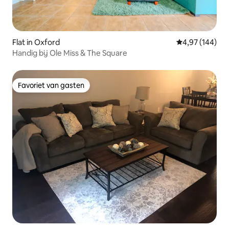
Flat in Oxford
Gemiddelde beo
4,97 (144)
Handig bij Ole Miss & The Square
Favoriet van gasten
Favoriet van gasten