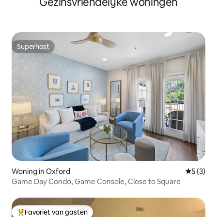
Gezinsvriendelijke woningen
Superhost
Superhost
Woning in Oxford
Gemiddeld
5 (3)
Game Day Condo, Game Console, Close to Square
Favoriet van gasten
Topfavoriet van gasten