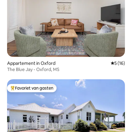
Appartement in Oxford
Gemiddelde
5 (16)
The Blue Jay - Oxford, MS
Favoriet van gasten
Topfavoriet van gasten