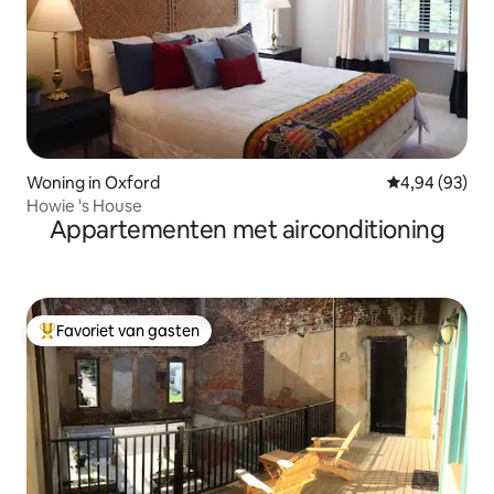
Woning in Oxford
Gemiddelde be
4,94 (93)
Howie 's House
Appartementen met airconditioning
Favoriet van gasten
Topfavoriet van gasten