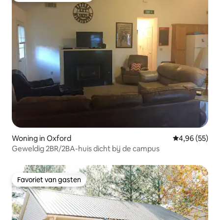
Woning in Oxford
Gemiddelde be
4,96 (55)
Geweldig 2BR/2BA-huis dicht bij de campus
Favoriet van gasten
Favoriet van gasten