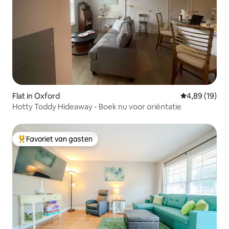
Flat in Oxford
Gemiddelde be
4,89 (19)
Hotty Toddy Hideaway - Boek nu voor oriëntatie
Favoriet van gasten
Topfavoriet van gasten