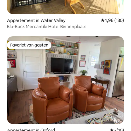
Appartement in Water Valley
Gemiddelde beo
4,96 (130)
Blu-Buck Mercantile Hotel Binnenplaats
Favoriet van gasten
Favoriet van gasten
Appartement in Oxford
Gemiddelde
5 (10)