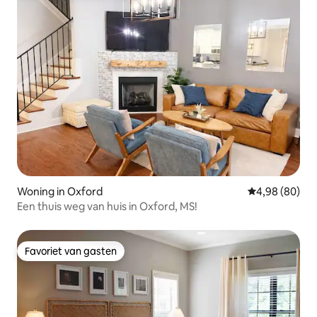
Woning in Oxford
Gemiddelde be
4,98 (80)
Een thuis weg van huis in Oxford, MS!
Favoriet van gasten
Favoriet van gasten