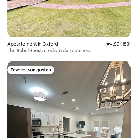
Appartement in Oxford
Gemiddelde beo
4,99 (183)
The Rebel Roost: studio in de koetshuis
Favoriet van gasten
Favoriet van gasten