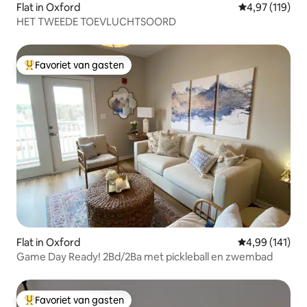
Flat in Oxford
Gemiddelde beo
4,97 (119)
HET TWEEDE TOEVLUCHTSOORD
Favoriet van gasten
Topfavoriet van gasten
Flat in Oxford
Gemiddelde beo
4,99 (141)
Game Day Ready! 2Bd/2Ba met pickleball en zwembad
Favoriet van gasten
Topfavoriet van gasten