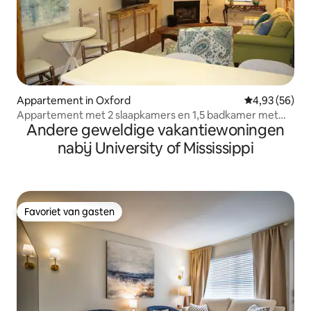
Appartement in Oxford
Gemiddelde be
4,93 (56)
Appartement met 2 slaapkamers en 1,5 badkamer met
Andere geweldige vakantiewoningen
patio, gasgrill, open haard!
nabij University of Mississippi
Favoriet van gasten
Favoriet van gasten