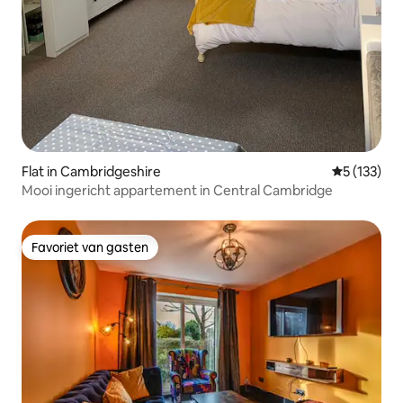
Flat in Cambridgeshire
Gemiddelde 
5 (133)
Mooi ingericht appartement in Central Cambridge
Favoriet van gasten
Favoriet van gasten