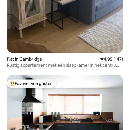
Flat in Cambridge
Gemiddelde beo
4,99 (147)
Rustig appartement met één slaapkamer in het centrum
van Cambridge
Favoriet van gasten
Topfavoriet van gasten