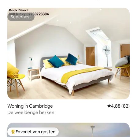
Superhost
Superhost
Woning in Cambridge
Gemiddelde be
4,88 (82)
De weelderige berken
Favoriet van gasten
Topfavoriet van gasten