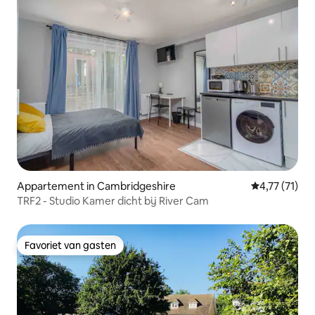
Appartement in Cambridgeshire
Gemiddelde b
4,77 (71)
TRF2 - Studio Kamer dicht bij River Cam
Favoriet van gasten
Favoriet van gasten