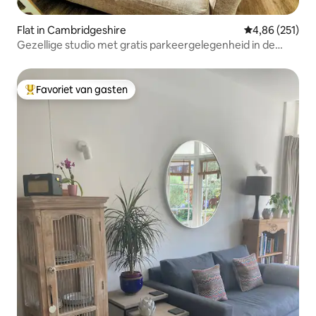
Flat in Cambridgeshire
Gemiddelde beo
4,86 (251)
Gezellige studio met gratis parkeergelegenheid in de
buurt van het treinstation
Favoriet van gasten
Topfavoriet van gasten