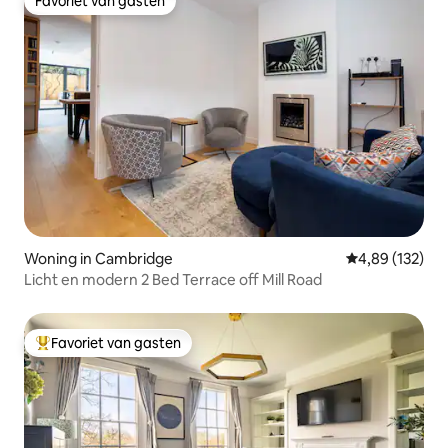
Favoriet van gasten
Favoriet van gasten
Woning in Cambridge
Gemiddelde beo
4,89 (132)
Licht en modern 2 Bed Terrace off Mill Road
Favoriet van gasten
Topfavoriet van gasten