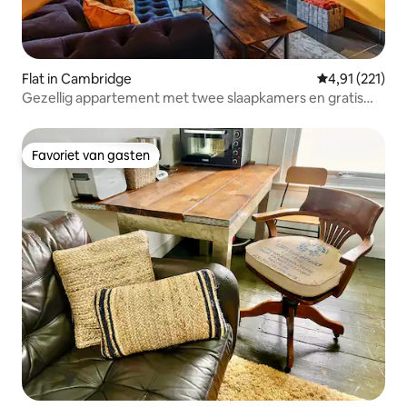
Flat in Cambridge
Gemiddelde be
4,91 (221)
Gezellig appartement met twee slaapkamers en gratis
parkeergelegenheid
Favoriet van gasten
Favoriet van gasten