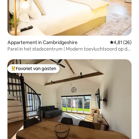
Appartement in Cambridgeshire
Gemiddelde be
4,81 (26)
Parel in het stadscentrum | Modern toevluchtsoord op de
bovenste verdieping
Favoriet van gasten
Topfavoriet van gasten