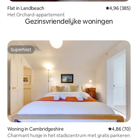
Flat in Landbeach
Gemiddelde beo
4,96 (385)
Het Orchard-appartement
Gezinsvriendelijke woningen
Superhost
Superhost
Woning in Cambridgeshire
Gemiddelde be
4,86 (70)
Charmant huisje in het stadscentrum met gratis parkeren