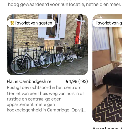
hoog gewaardeerd voor hun locatie, netheid en meer.
Favoriet van gasten
Favoriet van gas
Topfavoriet van gasten
Favoriet van gas
Flat in Cambridgeshire
Gemiddelde beoordeling van 4,9
4,98 (192)
Rustig toevluchtsoord in het centrum
van Cambridge
Geniet van een thuis weg van huis in dit
rustige en centraal gelegen
appartement met eigen
kookgelegenheid in Cambridge. Op vijf
minuten lopen van winkelgebieden en
historische bezienswaardigheden is dit
een ideale uitvalsbasis om Cambridge te
Appartement in 