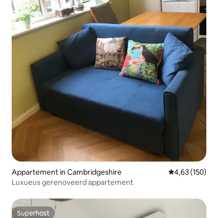
Appartement in Cambridgeshire
Gemiddelde beo
4,63 (150)
Luxueus gerenoveerd appartement
Superhost
Superhost