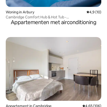
Woning in Arbury
Gemiddelde b
4,9 (10)
Cambridge Comfort Hub & Hot Tub -
Appartementen met airconditioning
Parkeerruimte/Slaapplaatsen voor 6 personen
Appartement in Cambridge
Gemiddelde beo
4,65 (106)