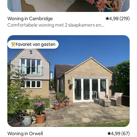
Woning in Cambridge
Gemiddelde beo
4,98 (219)
Comfortabele woning met 2 slaapkamers en
parkeerplaats in de buurt van Mill Road
Favoriet van gasten
Topfavoriet van gasten
Woning in Orwell
Gemiddelde be
4,99 (67)