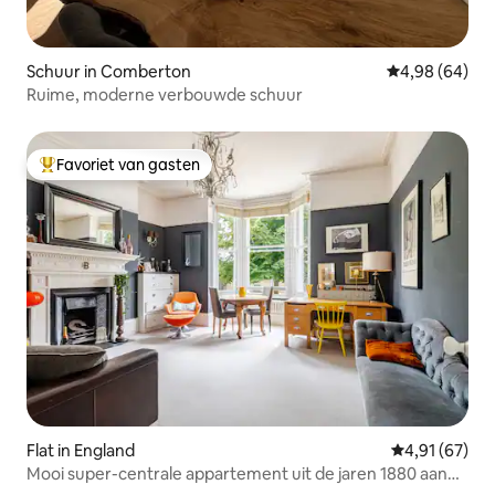
Schuur in Comberton
Gemiddelde be
4,98 (64)
Ruime, moderne verbouwde schuur
Favoriet van gasten
Topfavoriet van gasten
Flat in England
Gemiddelde be
4,91 (67)
Mooi super-centrale appartement uit de jaren 1880 aan
de rivier/het park