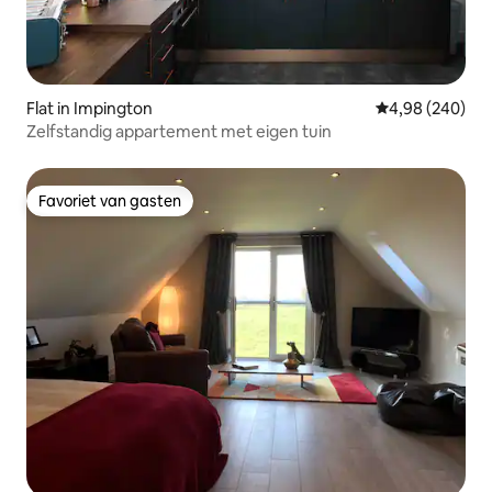
Flat in Impington
Gemiddelde beo
4,98 (240)
Zelfstandig appartement met eigen tuin
Favoriet van gasten
Favoriet van gasten