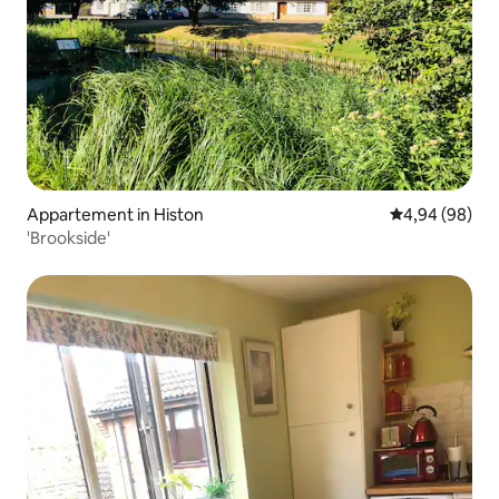
Appartement in Histon
Gemiddelde be
4,94 (98)
'Brookside'