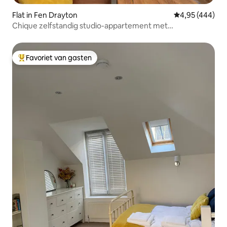
Flat in Fen Drayton
Gemiddelde beo
4,95 (444)
Chique zelfstandig studio-appartement met
parkeerplaats.
Favoriet van gasten
Topfavoriet van gasten