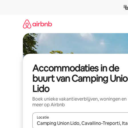
Ga
direct
naar
inhoud
Accommodaties in de
buurt van Camping Unio
Lido
Boek unieke vakantieverblijven, woningen en
meer op Airbnb
Locatie
Wanneer er resultaten beschikbaar zijn, maak je 