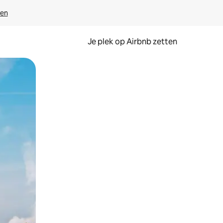
ven
Je plek op Airbnb zetten
en of swipen.