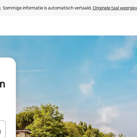
Sommige informatie is automatisch vertaald. 
Originele taal weerge
n
een keuze met je de pijltjestoetsen omhoog en omlaag, óf door te tikk