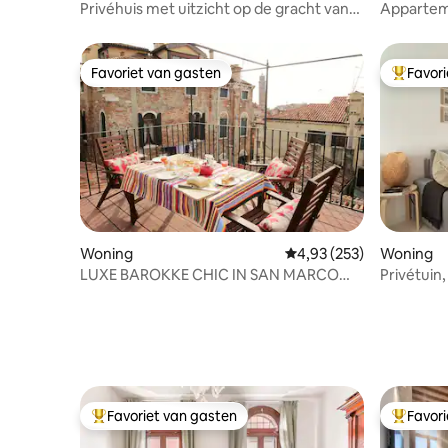
Privéhuis met uitzicht op de gracht van
Apparteme
afstand.
Erbe
Favoriet van gasten
Favor
Favoriet van gasten
Topfavor
Woning
Gemiddelde beoordeling
4,93 (253)
Woning
LUXE BAROKKE CHIC IN SAN MARCO
Privétuin
MET DAKTERRAS
en droge
Favoriet van gasten
Favor
Topfavoriet van gasten
Topfavor