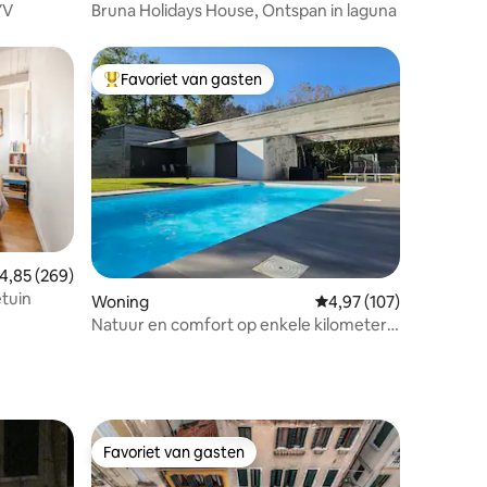
YV
Bruna Holidays House, Ontspan in laguna
Favoriet van gasten
Topfavoriet van gasten
ecensies
emiddelde beoordeling van 4,85 op 5, 269 recensies
4,85 (269)
tuin
Woning
Gemiddelde beoordeling
4,97 (107)
Natuur en comfort op enkele kilometers
van Venetië
Favoriet van gasten
Favoriet van gasten