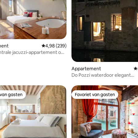
ment
Gemiddelde beoordeling van 4,98 op 5, 239 r
4,98 (239)
 van 4,95 op 5, 657 recensies
trale jacuzzi-appartement op
StMark & Rialto
Appartement
G
Do Pozzi waterdoor elegant
appartement
 van gasten
Favoriet van gasten
 van gasten
Favoriet van gasten