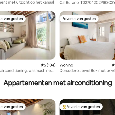
nt met uitzicht op het kanaal
Ca' Burano iT027042C2PIBSC2
iet van gasten
Favoriet van gasten
iet van gasten
Favoriet van gasten
 van 4,93 op 5, 253 recensies
Gemiddelde beoordeling van 5 op 5, 104 r
5 (104)
Woning
G
, airconditioning, wasmachine
Dorsoduro Jewel Box met privé
r
Appartementen met airconditioning
iet van gasten
Favoriet van gasten
iet van gasten
Topfavoriet van gasten