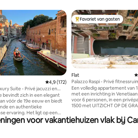
st
Favoriet van gasten
st
Topfavoriet van gasten
 van 4,98 op 5, 376 recensies
Flat
G
Palazzo Raspi - Privé fitnessruim
Gemiddelde beoordeling van 4,9 op 5, 172 r
4,9 (172)
Een volledig appartement van 
ury Suite - Privé jacuzzi en
met een inrichting in Venetiaans
e bevindt zich in een elegant
voor 6 personen, in een privépal
n vóór de 19e eeuw en biedt
1500 met UITZICHT OP DE GR
jnde en authentieke
een EIGEN FITNESSRUIMTE. Ge
se ervaring. Het ligt op een
de 1e verdieping heeft het ap
eningen voor vakantiehuizen vlak bij C
 afstand van het Canal
2 slaapkamers, 2 douches en 3
p vijf minuten lopen van
badkamers ! Het appartement 
Roma (busstation) en het
twee verdiepingen. Eigen fitne
on Santa Lucia, wat zorgt voor