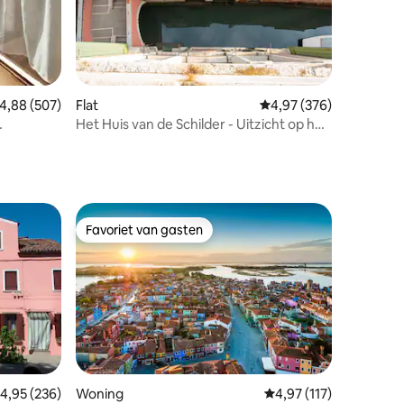
ecensies
emiddelde beoordeling van 4,88 op 5, 507 recensies
4,88 (507)
Flat
Gemiddelde beoordeling
4,97 (376)
Het Huis van de Schilder - Uitzicht op het
kanaal - Rialto
Favoriet van gasten
Favoriet van gasten
ecensies
emiddelde beoordeling van 4,95 op 5, 236 recensies
4,95 (236)
Woning
Gemiddelde beoordelin
4,97 (117)