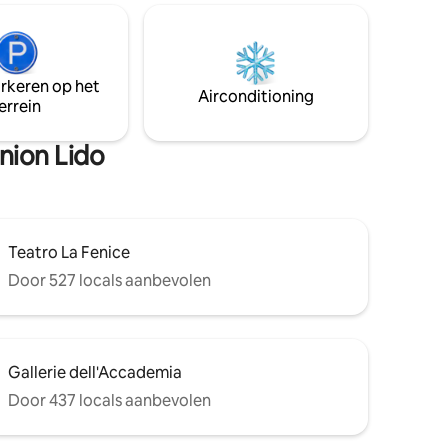
(van 30 tot 50 euro als extra betaling via
euken .
airbnb). Toeristenbelasting Venetië om
te
contant te betalen
kkend
op 2
arkeren op het
Airconditioning
g en
errein
onen.
nion Lido
Teatro La Fenice
Door 527 locals aanbevolen
Gallerie dell'Accademia
Door 437 locals aanbevolen