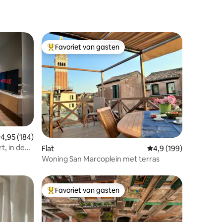
Favoriet van gasten
Topfavoriet van gasten
ecensies
emiddelde beoordeling van 4,95 op 5, 184 recensies
4,95 (184)
, in de
Flat
Gemiddelde beoordelin
4,9 (199)
Woning San Marcoplein met terras
Favoriet van gasten
Topfavoriet van gasten