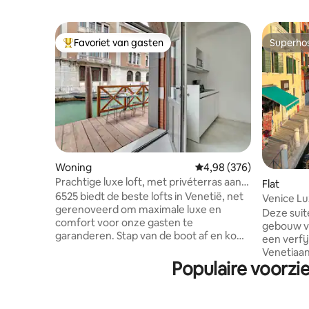
Favoriet van gasten
Superho
Topfavoriet van gasten
Superho
Woning
Gemiddelde beoordeling
4,98 (376)
Prachtige luxe loft, met privéterras aan
Flat
het kanaal
6525 biedt de beste lofts in Venetië, net
Venice Lux
gerenoveerd om maximale luxe en
design
Deze suit
comfort voor onze gasten te
gebouw va
garanderen. Stap van de boot af en kom
een verfi
in het huis is mogelijk dankzij het
Venetiaan
prachtige privéterras dat ruimte biedt
Populaire voorzi
steenworp
om te dineren of een cocktail te kijken
Grande, o
naar de zonsondergang. Je bereikt Rialto
Piazzale 
of San Marco in slechts 5/10 minuten en
treinstati