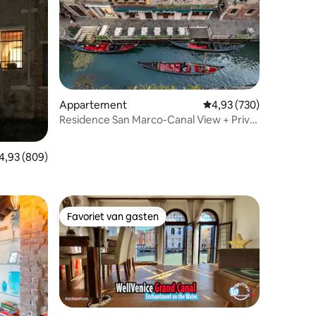
ecensies
Appartement
Gemiddelde beoordeling
4,93 (730)
Residence San Marco-Canal View + Privé
terras
emiddelde beoordeling van 4,93 op 5, 809 recensies
4,93 (809)
Favoriet van gasten
Favoriet van gasten