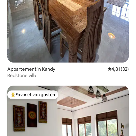
Appartement in Kandy
Gemiddelde be
4,81 (32)
Redstone villa
Favoriet van gasten
Topfavoriet van gasten