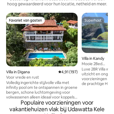
hoog gewaardeerd voor hun locatie, netheid en meer.
Favoriet van gasten
Superhost
Favoriet van gasten
Superhost
Villa in Kandy
Mooie 2Bed
Villa~Zwembad~B
Luxe 2BR Villa w
Villa in Digana
Gemiddelde beoordeling van 4,9
4,91 (197)
uitzicht en onge
Voor vrede en rust
voorzieningen op je wac
Volledig ingerichte stijlvolle villa met
de prachtige Hill C
infinity pool om te ontspannen in groene
Kandy City, beloof
bergen, schone luchtomgeving voor
ontworpen ruimte
volwassenen alleen ideaal voor koppels
verblijf voor je di
Populaire voorzieningen voor
met een vleugje afzondering, maar toch
zijn naar comfort en stijl On
veilig in een omheinde beveiligde
doordrenkt met m
vakantiehuizen vlak bij Udawatta Kele
gemeenschap wordt geleverd met een
terwijl we een spe