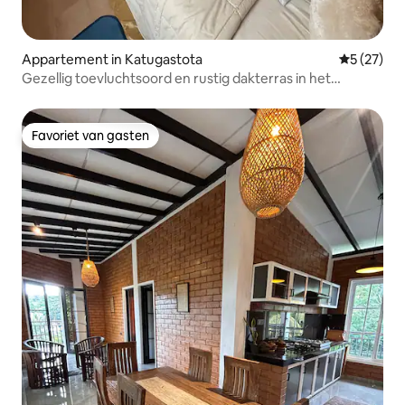
Appartement in Katugastota
Gemiddelde
5 (27)
Gezellig toevluchtsoord en rustig dakterras in het
prachtige Kandy
Favoriet van gasten
Favoriet van gasten