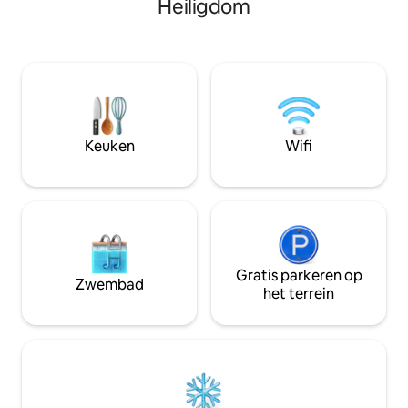
Heiligdom
kok en conciërge om je verblijf erg
de bergen laten zi
comfortabel en ontspannend te maken.
verblijf een beto
Het is een plek om gewoon te
biedt. Of je nu ge
ontspannen en tot rust te komen en te
koffie in de ochte
ontsnappen aan de gebruikelijke drukke
een dag vol verke
levensstijl en je zorgen achter te laten
zullen je bij elke 
een van de beste plekken van SL's alle
drie de kamers hebben airconditioning
Keuken
Wifi
foto 's meegenomen vanaf mijn
telefoon
Gratis parkeren op
Zwembad
het terrein