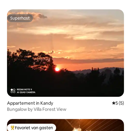
Superhost
Superhost
Appartement in Kandy
Gemiddeld
5 (5)
Bungalow by Villa Forest View
Favoriet van gasten
Topfavoriet van gasten