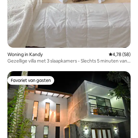
Woning in Kandy
Gemiddelde be
4,78 (58)
Gezellige villa met 3 slaapkamers - Slechts 5 minuten van
Kandy-stad
Favoriet van gasten
Favoriet van gasten