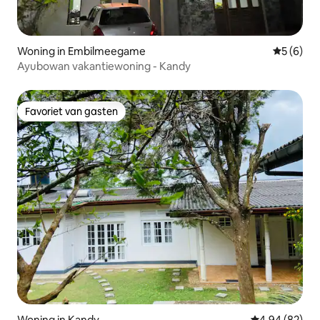
Woning in Embilmeegame
Gemiddeld
5 (6)
Ayubowan vakantiewoning - Kandy
Favoriet van gasten
Favoriet van gasten
Woning in Kandy
Gemiddelde be
4,94 (82)