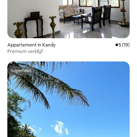
Appartement in Kandy
Gemiddelde
5 (19)
Premium verblijf
Superhost
Superhost