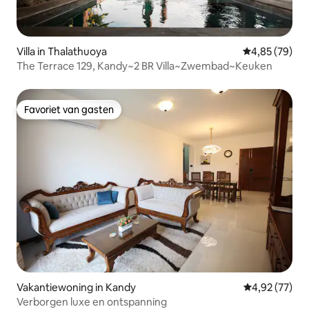
Villa in Thalathuoya
Gemiddelde be
4,85 (79)
The Terrace 129, Kandy~2 BR Villa~Zwembad~Keuken
Favoriet van gasten
Favoriet van gasten
Vakantiewoning in Kandy
Gemiddelde be
4,92 (77)
Verborgen luxe en ontspanning