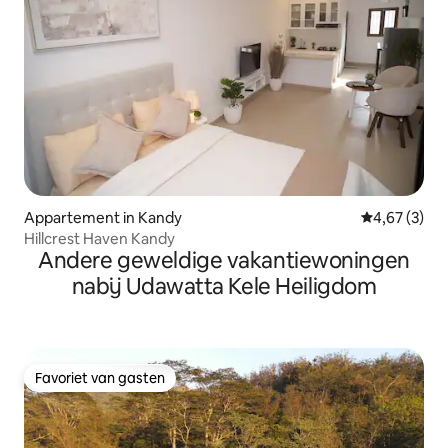
Appartement in Kandy
Gemiddelde b
4,67 (3)
Hillcrest Haven Kandy
Andere geweldige vakantiewoningen
nabij Udawatta Kele Heiligdom
Favoriet van gasten
Favoriet van gasten