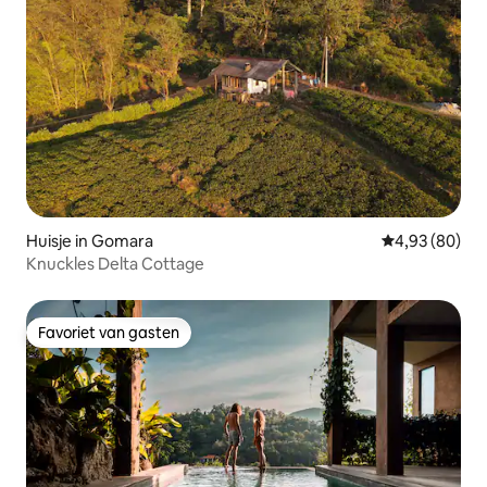
Huisje in Gomara
Gemiddelde be
4,93 (80)
Knuckles Delta Cottage
Favoriet van gasten
Favoriet van gasten