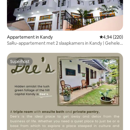
Appartement in Kandy
Gemiddelde beo
4,94 (220)
SaRu-appartement met 2 slaapkamers in Kandy | Gehele
accommodatie | Geschikt voor 6 personen
Superhost
Superhost