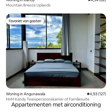
Mountain Breeze Uplands
Favoriet van gasten
Favoriet van gasten
Woning in Angunawala
Gemiddelde beo
4,93 (127)
HnM Kandy Tweepersoonskamer of Familiesuite
Appartementen met airconditioning