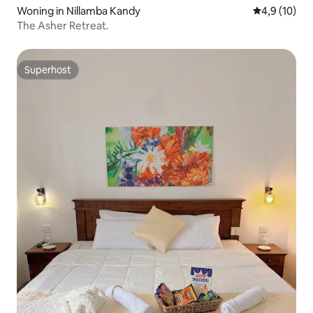
Woning in Nillamba Kandy
Gemiddelde b
4,9 (10)
The Asher Retreat.
Superhost
Superhost