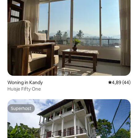
Woning in Kandy
Gemiddelde be
4,89 (44)
Huisje Fifty One
Superhost
Superhost