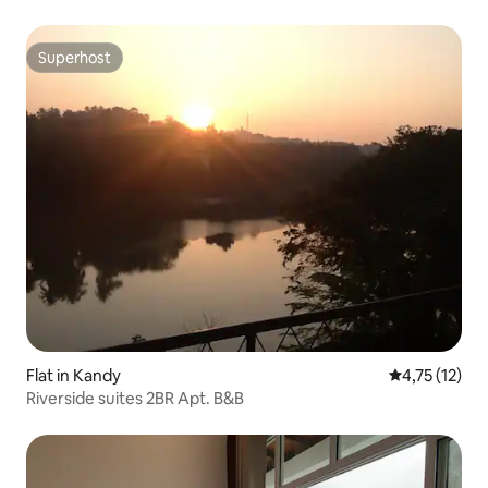
Superhost
Superhost
Flat in Kandy
Gemiddelde b
4,75 (12)
Riverside suites 2BR Apt. B&B