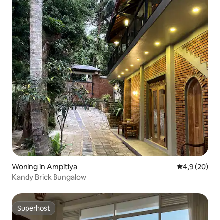
Woning in Ampitiya
Gemiddelde b
4,9 (20)
Kandy Brick Bungalow
Superhost
Superhost