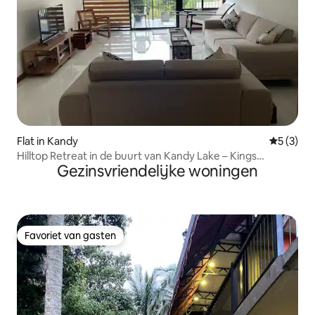
Flat in Kandy
Gemiddeld
5 (3)
Hilltop Retreat in de buurt van Kandy Lake – Kings
Gezinsvriendelijke woningen
Residence
Favoriet van gasten
Favoriet van gasten