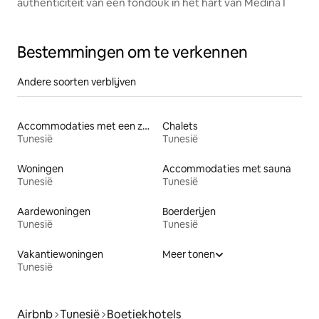
authenticiteit van een fondouk in het hart van Medina I
Bestemmingen om te verkennen
Andere soorten verblijven
Accommodaties met een zwembad
Chalets
Tunesië
Tunesië
Woningen
Accommodaties met sauna
Tunesië
Tunesië
Aardewoningen
Boerderijen
Tunesië
Tunesië
Vakantiewoningen
Meer tonen
Tunesië
Airbnb
Tunesië
Boetiekhotels