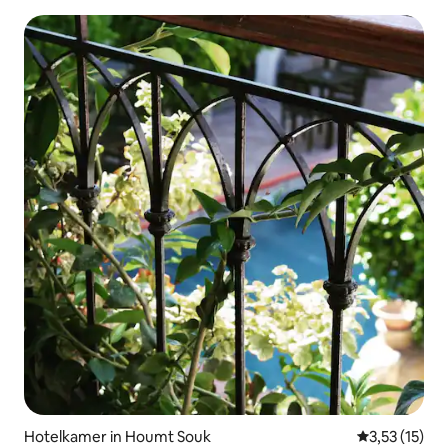
Hotelkamer in Houmt Souk
Gemiddelde b
3,53 (15)