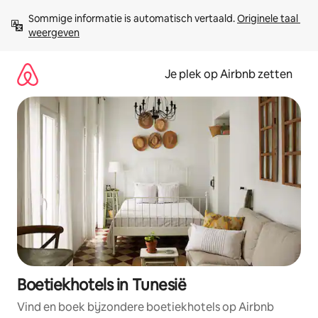
Ga
Sommige informatie is automatisch vertaald. 
Originele taal 
direct
weergeven
naar
inhoud
Je plek op Airbnb zetten
Boetiekhotels in Tunesië
Vind en boek bijzondere boetiekhotels op Airbnb