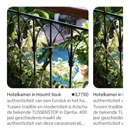
Hotelkamer in Houmt Souk
Gemiddelde beoordeling van 3
3,7 (10)
Hotelkamer in Ho
authenticiteit van een funduk in het hart
authenticiteit van
van de medina 3
hart van Medina I
Tussen traditie en moderniteit is Arischa
Tussen traditie en
de bekende TUSSENSTOP in Djerba. 400
de bekende TUSSE
jaar geschiedenis maakt de
jaar geschiedenis
authenticiteit van deze caravansérail,
authenticiteit van
die een plek is geworden om te wonen
die een plek is g