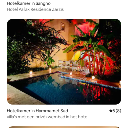
Hotelkamer in Sangho
Hotel Pallax Residence Zarzis
Hotelkamer in Hammamet Sud
Gemiddeld
5 (8)
villa's met een privézwembad in het hotel.