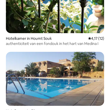
Hotelkamer in Houmt Souk
Gemiddelde b
4,17 (12)
authenticiteit van een fondouk in het hart van Medina I