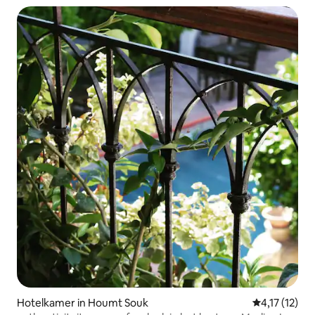
Hotelkamer in Houmt Souk
Gemiddelde b
4,17 (12)