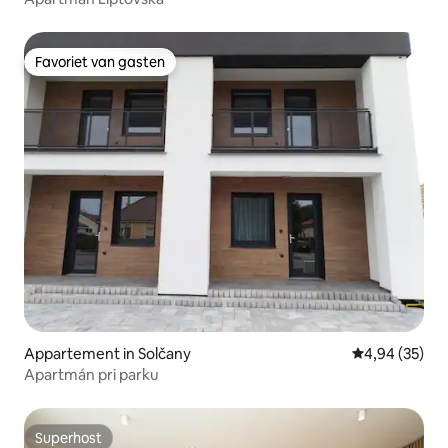
Favoriet van gasten
Favoriet van gasten
Appartement in Solčany
Gemiddelde be
4,94 (35)
Apartmán pri parku
Superhost
Superhost