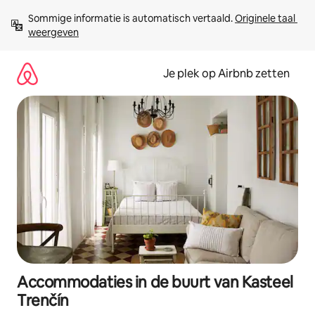
Ga
Sommige informatie is automatisch vertaald. 
Originele taal 
direct
weergeven
naar
inhoud
Je plek op Airbnb zetten
Accommodaties in de buurt van Kasteel
Trenčín