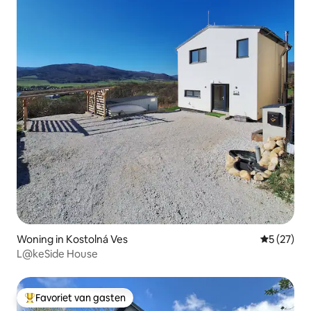
Woning in Kostolná Ves
Gemiddelde
5 (27)
L@keSide House
Favoriet van gasten
Topfavoriet van gasten