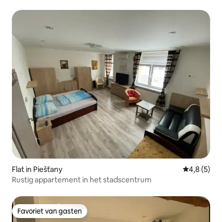
Flat in Piešťany
Gemiddelde 
4,8 (5)
Rustig appartement in het stadscentrum
Favoriet van gasten
Favoriet van gasten