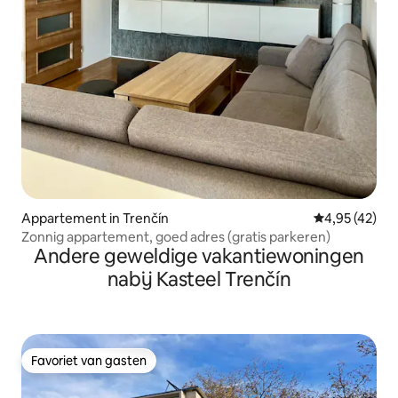
Appartement in Trenčín
Gemiddelde be
4,95 (42)
Zonnig appartement, goed adres (gratis parkeren)
Andere geweldige vakantiewoningen
nabij Kasteel Trenčín
Favoriet van gasten
Favoriet van gasten