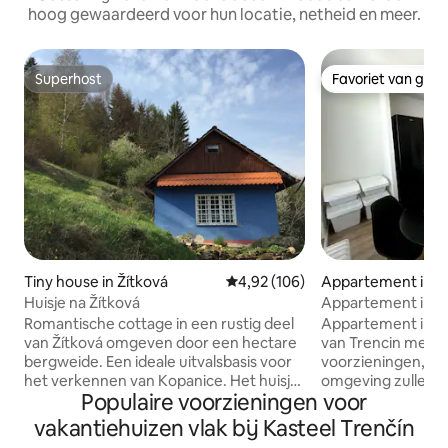
hoog gewaardeerd voor hun locatie, netheid en meer.
Superhost
Favoriet van gas
Superhost
Favoriet van gas
Tiny house in Žítková
Gemiddelde beoordeling van 4,9
4,92 (106)
Appartement in T
Huisje na Žítková
Appartement in h
stad Trenčín
Romantische cottage in een rustig deel
Appartement in h
van Žítková omgeven door een hectare
van Trencin met 
bergweide. Een ideale uitvalsbasis voor
voorzieningen, d
het verkennen van Kopanice. Het huisje
omgeving zullen bi
Populaire voorzieningen voor
is ingericht in een rustieke stijl. Binnen
Het appartement 
vind je een ruime woonkamer met open
slaapkamers met
vakantiehuizen vlak bij Kasteel Trenčín
haard, een grote tafel en een
een woonkamer, 