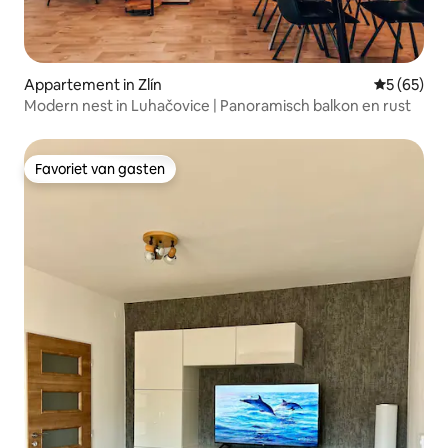
Appartement in Zlín
Gemiddelde
5 (65)
Modern nest in Luhačovice | Panoramisch balkon en rust
Favoriet van gasten
Favoriet van gasten