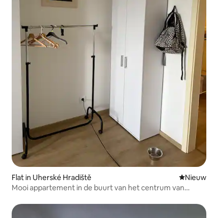
Flat in Uherské Hradiště
Nieuwe ac
Nieuw
Mooi appartement in de buurt van het centrum van
Uherský Brod.