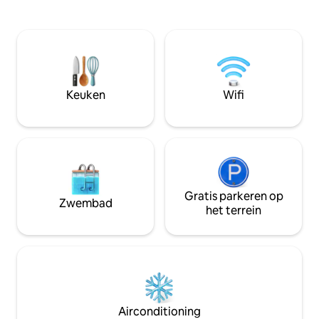
tweepersoonsslaapbank, evenals een
uitgeruste keuke
walk-through slaapkamer met twee
en inbouwapparat
bedden, een badkamer met toilet en
met een douche en een 
een volledig uitgeruste keuken. Het
parkeren is mogel
huisje wordt verwarmd door nieuwe
- € 0,50/uur, € 4,5
kachels, er is elektriciteit en warm water.
parkeergelegenhe
Het terras is perfect om voor het huis te
het appartement. 
Keuken
Wifi
barbecueën.
bereiken door in 5
Gratis parkeren op
Zwembad
het terrein
Airconditioning