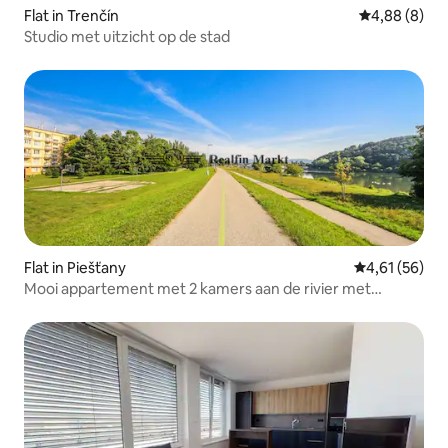
Flat in Trenčín
Gemiddelde b
4,88 (8)
Studio met uitzicht op de stad
Flat in Piešťany
Gemiddelde be
4,61 (56)
Mooi appartement met 2 kamers aan de rivier met
uitzicht op de natuur