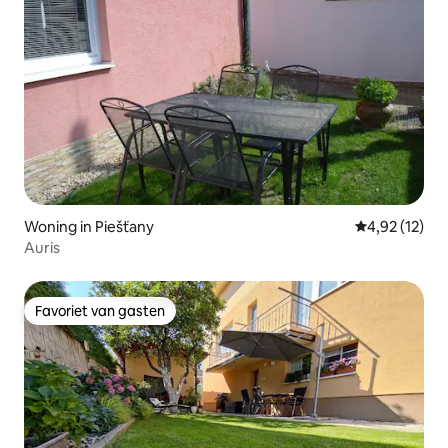
Woning in Piešťany
Gemiddelde be
4,92 (12)
Auris
Favoriet van gasten
Favoriet van gasten