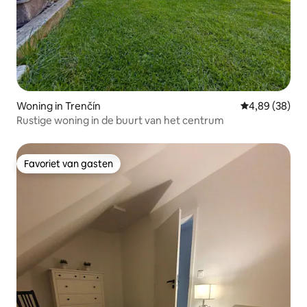
Woning in Trenčín
Gemiddelde be
4,89 (38)
Rustige woning in de buurt van het centrum
Favoriet van gasten
Favoriet van gasten