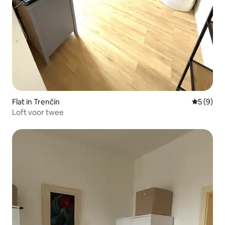
Flat in Trenčín
Gemiddeld
5 (9)
Loft voor twee