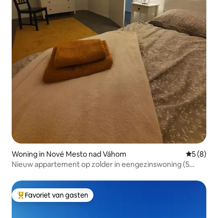
Woning in Nové Mesto nad Váhom
Gemiddeld
5 (8)
Nieuw appartement op zolder in eengezinswoning (5
personen)
Favoriet van gasten
Topfavoriet van gasten