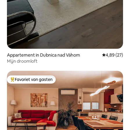
Appartement in Dubnica nad Váhom
Gemiddelde be
4,89 (27)
Mijn droomloft
Favoriet van gasten
Topfavoriet van gasten