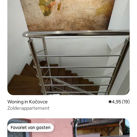
Woning in Kočovce
Gemiddelde be
4,95 (19)
Zolderappartement
Favoriet van gasten
Favoriet van gasten