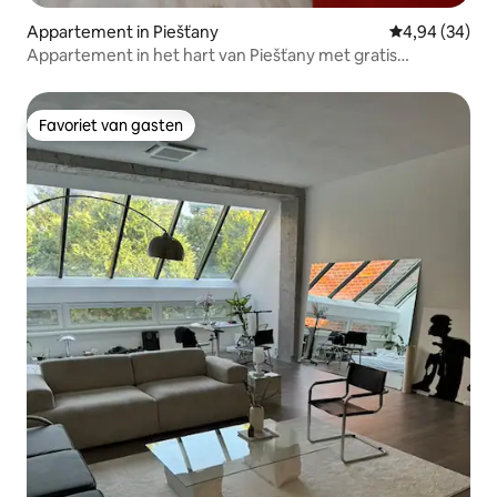
Appartement in Piešťany
Gemiddelde be
4,94 (34)
Appartement in het hart van Piešťany met gratis
parkeren
Favoriet van gasten
Favoriet van gasten