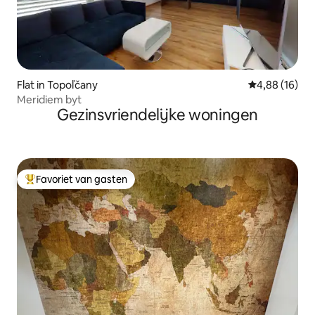
Flat in Topoľčany
Gemiddelde be
4,88 (16)
Meridiem byt
Gezinsvriendelijke woningen
Favoriet van gasten
Topfavoriet van gasten