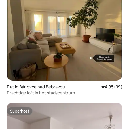
Flat in Bánovce nad Bebravou
Gemiddelde be
4,95 (39)
Prachtige loft in het stadscentrum
Superhost
Superhost