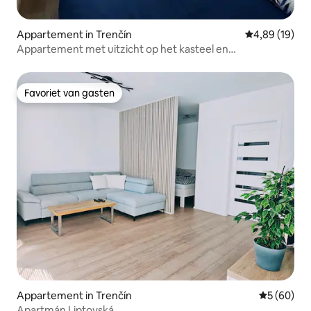
Appartement in Trenčín
Gemiddelde be
4,89 (19)
Appartement met uitzicht op het kasteel en
parkeerplaats.
Favoriet van gasten
Favoriet van gasten
Appartement in Trenčín
Gemiddelde
5 (60)
Apartmán Liptovská