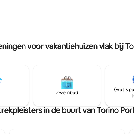
 hoekjes van de stad
villa die door de eeuwen heen i
, en proeven van de beste
omgetoverd tot een elegant c
rechten. Om de hoek dompelt
Sinds mei 2025 zijn er nieuwe
ngerszone je onder in de buurt
driedubbele beglazing aanwezi
hemienziel en de authentieke
FEER verbergt!!!
eningen voor vakantiehuizen vlak bij T
Gratis p
Zwembad
t
rekpleisters in de buurt van Torino Po