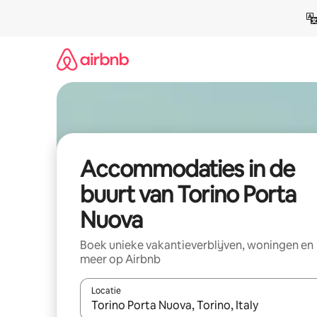
Ga
direct
naar
inhoud
Accommodaties in de
buurt van Torino Porta
Nuova
Boek unieke vakantieverblijven, woningen en
meer op Airbnb
Locatie
Wanneer er resultaten beschikbaar zijn, maak je 