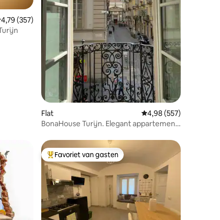
emiddelde beoordeling van 4,79 op 5, 357 recensies
4,79 (357)
Turijn
ecensies
Flat
Gemiddelde beoordeling
4,98 (557)
BonaHouse Turijn. Elegant appartement
in het centrum
Favoriet van gasten
Topfavoriet van gasten