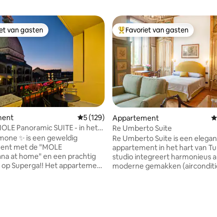
iet van gasten
Favoriet van gasten
iet van gasten
Topfavoriet van gasten
 van 4,98 op 5, 188 recensies
ment
Gemiddelde beoordeling van 5 op 5, 129 r
5 (129)
Appartement
G
LE Panoramic SUITE - in het
Re Umberto Suite
urijn
mone ✨ is een geweldig
Re Umberto Suite is een elegan
ent met de "MOLE
appartement in het hart van Tu
ana at home" en een prachtig
studio integreert harmonieus a
erga!! Het appartement
moderne gemakken (airconditio
s gerenoveerd en de gedurfde
met supersnelle glasvezel, enz
lt warmte en comfort uit. Te
sfeer van de aristocratische tra
je de MOLE, het historische
Turijn. Het zal je naar een ande
de belangrijkste MUSEA en
vervoeren! Tot 1700 was Re U
 de pleinen en de meest
Suite de woonkamer van een ad