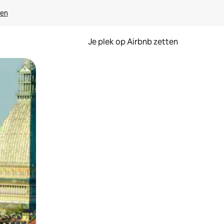
ven
Je plek op Airbnb zetten
en of swipen.