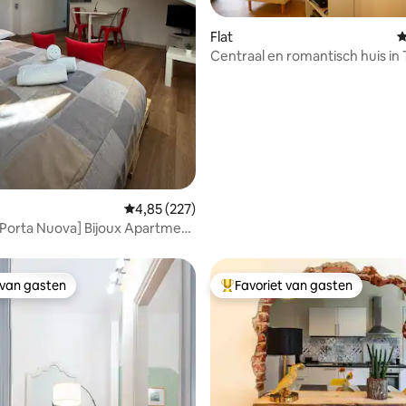
Flat
G
Centraal en romantisch huis in 
 van 4,97 op 5, 114 recensies
Gemiddelde beoordeling van 4,85 op 5, 227 r
4,85 (227)
 Porta Nuova] Bijoux Apartment
 van gasten
Favoriet van gasten
 van gasten
Topfavoriet van gasten