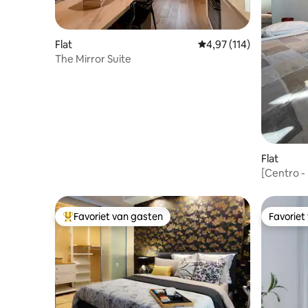
Flat
Gemiddelde beoordeling
4,97 (114)
The Mirror Suite
Flat
[Centro -
* * * * *
Favoriet van gasten
Favoriet
Topfavoriet van gasten
Favoriet