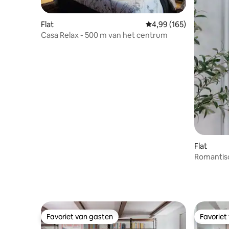
Flat
Gemiddelde beoordeling
4,99 (165)
Casa Relax - 500 m van het centrum
Flat
Romantisc
Egyptisc
Favoriet van gasten
Favoriet
Favoriet van gasten
Favoriet