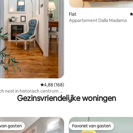
 van 4,99 op 5, 165 recensies
Flat
G
Appartement Dalla Madama
Gemiddelde beoordeling van 4,88 op 5, 168 r
4,88 (168)
h nest in historisch centrum -
Gezinsvriendelijke woningen
h museum
 van gasten
Favoriet van gasten
 van gasten
Favoriet van gasten