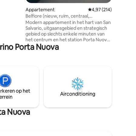
s
ondo.
Appartement
Gemiddelde beoordeling
4,97 (214)
 ramen met
Belfiore (nieuw, ruim, centraal,
g!
nachtleven)
Modern appartement in het hart van San
Salvario, uitgaansgebied en strategisch
gebied op slechts enkele minuten van
het centrum en het station Porta Nuova.
orino Porta Nuova
Rustige vierde verdieping met lift en
balkoningang (alleen appartement op
het balkon). Net gerenoveerd, bestaat
het uit: • woonkamer met ingerichte
keuken, slaapbank en balkon; • lichte
slaapkamer met balkon; • een grote
badkamer met een grote douche
Welkomstpakketten, handdoeken en
arkeren op het
beddengoed aanwezig. CIN
Airconditioning
errein
IT001272C23YEO5X9R
rta Nuova