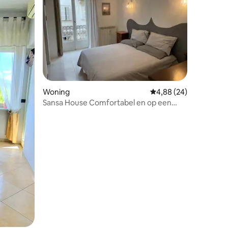
ecensies
Woning
Gemiddelde beoordelin
4,88 (24)
Sansa House Comfortabel en op een
steenworp afstand van het centrum