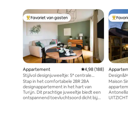
Favoriet van gasten
Favor
Topfavoriet van gasten
Topfavor
Appartement
Gemiddelde beoordeling
4,98 (188)
Apparte
Stijlvol designjuweeltje: 5* centrale
Design&MO
locatie, balkon
hart van T
Stap in het comfortabele 2BR 2BA
Maison Si
designappartement in het hart van
appartem
Turijn. Dit prachtige juweeltje biedt een
Antonelli
ontspannend toevluchtsoord dicht bij
UITZICHT op Sup
Piazza San Carlo, Mole Antonelliana,
is onlang
Royal Gardens en vele restaurants,
stijl straa
winkels en historische
voet kun 
bezienswaardigheden. Het stijlvolle
centrum, 
ontwerp, de toplocatie, het eigen balkon
theaters,