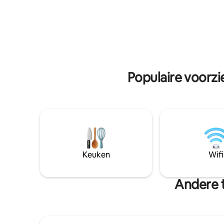
en een rijke lijst met voorzieningen laten
charmante
je betoverd achter. ✔ 2 comfortabele
ontdekken
kingsize slaapkamers + slaapbank ✔
lokale ge
Chique Woonkamer ✔ Volledig
de voetga
uitgeruste keuken ✔ Balkon ✔ Smart Tv
die de bo
✔ Snelle wifi Bekijk hieronder meer
TURINSE S
meer!
Populaire voorzi
Keuken
Wifi
Andere t