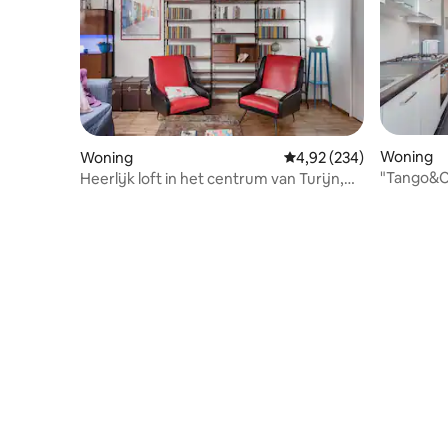
Woning
Woning
Gemiddelde beoordeling
4,92 (234)
"Tango&C
Heerlijk loft in het centrum van Turijn,
Borgo Vanchiglia