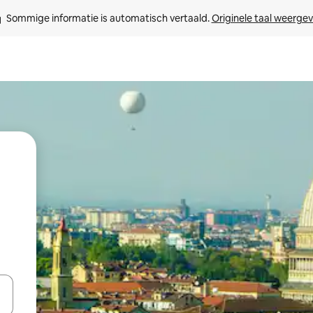
Sommige informatie is automatisch vertaald. 
Originele taal weerge
een keuze met je de pijltjestoetsen omhoog en omlaag, óf door te tikk