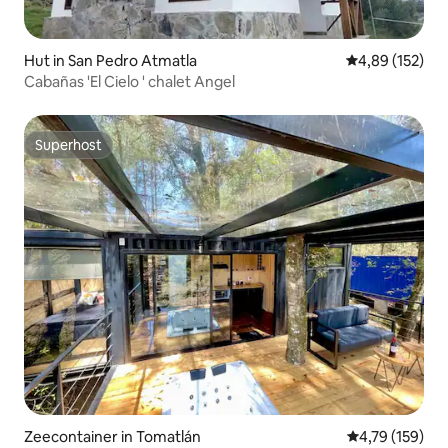
Hut in San Pedro Atmatla
Gemiddelde beo
4,89 (152)
Cabañas 'El Cielo ' chalet Angel
Superhost
Superhost
Zeecontainer in Tomatlán
Gemiddelde beo
4,79 (159)