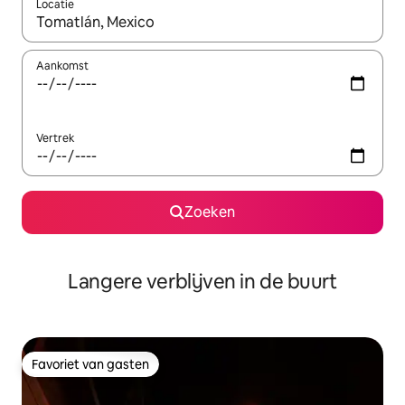
Locatie
Wanneer er resultaten beschikbaar zijn, maak je een keuze met 
Aankomst
Vertrek
Zoeken
Langere verblijven in de buurt
Favoriet van gasten
Favoriet van gasten