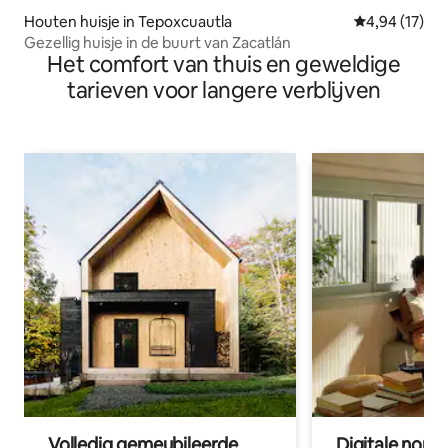
Houten huisje in Tepoxcuautla
Gemiddelde be
4,94 (17)
Gezellig huisje in de buurt van Zacatlán
Het comfort van thuis en geweldige
tarieven voor langere verblijven
Volledig gemeubileerde
Digitale nom