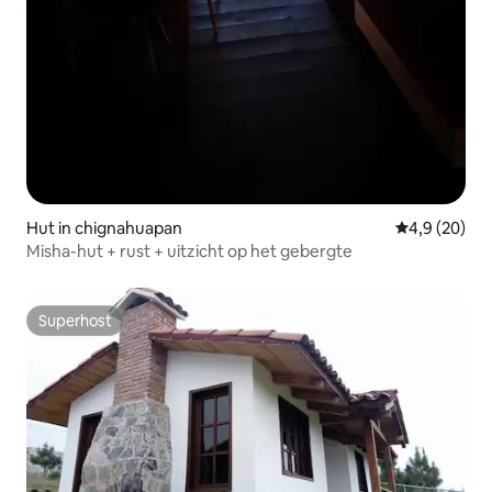
Hut in chignahuapan
Gemiddelde b
4,9 (20)
Misha-hut + rust + uitzicht op het gebergte
Superhost
Superhost