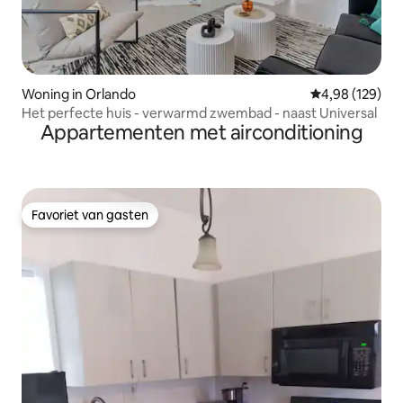
Woning in Orlando
Gemiddelde beo
4,98 (129)
Het perfecte huis - verwarmd zwembad - naast Universal
Appartementen met airconditioning
Favoriet van gasten
Favoriet van gasten