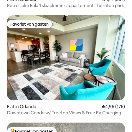
Retro Lake Eola 1 slaapkamer appartement Thornton park
Favoriet van gasten
Favoriet van gasten
Flat in Orlando
Gemiddelde beo
4,96 (176)
Downtown Condo w/ Treetop Views & Free EV Charging
Favoriet van gasten