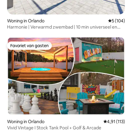
Woning in Orlando
Gemiddelde 
5 (104)
Harmonie | Verwarmd zwembad | 10 min universeel en
episch.
Favoriet van gasten
Favoriet van gasten
Woning in Orlando
Gemiddelde be
4,91 (113)
Vivid Vintage I Stock Tank Pool + Golf & Arcade