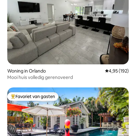
Woning in Orlando
Gemiddelde beo
4,95 (192)
Mooi huis volledig gerenoveerd
Favoriet van gasten
Topfavoriet van gasten