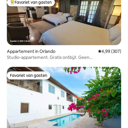
Favoriet van gasten
Topfavoriet van gasten
Appartement in Orlando
Gemiddelde beo
4,99 (307)
Studio-appartement. Gratis ontbijt. Geen
schoonmaakkosten. 2 kingsize bedden
Favoriet van gasten
Favoriet van gasten