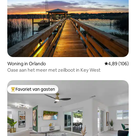
Woning in Orlando
Gemiddelde beo
4,89 (106)
Oase aan het meer met zeilboot in Key West
Favoriet van gasten
Topfavoriet van gasten