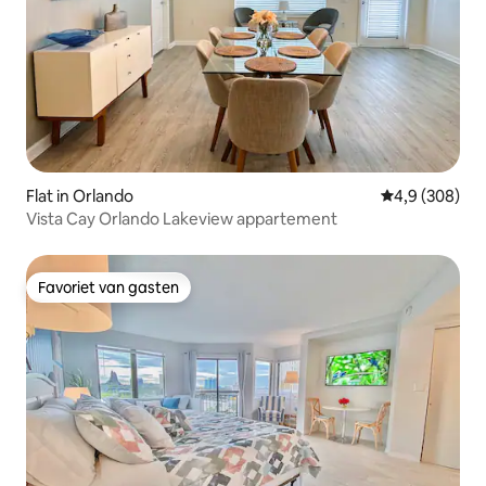
Flat in Orlando
Gemiddelde be
4,9 (308)
Vista Cay Orlando Lakeview appartement
Favoriet van gasten
Favoriet van gasten