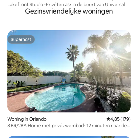
Lakefront Studio •Privéterras• in de buurt van Universal
Gezinsvriendelijke woningen
Superhost
Superhost
Woning in Orlando
Gemiddelde beo
4,85 (179)
3 BR/2BA Home met privézwembad~12 minuten naar de
luchthaven!