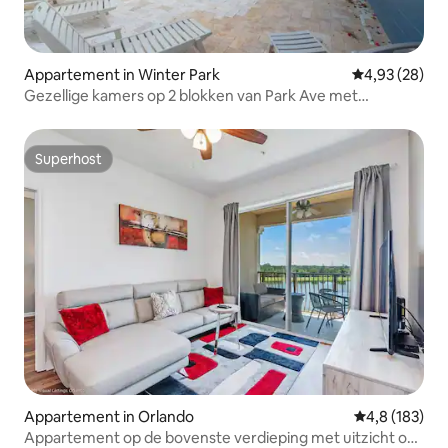
Appartement in Winter Park
Gemiddelde be
4,93 (28)
Gezellige kamers op 2 blokken van Park Ave met
zwembad
Superhost
Superhost
Appartement in Orlando
Gemiddelde be
4,8 (183)
Appartement op de bovenste verdieping met uitzicht op