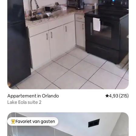
Appartement in Orlando
Gemiddelde beo
4,93 (215)
Lake Eola suite 2
Favoriet van gasten
Topfavoriet van gasten