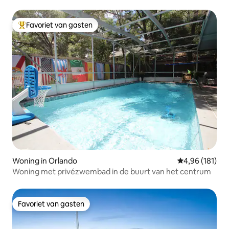
Favoriet van gasten
Topfavoriet van gasten
Woning in Orlando
Gemiddelde beo
4,96 (181)
Woning met privézwembad in de buurt van het centrum
Favoriet van gasten
Favoriet van gasten