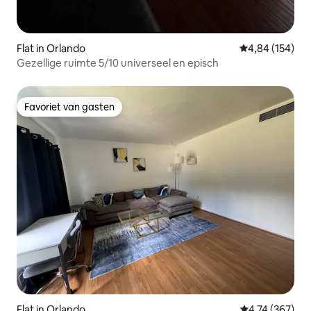
Flat in Orlando
Gemiddelde beo
4,84 (154)
Gezellige ruimte 5/10 universeel en episch
Favoriet van gasten
Favoriet van gasten
Flat in Orlando
Gemiddelde beo
4,74 (367)