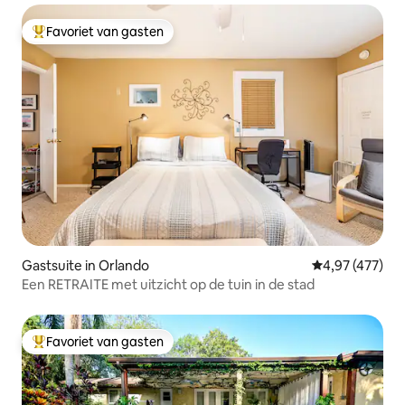
Favoriet van gasten
Topfavoriet van gasten
Gastsuite in Orlando
Gemiddelde beo
4,97 (477)
Een RETRAITE met uitzicht op de tuin in de stad
Favoriet van gasten
Topfavoriet van gasten