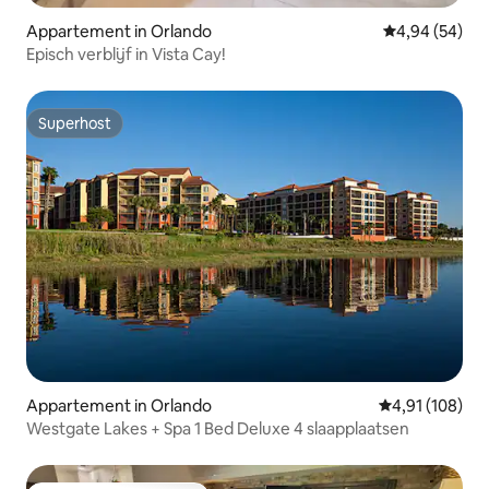
Appartement in Orlando
Gemiddelde be
4,94 (54)
Episch verblijf in Vista Cay!
Superhost
Superhost
Appartement in Orlando
Gemiddelde beo
4,91 (108)
Westgate Lakes + Spa 1 Bed Deluxe 4 slaapplaatsen