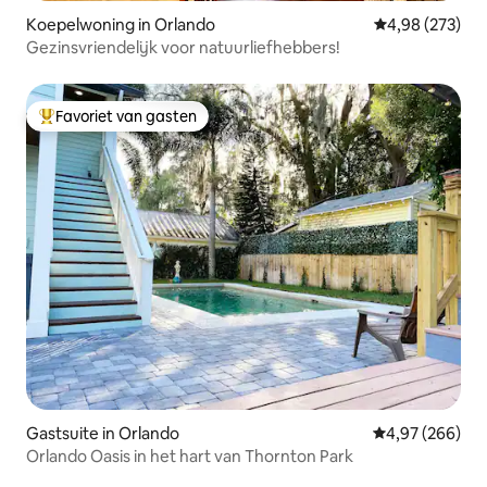
Koepelwoning in Orlando
Gemiddelde beo
4,98 (273)
Gezinsvriendelijk voor natuurliefhebbers!
Favoriet van gasten
Topfavoriet van gasten
Gastsuite in Orlando
Gemiddelde beo
4,97 (266)
Orlando Oasis in het hart van Thornton Park