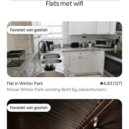
Flats met wifi
Favoriet van gasten
Favoriet van gasten
Flat in Winter Park
Gemiddelde beo
4,83 (127)
Mooie Winter Park-woning dicht bij ziekenhuizen !
Favoriet van gasten
Favoriet van gasten