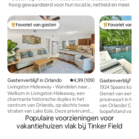
hoog gewaardeerd voor hun locatie, netheid en meer.
Favoriet van gasten
Favoriet van g
Topfavoriet van gasten
Topfavoriet van 
Gastenverblijf in Orlando
Gemiddelde beoordeling van 4,9
4,99 (109)
Gastenverblijf in 
Livingston Hideaway • Wandelen naar
1924 Spaans koet
Lake Eola • Hot Tub
Welkom in Livingston Hideaway, een
Geniet van een g
charmante historische duplex in het
privéresort in het
centrum van Orlando, op slechts twee
van Orlando! Centraal gelegen en op
straten van Lake Eola. Deze privéruimte
loopafstand van 
Populaire voorzieningen voor
biedt een rustige, residentiële sfeer,
het Kia Center, Dr.
terwijl het op loopafstand ligt van
Arts Center, resta
vakantiehuizen vlak bij Tinker Field
eetgelegenheden, het nachtleven en
nachtleven in het centru
evenementen. Perfect voor koppels of
het terrein, ontsp