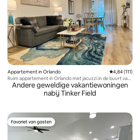
Appartement in Orlando
Gemiddelde be
4,84 (111)
Ruim appartement in Orlando met jacuzzi in de buurt van
Andere geweldige vakantiewoningen
Disney Parks!
nabij Tinker Field
Favoriet van gasten
Favoriet van gasten