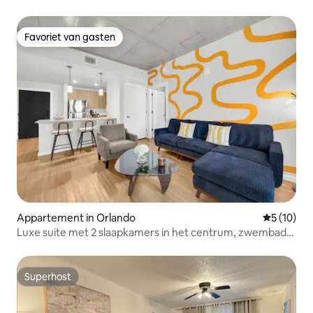
het meer in Vista Cay Resort
Favoriet van gasten
Favoriet van gasten
Appartement in Orlando
Gemiddelde
5 (10)
Luxe suite met 2 slaapkamers in het centrum, zwembad,
fitnessruimte, spelletjes!
Superhost
Superhost