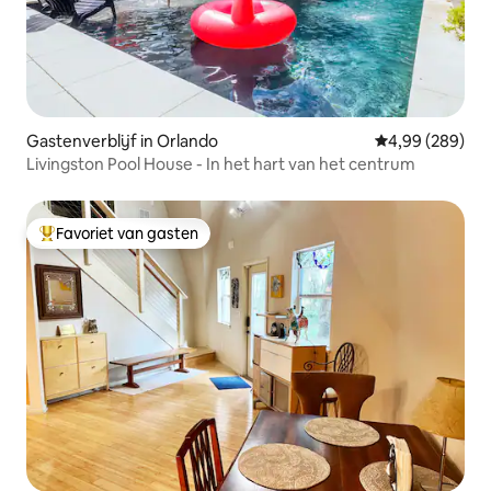
Gastenverblijf in Orlando
Gemiddelde beo
4,99 (289)
Livingston Pool House - In het hart van het centrum
Favoriet van gasten
Topfavoriet van gasten