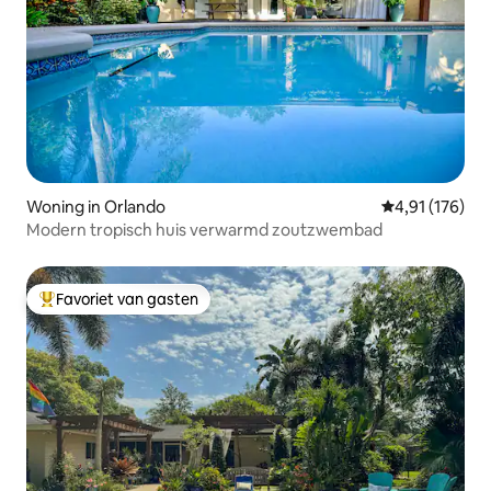
Woning in Orlando
Gemiddelde beo
4,91 (176)
Modern tropisch huis verwarmd zoutzwembad
Favoriet van gasten
Topfavoriet van gasten