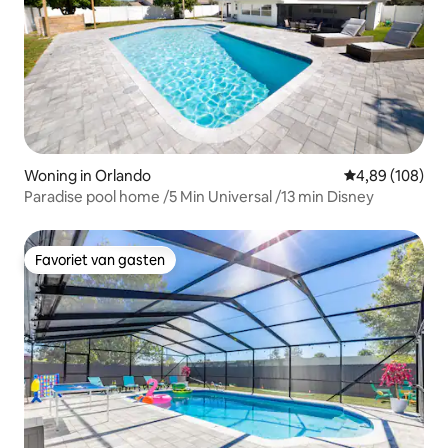
Woning in Orlando
Gemiddelde beo
4,89 (108)
Paradise pool home /5 Min Universal /13 min Disney
Favoriet van gasten
Favoriet van gasten