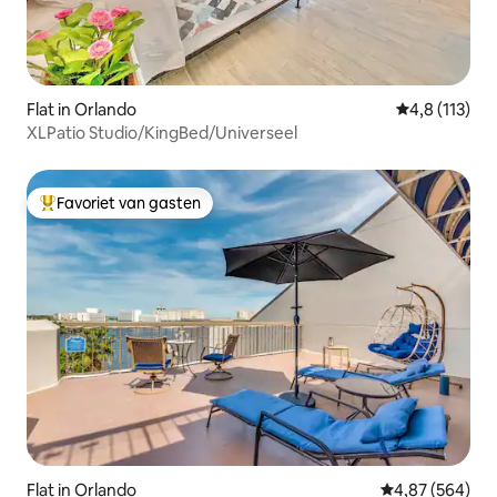
Flat in Orlando
Gemiddelde b
4,8 (113)
XLPatio Studio/KingBed/Universeel
Favoriet van gasten
Topfavoriet van gasten
Flat in Orlando
Gemiddelde beo
4,87 (564)