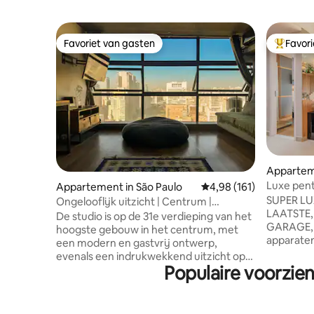
Favoriet van gasten
Favor
Favoriet van gasten
Topfavor
Apparteme
Luxe pen
Appartement in São Paulo
Gemiddelde beoordeling
4,98 (161)
het wink
SUPER LUX
Ongelooflijk uitzicht | Centrum |
LAATSTE,
Designstudio | 31e verdieping
De studio is op de 31e verdieping van het
GARAGE, 
hoogste gebouw in het centrum, met
apparaten
een modern en gastvrij ontwerp,
design, u
evenals een indrukwekkend uitzicht op
periode v
Populaire voorzien
de stad. Vanuit het raam kun je de
WINKELCE
Anhangabaú-vallei, het historische
buurt van 
centrum, de antennes van Av. Paulista:
Consolaçã
een van de mooiste landschappen in São