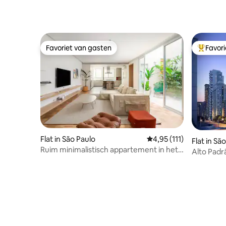
Favoriet van gasten
Favor
Favoriet van gasten
Topfavor
Flat in São Paulo
Gemiddelde beoordeling
4,95 (111)
Flat in Sã
Ruim minimalistisch appartement in het
Alto Padr
hart van Jardins
Air,Wifi,