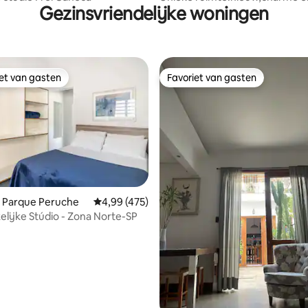
Gezinsvriendelijke woningen
technologie/Linda View
iet van gasten
Favoriet van gasten
iet van gasten
Favoriet van gasten
n Parque Peruche
Gemiddelde beoordeling van 4,99 op 5, 475 r
4,99 (475)
lijke Stúdio - Zona Norte-SP
 van 4,92 op 5, 238 recensies