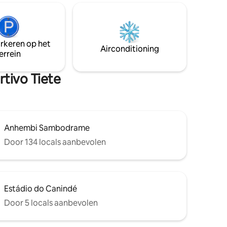
van Casa do
uur R$ 35,00 buffet Volgende: -Expo
0 m van
Center Norte, Anhembi Complex, Tietê
op de Serra
Metro, Tietê Rodoviária, Canindé,
Sambódromo, Holiday inn, Campo de
 São
arkeren op het
Marte, APCD... -Pão de Açúcar,
Airconditioning
errein
Americanas, King of Mate, Burger King,
Shopping Center North en D
rtivo Tiete
Anhembi Sambodrame
Door 134 locals aanbevolen
Estádio do Canindé
Door 5 locals aanbevolen