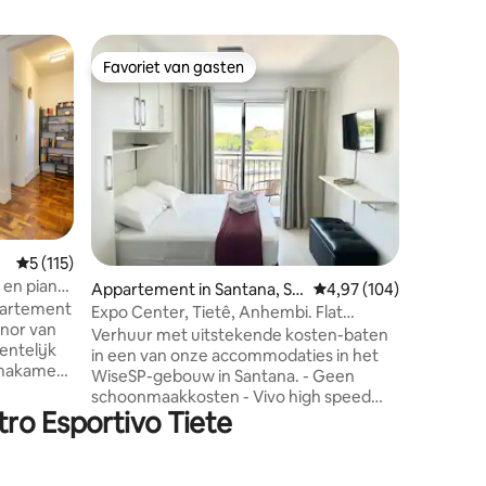
Appartem
Favoriet van gasten
Favorie
Favoriet van gasten
Favorie
Design St
Deco-ge
Studio Si
ontworpe
art-deco
Edificio 
dertig, i
centrum. Licht en mooi ingericht. 
plek voo
rustige n
Gemiddelde beoordeling van 5 op 5, 115 recensies
5 (115)
ecensies
wifi, sma
 en piano.
Appartement in Santana, Sã
Gemiddelde beoordeling
4,97 (104)
keuken. Het gebouw biedt 24-
o Paulo
uursconc
Expo Center, Tietê, Anhembi. Flat
enor van
gezichts
Comfort/Garage
Verhuur met uitstekende kosten-baten
entelijk
een zwem
in een van onze accommodaties in het
emakamer
voor fot
WiseSP-gebouw in Santana. - Geen
oogtepunt
maken va
schoonmaakkosten - Vivo high speed
t over een
tro Esportivo Tiete
fiber - Zwembad met airconditioning op
geruste
het terras - Academia bem equipada -
tioning
Beveiliging en 24-uurs conciërge -
Garage inclusief - Café van 7.00 tot 10.00