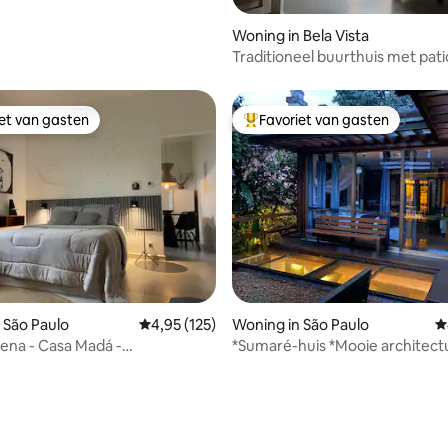
Woning in Bela Vista
Traditioneel buurthuis met pati
terras
iet van gasten
Favoriet van gasten
iet van gasten
Topfavoriet van gasten
 van 4,97 op 5, 105 recensies
 São Paulo
Gemiddelde beoordeling van 4,95 op 5, 125 r
4,95 (125)
Woning in São Paulo
G
lena - Casa Madá -
*Sumaré-huis *Mooie architect
ioning
*Comfort en tuinen