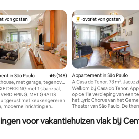
iet van gasten
Favoriet van gasten
iet van gasten
Topfavoriet van gasten
Appartement in São Paulo
nt in São Paulo
Gemiddelde beoordeling van 5 op 5, 148 r
5 (148)
A Casa do Tenor. 73 m². Jacuzzi
thouse, met garage, tegenover
 van 4,98 op 5, 161 recensies
200 m van Copan
elcentrum
Welkom bij Casa do Tenor. Appartement
E DEKKING met 1 slaapzaal,
op de 11e verdieping van een t
 VERDIEPING, MET GRATIS
het Lyric Chorus van het Geme
uitgerust met keukengerei en
Theater van São Paulo. De th
, moderne inrichting en
met een vleugelpiano is het h
itstekende ruimte voor een
van de ruimte, die ook beschik
an rust EN/of werk, VOOR het
ingen voor vakantiehuizen vlak bij Cen
heerlijke jacuzzi, een superuit
NTRUM FREI mueca, IN DE
keuken en een BD met aircondi
Av. Paulista Trianon en
en beddengoed. Bevoorrechte locatie:
o stations, op een PAAR