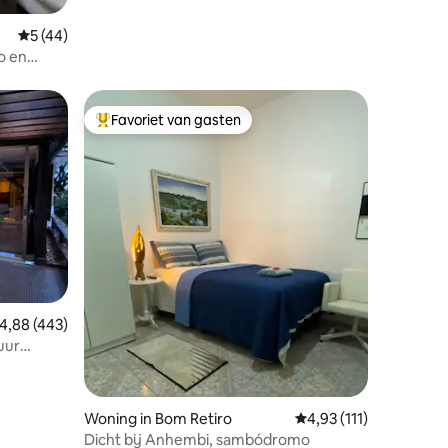
Gemiddelde beoordeling van 5 op 5, 44 recensies
5 (44)
o en
Favoriet van gasten
Topfavoriet van gasten
ecensies
emiddelde beoordeling van 4,88 op 5, 443 recensies
4,88 (443)
uur
Woning in Bom Retiro
Gemiddelde beoordelin
4,93 (111)
Dicht bij Anhembi, sambódromo