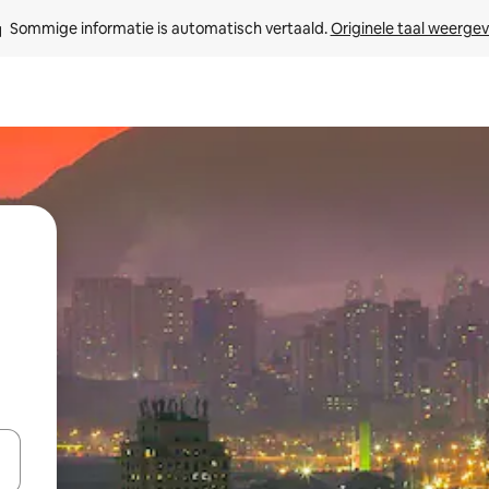
Sommige informatie is automatisch vertaald. 
Originele taal weerge
een keuze met je de pijltjestoetsen omhoog en omlaag, óf door te tikk