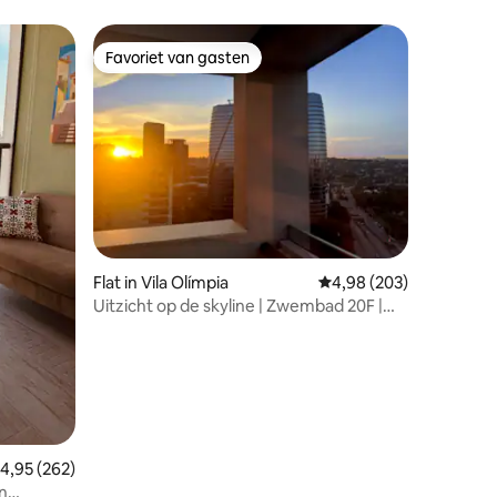
Favoriet van gasten
Favoriet van gasten
Flat in Vila Olímpia
Gemiddelde beoordeling
4,98 (203)
Uitzicht op de skyline | Zwembad 20F |
Vila Olímpia - Itaim SP
ecensies
emiddelde beoordeling van 4,95 op 5, 262 recensies
4,95 (262)
n