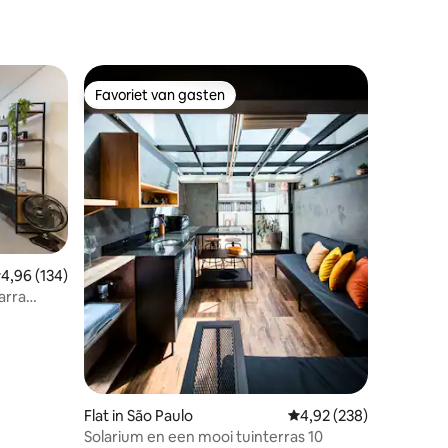
Favoriet van gasten
Favoriet van gasten
emiddelde beoordeling van 4,96 op 5, 134 recensies
4,96 (134)
ecensies
arra
ed
Flat in São Paulo
Gemiddelde beoordeling
4,92 (238)
Solarium en een mooi tuinterras 10