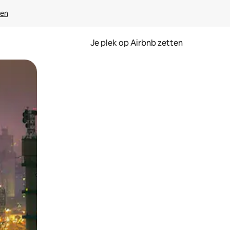
ven
Je plek op Airbnb zetten
en of swipen.