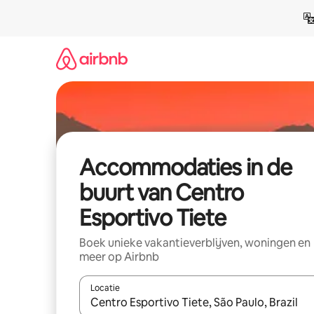
Ga
direct
naar
inhoud
Accommodaties in de
buurt van Centro
Esportivo Tiete
Boek unieke vakantieverblijven, woningen en
meer op Airbnb
Locatie
Wanneer er resultaten beschikbaar zijn, maak je 