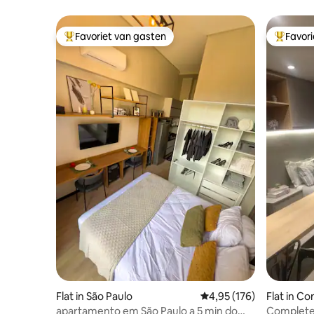
Favoriet van gasten
Favor
Topfavoriet van gasten
Topfavor
Flat in São Paulo
Gemiddelde beoordeling
4,95 (176)
Flat in C
apartamento em São Paulo a 5 min do
Complete 