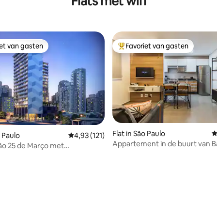
Flats met wifi
iet van gasten
Favoriet van gasten
iet van gasten
Topfavoriet van gasten
 van 4,95 op 5, 111 recensies
Flat in São Paulo
G
o Paulo
Gemiddelde beoordeling van 4,93 op 5, 121 r
4,93 (121)
Appartement in de buurt van B
ão 25 de Março met
Funda, Allianz en Espaço Unim
Garage…