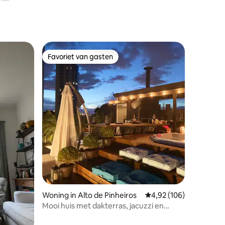
Favoriet van gasten
Favoriet van gasten
ecensies
Woning in Alto de Pinheiros
Gemiddelde beoordeling
4,92 (106)
Mooi huis met dakterras, jacuzzi en
gastronomische ruimte