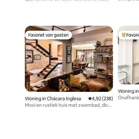
Nubank Allianz
Favoriet van gasten
Favor
Favoriet van gasten
Topfavor
Woning i
Onafhanke
Woning in Chácara Inglesa
Gemiddelde beoordeling
4,92 (238)
Mooi en rustiek huis met zwembad, dicht
bij alles.