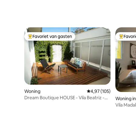
Favoriet van gasten
Favor
Topfavoriet van gasten
Topfavor
Woning
Gemiddelde beoordeling
4,97 (105)
Dream Boutique HOUSE - Vila Beatriz -
Woning in
São Paulo
Vila Mada
Aircondit