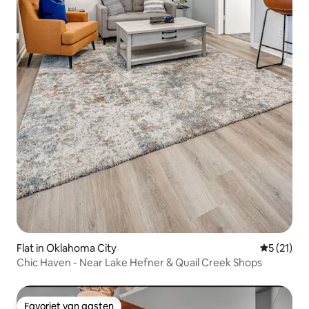
Flat in Oklahoma City
Gemiddeld
5 (21)
Chic Haven - Near Lake Hefner & Quail Creek Shops
Favoriet van gasten