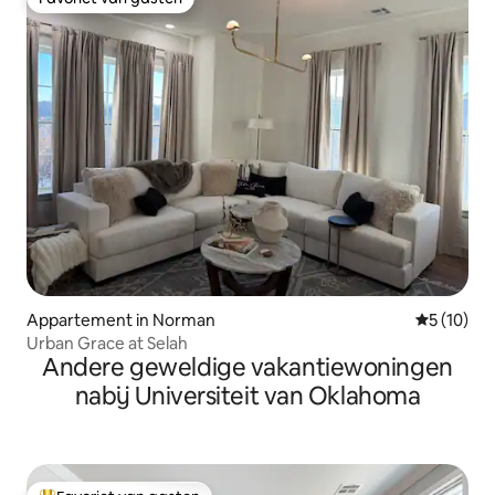
Favoriet van gasten
Appartement in Norman
Gemiddelde
5 (10)
Urban Grace at Selah
Andere geweldige vakantiewoningen
nabij Universiteit van Oklahoma