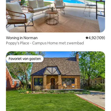
Woning in Norman
Gemiddelde beo
4,92 (109)
Poppy's Place - Campus Home met zwembad
Favoriet van gasten
Favoriet van gasten