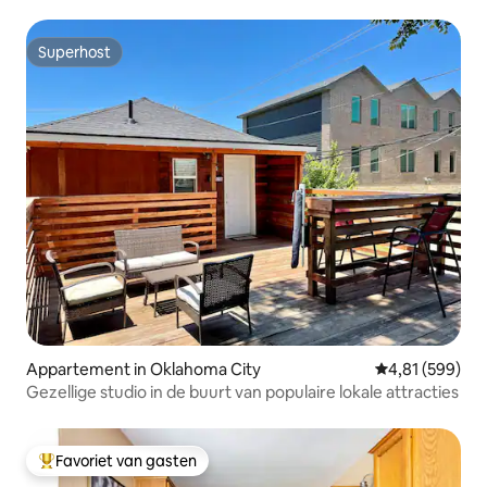
Superhost
Superhost
Appartement in Oklahoma City
Gemiddelde beo
4,81 (599)
Gezellige studio in de buurt van populaire lokale attracties
Favoriet van gasten
Topfavoriet van gasten