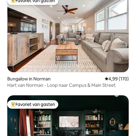
Favoriet van gasten
Topfavoriet van gasten
Bungalow in Norman
Gemiddelde beo
4,99 (170)
Hart van Norman - Loop naar Campus & Main Street
Favoriet van gasten
Topfavoriet van gasten