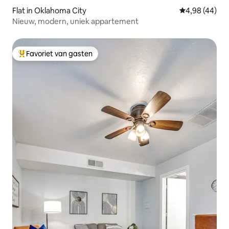
Flat in Oklahoma City
Gemiddelde be
4,98 (44)
Nieuw, modern, uniek appartement
Favoriet van gasten
Topfavoriet van gasten