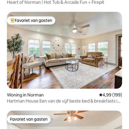
Heart of Norman | Hot Tub & Arcade Fun + Firepit
Favoriet van gasten
Topfavoriet van gasten
Woning in Norman
Gemiddelde beo
4,99 (199)
Hartman House Een van de vijf beste bed & breakfasts in
Norman
Favoriet van gasten
Favoriet van gasten