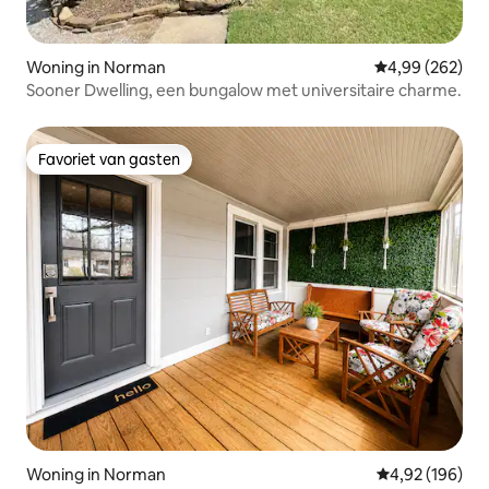
Woning in Norman
Gemiddelde beo
4,99 (262)
Sooner Dwelling, een bungalow met universitaire charme.
Favoriet van gasten
Favoriet van gasten
Woning in Norman
Gemiddelde beo
4,92 (196)