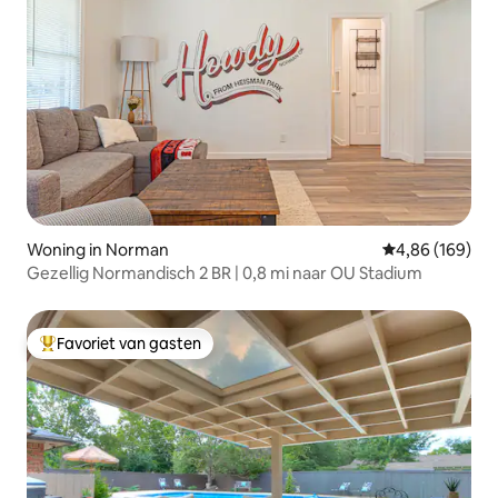
Woning in Norman
Gemiddelde beo
4,86 (169)
Gezellig Normandisch 2 BR | 0,8 mi naar OU Stadium
Favoriet van gasten
Topfavoriet van gasten