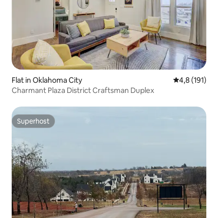
Flat in Oklahoma City
Gemiddelde b
4,8 (191)
Charmant Plaza District Craftsman Duplex
Superhost
Superhost