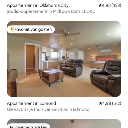
Appartement in Oklahoma City
Gemiddelde beo
4,93 (433)
Studio-appartement in Midtown District OKC
Favoriet van gasten
Topfavoriet van gasten
Appartement in Edmond
Gemiddelde beo
4,98 (512)
Glenavon - je thuis ver van huis in Edmond
Favoriet van gasten