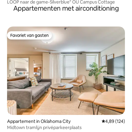
LOOP naar de game-Silverblue" OU Campus Cottage
Appartementen met airconditioning
Favoriet van gasten
Favoriet van gasten
Appartement in Oklahoma City
Gemiddelde beo
4,89 (124)
Midtown tramlijn privéparkeerplaats