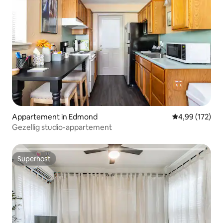
Appartement in Edmond
Gemiddelde beo
4,99 (172)
Gezellig studio-appartement
Superhost
Superhost