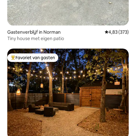
Gastenverblijf in Norman
Gemiddelde beo
4,83 (373)
Tiny house met eigen patio
Favoriet van gasten
Topfavoriet van gasten