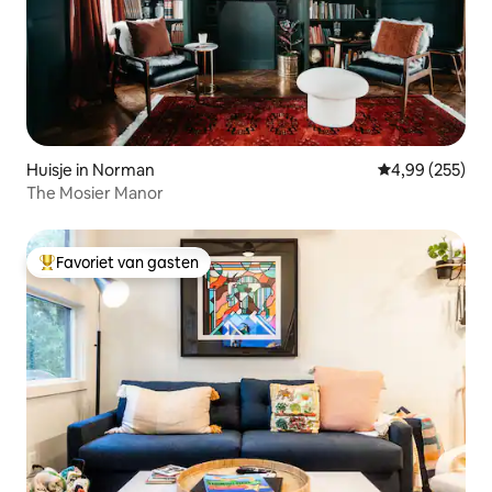
Huisje in Norman
Gemiddelde beo
4,99 (255)
The Mosier Manor
Favoriet van gasten
Topfavoriet van gasten