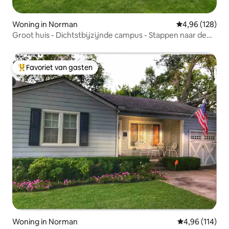
Woning in Norman
Gemiddelde beo
4,96 (128)
Groot huis - Dichtstbijzijnde campus - Stappen naar de
Mont
Favoriet van gasten
Topfavoriet van gasten
Woning in Norman
Gemiddelde beo
4,96 (114)