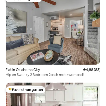
Favoriet van gasten
Flat in Oklahoma City
Gemiddelde be
4,88 (83)
Hip en Swanky 2 Bedroom 2bath met zwembad!
Favoriet van gasten
Topfavoriet van gasten