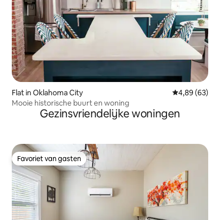
Flat in Oklahoma City
Gemiddelde be
4,89 (63)
Mooie historische buurt en woning
Gezinsvriendelijke woningen
Favoriet van gasten
Favoriet van gasten