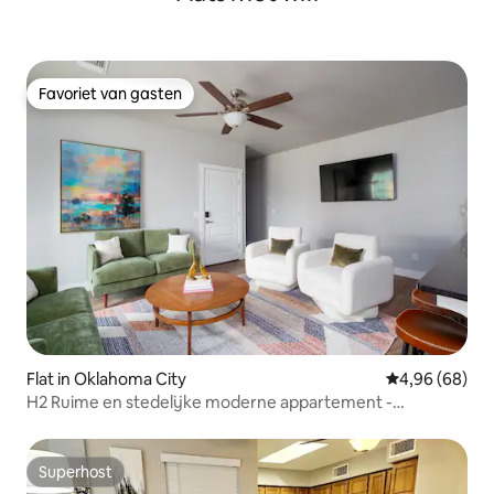
Favoriet van gasten
Favoriet van gasten
Flat in Oklahoma City
Gemiddelde be
4,96 (68)
H2 Ruime en stedelijke moderne appartement -
Geweldige locatie!
Superhost
Superhost