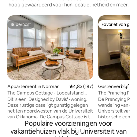
hoog gewaardeerd voor hun locatie, netheid en meer.
Superhost
Favoriet van gas
Superhost
Favoriet van gas
Appartement in Norman
Gemiddelde beoordeling van 4,8
4,83 (187)
Gastenverblijf in
The Campus Cottage - Loopafstand
The Prancing Pon
naar OU Campus
Dit is een 'Designed by Davis' -woning.
De Prancying Pony 
Deze rustige oase ligt gunstig gelegen
wandeling van de
net ten noordwesten van de Universiteit
Universiteit van 
van Oklahoma. De Campus Cottage is te
historische centr
Populaire voorzieningen voor
vinden in het hart van Norman - op
District, restauran
slechts 1,5 km afstand van Memorial
eetgelegenheden. De Pony is e
vakantiehuizen vlak bij Universiteit van
Stadium en Campus Corner, wat zorgt
rustige en afgele