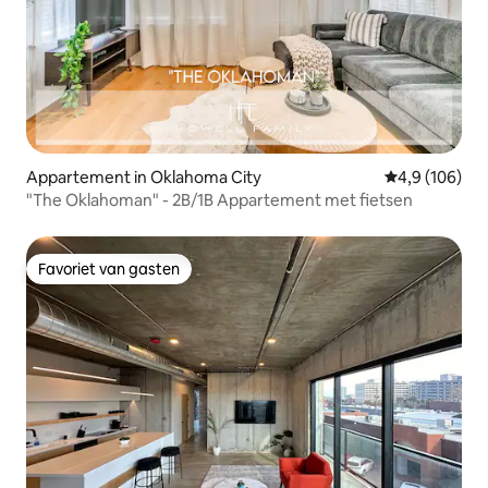
Appartement in Oklahoma City
Gemiddelde be
4,9 (106)
"The Oklahoman" - 2B/1B Appartement met fietsen
Favoriet van gasten
Favoriet van gasten