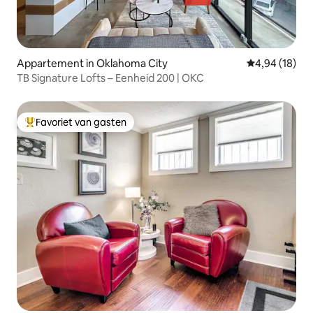
Appartement in Oklahoma City
Gemiddelde be
4,94 (18)
TB Signature Lofts – Eenheid 200 | OKC
Favoriet van gasten
Topfavoriet van gasten