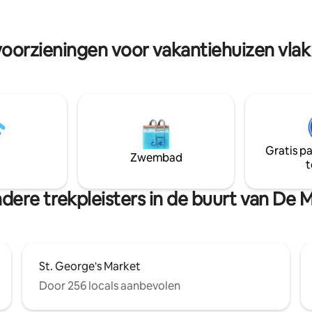
d/ WFH met een groot bureau,
prachtig uitzicht via de lounge,
omische stoel en twee 27"
keuken en de hoofdslaapkamer. Geni
n * Gezinsvriendelijk
van uw Belfast City vakantie va
voorzieningen voor vakantiehuizen vlak
eg, kinderstoel, uitsmijter,
schoonheid en het comfort van
s en bestek
prachtige pand.
Gratis p
Zwembad
t
dere trekpleisters in de buurt van De 
St. George's Market
Door 256 locals aanbevolen