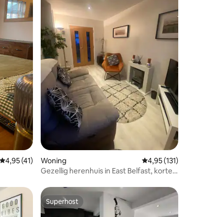
ecensies
Gemiddelde beoordeling van 4,95 op 5, 41 recensies
4,95 (41)
Woning
Gemiddelde beoordelin
4,95 (131)
Gezellig herenhuis in East Belfast, korte
rit naar de stad
Superhost
Superhost