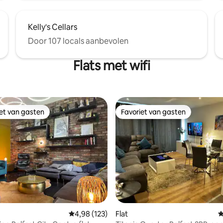
Kelly's Cellars
Door 107 locals aanbevolen
Flats met wifi
iet van gasten
Favoriet van gasten
iet van gasten
Favoriet van gasten
 van 4,92 op 5, 117 recensies
Gemiddelde beoordeling van 4,98 op 5, 123 r
4,98 (123)
Flat
G