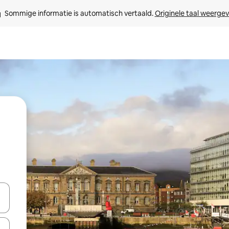
Sommige informatie is automatisch vertaald. 
Originele taal weerge
een keuze met je de pijltjestoetsen omhoog en omlaag, óf door te tikk