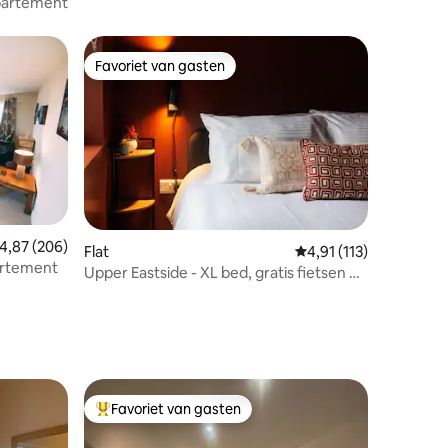
ppartement
Favoriet van gasten
Favoriet van gasten
ecensies
emiddelde beoordeling van 4,87 op 5, 206 recensies
4,87 (206)
Flat
Gemiddelde beoordelin
4,91 (113)
artement
Upper Eastside - XL bed, gratis fietsen en
dicht bij cafés
Favoriet van gasten
Topfavoriet van gasten