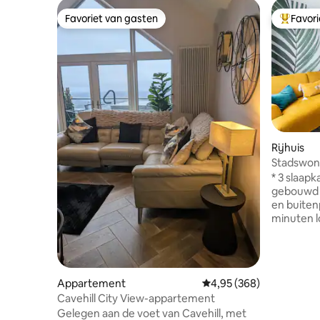
Favoriet van gasten
Favor
Favoriet van gasten
Topfavor
Rijhuis
Stadswoni
parkeerpl
* 3 slaap
gebouwd 
en buitenp
minuten l
Cathedral
het stadh
Victoria St. stati
glasveze
Appartement
Gemiddelde beoordeling
4,95 (368)
mbps * Sky TV met sport en Netflix
Cavehill City View-appartement
aanwezig * Nespresso-machine me
Gelegen aan de voet van Cavehill, met
melkopschuimer * Per