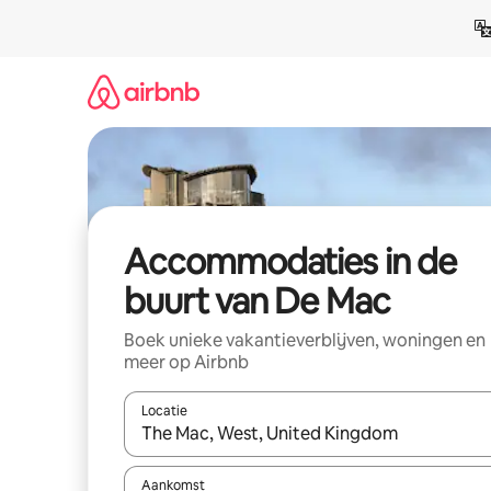
Ga
direct
naar
inhoud
Accommodaties in de
buurt van De Mac
Boek unieke vakantieverblijven, woningen en
meer op Airbnb
Locatie
Wanneer er resultaten beschikbaar zijn, maak je 
Aankomst