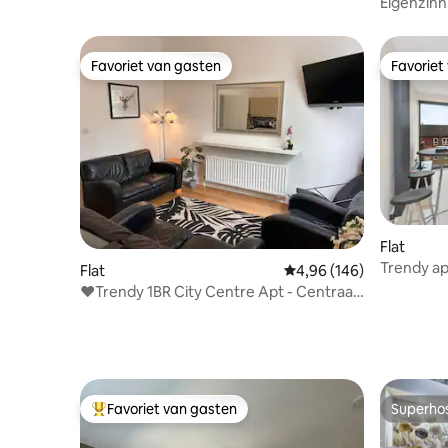
Eigenzinni
Favoriet van gasten
Favoriet
Favoriet van gasten
Favoriet
Flat
Trendy ap
Flat
Gemiddelde beoordeling
4,96 (146)
Creative 
❤️Trendy 1BR City Centre Apt - Centraal
& sprankelend!
Favoriet van gasten
Superho
Topfavoriet van gasten
Superho