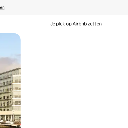
ven
Je plek op Airbnb zetten
en of swipen.