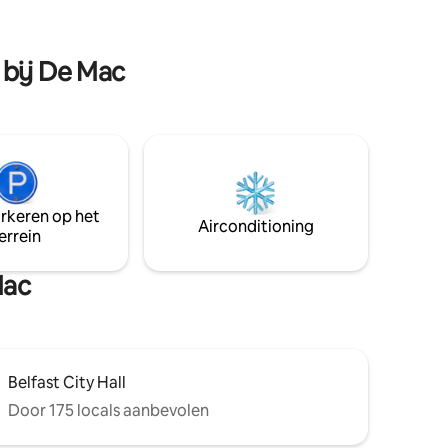
 de
wandeling naar geweldige restaurants,
et
lokale bars en winkels. Perfecte plek,
n de
met comfort en gemak dicht bij alles wat
 bij De Mac
 dit
Belfast te bieden heeft!
arkeren op het
Airconditioning
errein
Mac
Belfast City Hall
Door 175 locals aanbevolen