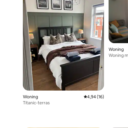
Woning
Woning me
stadscen
Woning
Gemiddelde beoordelin
4,94 (16)
Titanic-terras