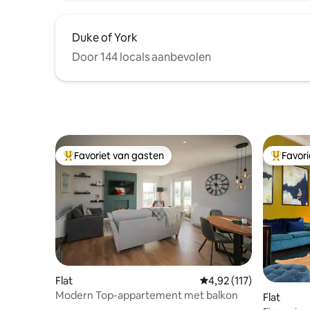
Duke of York
Door 144 locals aanbevolen
Favoriet van gasten
Favor
Topfavoriet van gasten
Topfavor
Flat
Gemiddelde beoordeling
4,92 (117)
Modern Top-appartement met balkon
Flat