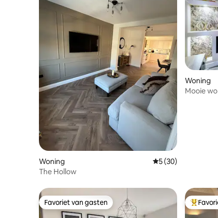
Woning
Mooie won
stadscent
Woning
Gemiddelde beoorde
5 (30)
The Hollow
Favoriet van gasten
Favor
Favoriet van gasten
Topfavor