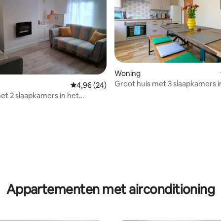
Woning
Groot huis met 3 slaapkamers i
Gemiddelde beoordeling van 4,96 op 5, 24 r
4,96 (24)
prachtige Belfast
t 2 slaapkamers in het
trum
g van 4,94 op 5, 16 recensies
Appartementen met airconditioning