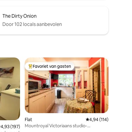
The Dirty Onion
Door 102 locals aanbevolen
Favoriet van gasten
Topfavoriet van gasten
Flat
Gemiddelde beoordelin
4,94 (114)
Mountroyal Victoriaans studio-
ecensies
emiddelde beoordeling van 4,93 op 5, 197 recensies
4,93 (197)
appartement met keuken en catering 1