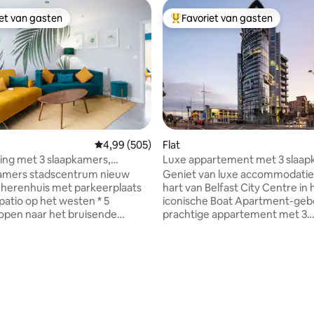
iet van gasten
Favoriet van gasten
iet van gasten
Topfavoriet van gasten
Gemiddelde beoordeling van 4,99 op 5, 505 r
4,99 (505)
Flat
ng met 3 slaapkamers,
Luxe appartement met 3 slaap
aats en patio
gasten Belfast City
kamers stadscentrum nieuw
Geniet van luxe accommodatie 
herenhuis met parkeerplaats
hart van Belfast City Centre in 
atio op het westen * 5
iconische Boat Apartment-geb
open naar het bruisende
prachtige appartement met 3
 Quarter. 8 minuten lopen naar
slaapkamers, 3 badkamers en 1
uis, Victoria Square en Great
verdieping heeft een complete
on. * Supersnelle
eetkamer en woonruimte, alle
lbreedband van meer dan 200
een spectaculair uitzicht op d
 van 4,95 op 5, 368 recensies
geliefde bezienswaardigheden
t
Belfast. Dit privégebouw met een lift
fect voor werken
beschikt over drie balkons met