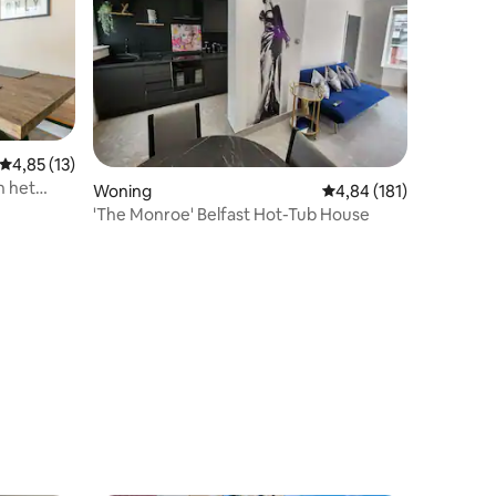
Gemiddelde beoordeling van 4,85 op 5, 13 recensies
4,85 (13)
n het
ecensies
Woning
Gemiddelde beoordelin
4,84 (181)
'The Monroe' Belfast Hot-Tub House