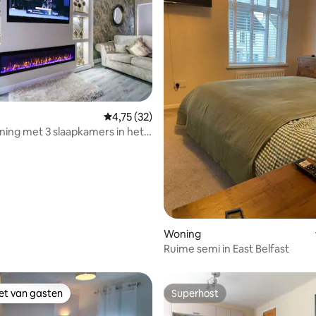
Gemiddelde beoordeling van 4,75 op 5, 32 r
4,75 (32)
ing met 3 slaapkamers in het
rum | Veel in de buurt
ling van 5 op 5, 30 recensies
Woning
Ruime semi in East Belfast
iet van gasten
Superhost
iet van gasten
Superhost