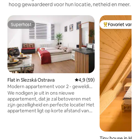
hoog gewaardeerd voor hun locatie, netheid en meer.
Superhost
Favoriet van g
Superhost
Topfavoriet van 
Flat in Slezská Ostrava
Gemiddelde beoordeling van 4
4,9 (59)
Modern appartement voor 2 - geweldige
locatie en comfort
We nodigen je uit in ons nieuwe
appartement, dat je zal betoveren met
zijn gezelligheid en perfecte locatie! Het
appartement ligt op korte afstand van
het centrum van Ostrava, op een rustige
en veilige locatie – direct naast het
politiebureau In de buurt vind je een
park, een rivier, de Ostrava ZOO
Tiny house in Hods