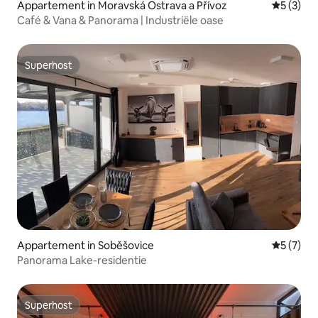
Appartement in Moravská Ostrava a Přívoz
Gemiddeld
5 (3)
Café & Vana & Panorama | Industriële oase
Superhost
Superhost
Appartement in Soběšovice
Gemiddeld
5 (7)
Panorama Lake-residentie
Superhost
Superhost