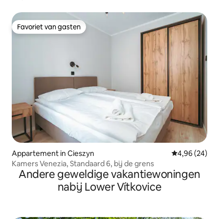
Favoriet van gasten
Favoriet van gasten
Appartement in Cieszyn
Gemiddelde be
4,96 (24)
Kamers Venezia, Standaard 6, bij de grens
Andere geweldige vakantiewoningen
nabij Lower Vítkovice