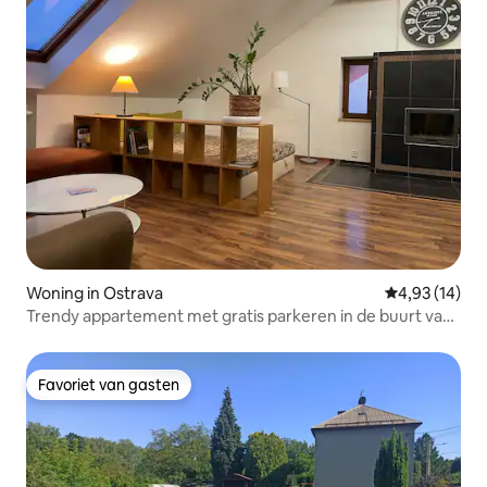
Woning in Ostrava
Gemiddelde be
4,93 (14)
Trendy appartement met gratis parkeren in de buurt van
het stadscentrum
Favoriet van gasten
Favoriet van gasten