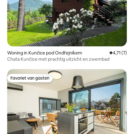
Woning in Kunčice pod Ondřejníkem
Gemiddelde 
4,71 (7)
Chata Kunčice met prachtig uitzicht en zwembad
Favoriet van gasten
Favoriet van gasten