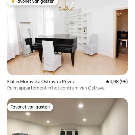
Favoriet van gasten
Topfavoriet van gasten
Flat in Moravská Ostrava a Přívoz
Gemiddelde be
4,98 (95)
Ruim appartement in het centrum van Ostrava
Favoriet van gasten
Favoriet van gasten