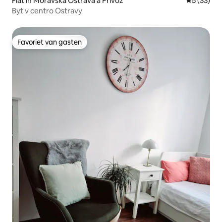
Flat in Moravská Ostrava a Přívoz
Gemiddelde
5 (33)
Byt v centro Ostravy
Favoriet van gasten
Favoriet van gasten