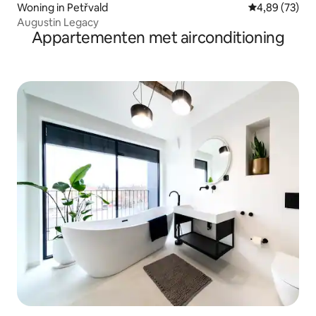
Woning in Petřvald
Gemiddelde be
4,89 (73)
Augustin Legacy
Appartementen met airconditioning