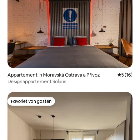
Appartement in Moravská Ostrava a Přívoz
Gemiddelde
5 (16)
Designappartement Solaris
Favoriet van gasten
Favoriet van gasten