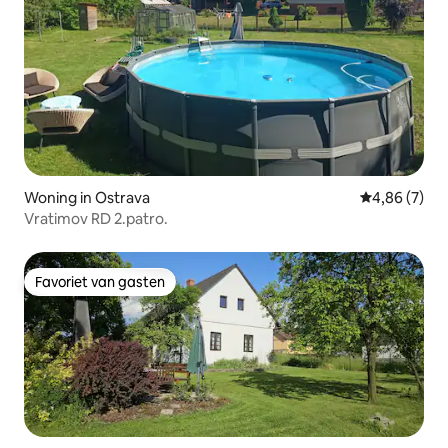
Woning in Ostrava
Gemiddelde b
4,86 (7)
Vratimov RD 2.patro.
Favoriet van gasten
Favoriet van gasten