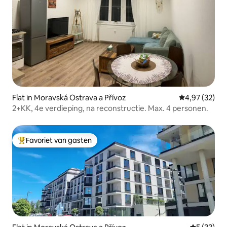
Flat in Moravská Ostrava a Přívoz
Gemiddelde be
4,97 (32)
2+KK, 4e verdieping, na reconstructie. Max. 4 personen.
Favoriet van gasten
Topfavoriet van gasten