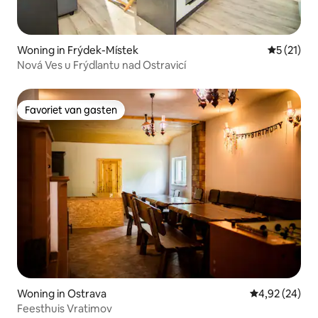
Woning in Frýdek-Místek
Gemiddeld
5 (21)
Nová Ves u Frýdlantu nad Ostravicí
Favoriet van gasten
Favoriet van gasten
Woning in Ostrava
Gemiddelde be
4,92 (24)
Feesthuis Vratimov