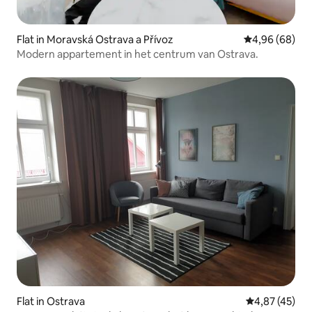
Flat in Moravská Ostrava a Přívoz
Gemiddelde be
4,96 (68)
Modern appartement in het centrum van Ostrava.
Flat in Ostrava
Gemiddelde be
4,87 (45)