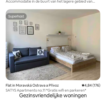
Accommodatie in de buurt van het lagere gebied van
Vítkovice
Superhost
Superhost
Flat in Moravská Ostrava a Přívoz
Gemiddelde beo
4,84 (176)
SATYS Apartments no.11 *Gratis wifi en parkeren*
Gezinsvriendelijke woningen