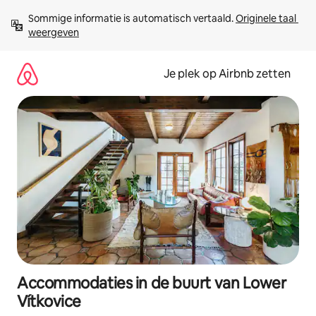
Ga
Sommige informatie is automatisch vertaald. 
Originele taal 
direct
weergeven
naar
inhoud
Je plek op Airbnb zetten
Accommodaties in de buurt van Lower
Vítkovice