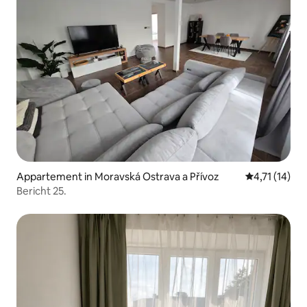
Appartement in Moravská Ostrava a Přívoz
Gemiddelde b
4,71 (14)
Bericht 25.