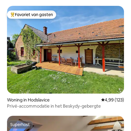
Favoriet van gasten
Topfavoriet van gasten
Woning in Hodslavice
Gemiddelde beo
4,99 (123)
Privé-accommodatie in het Beskydy-gebergte
Superhost
Superhost