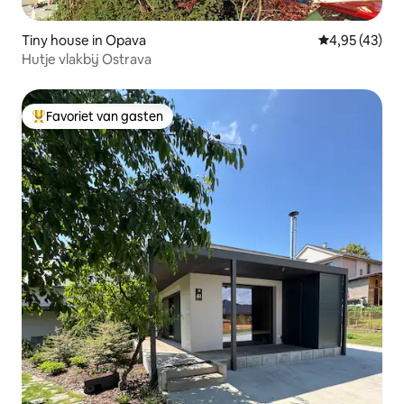
Tiny house in Opava
Gemiddelde be
4,95 (43)
Hutje vlakbij Ostrava
Favoriet van gasten
Topfavoriet van gasten