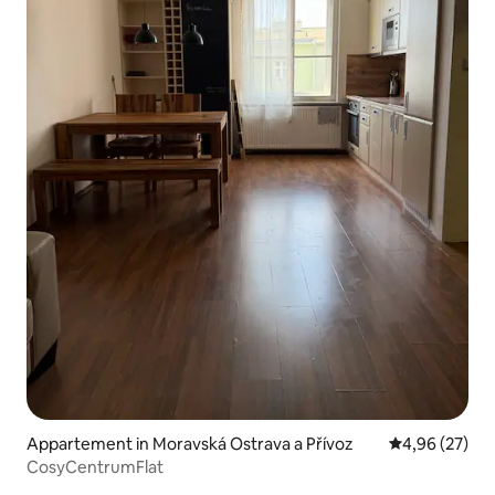
Appartement in Moravská Ostrava a Přívoz
Gemiddelde be
4,96 (27)
CosyCentrumFlat