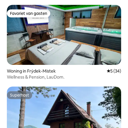
Favoriet van gasten
Favoriet van gasten
Woning in Frýdek-Místek
Gemiddelde
5 (34)
Wellness & Pension, LauDom.
Superhost
Superhost