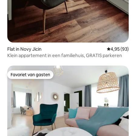
Flat in Novy Jicin
Gemiddelde be
4,95 (93)
Klein appartement in een familiehuis, GRATIS parkeren
Favoriet van gasten
Favoriet van gasten