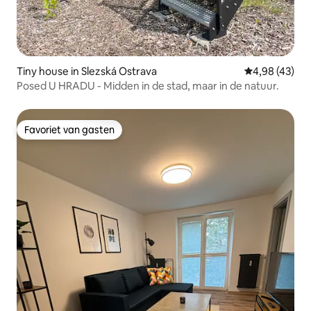
Tiny house in Slezská Ostrava
Gemiddelde be
4,98 (43)
Posed U HRADU - Midden in de stad, maar in de natuur.
Favoriet van gasten
Favoriet van gasten