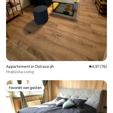
Appartement in Ostrava-jih
Gemiddelde be
4,97 (76)
Hrabůvka Living
Favoriet van gasten
Favoriet van gasten