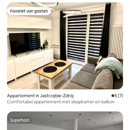
Favoriet van gasten
Favoriet van gasten
Appartement in Jastrzębie-Zdrój
Gemiddeld
5 (7)
Comfortabel appartement met slaapkamer en balkon
Superhost
Superhost