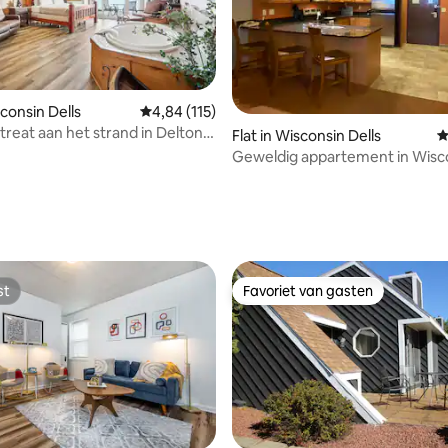
g van 4,9 op 5, 124 recensies
sconsin Dells
Gemiddelde beoordeling van 4,84 op 5, 115 r
4,84 (115)
reat aan het strand in Delton
Flat in Wisconsin Dells
G
Geweldig appartement in Wisc
Dells-Chula Vista
st
Favoriet van gasten
st
Favoriet van gasten