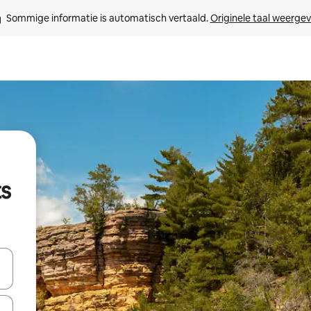
Sommige informatie is automatisch vertaald. 
Originele taal weerge
ts
een keuze met je de pijltjestoetsen omhoog en omlaag, óf door te tikk