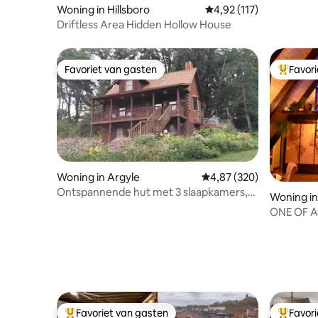
Woning in Hillsboro
Gemiddelde beoordeling
4,92 (117)
Driftless Area Hidden Hollow House
Favoriet van gasten
Favor
Favoriet van gasten
Topfavor
Woning in Argyle
Gemiddelde beoordeling
4,87 (320)
Ontspannende hut met 3 slaapkamers,
Woning i
bubbelbad en landschap
ONE OF A
uitzicht
Favoriet van gasten
Favor