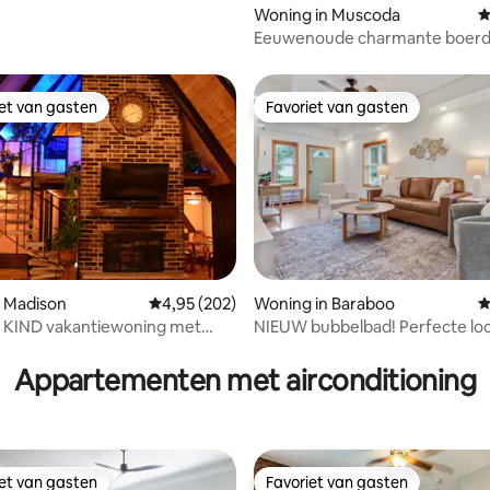
 van 4,92 op 5, 117 recensies
Woning in Muscoda
G
Eeuwenoude charmante boerd
bovenop Rolling Hills
iet van gasten
Favoriet van gasten
iet van gasten
Favoriet van gasten
 van 4,87 op 5, 320 recensies
n Madison
Gemiddelde beoordeling van 4,95 op 5, 202 r
4,95 (202)
Woning in Baraboo
G
 KIND vakantiewoning met
NIEUW bubbelbad! Perfecte loc
Downtown Baraboo
Appartementen met airconditioning
iet van gasten
Favoriet van gasten