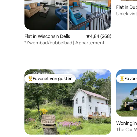
Flat in D
Uniek vin
uitzicht o
Flat in Wisconsin Dells
Gemiddelde beoordeling
4,84 (268)
*Zwembad/bubbelbad | Appartement
met 2 slaapkamers | Aan het water |
Downtown
Favoriet van gasten
Favor
Topfavoriet van gasten
Topfavor
Woning in
The Car W
accommo