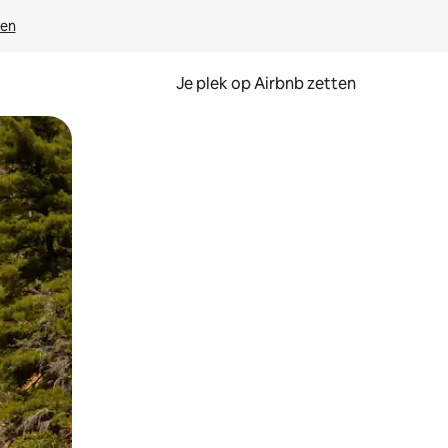
ven
Je plek op Airbnb zetten
en of swipen.