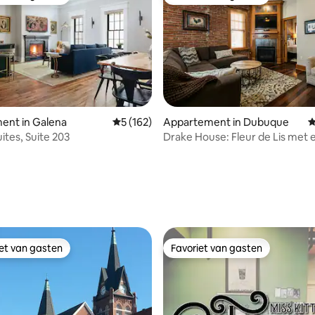
iet van gasten
Favoriet van gasten
ent in Galena
Gemiddelde beoordeling van 5 op 5, 162 r
5 (162)
Appartement in Dubuque
G
ites, Suite 203
Drake House: Fleur de Lis met 
hottub
 van 4,96 op 5, 113 recensies
iet van gasten
Favoriet van gasten
iet van gasten
Favoriet van gasten