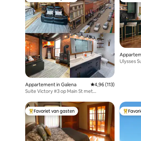
Topfavoriet van gasten
Topfavor
Appartem
Ulysses Su
Appartement in Galena
Gemiddelde beoordeling
4,96 (113)
Suite Victory #3 op Main St met
gereserveerde parkeerplaats
Favoriet van gasten
Favor
Topfavoriet van gasten
Topfavor