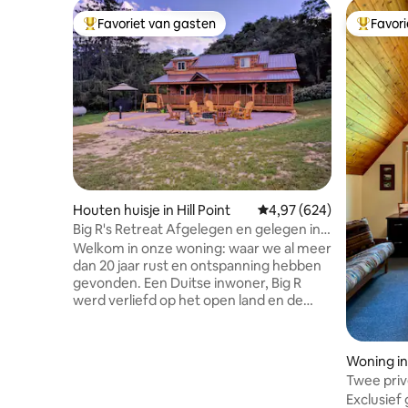
Favoriet van gasten
Favor
Topfavoriet van gasten
Topfavor
Houten huisje in Hill Point
Gemiddelde beoordeling
4,97 (624)
Big R's Retreat Afgelegen en gelegen in
de natuur
Welkom in onze woning: waar we al meer
dan 20 jaar rust en ontspanning hebben
gevonden. Een Duitse inwoner, Big R
werd verliefd op het open land en de
glooiende heuvels van Wisconsin, en
werd een Amerikaans staatsburger in de
jaren '80. Hij ontmoette Curly, een
Woning in
stadsmeisje uit Chicago, die een kleine
Twee priv
stad in zijn plattelandsleven bracht. Ze
woning
Exclusief
genieten van het opvoeden van buffels