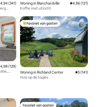
emiddelde beoordeling van 4,94 op 5, 341 recensies
4,94 (341)
Woning in Blanchardville
Gemiddelde beoordelin
4,96 (121)
erij
Koffie met uitzicht
Favoriet van gasten
Topfavoriet van gasten
ecensies
emiddelde beoordeling van 4,98 op 5, 129 recensies
4,98 (129)
atie,
Woning in Richland Center
Gemiddelde beoorde
5 (141)
Huis op de topjes
Favoriet van gasten