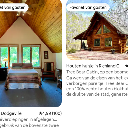
iet van gasten
Favoriet van gasten
iet van gasten
Favoriet van gasten
 van 4,97 op 5, 624 recensies
Houten huisje in Richland Ce
G
nter
Tree Bear Cabin, op een boom
67 hectare
Ga weg van de eisen van het lev
verborgen pareltje. Tree Bear C
een 100% echte houten blokhu
de drukte van de stad, geneste
een 67 hectare grote boomboe
Geniet van de rust van het bos,
gezellige hut interieur. Speel spelletjes
 Dodgeville
Gemiddelde beoordeling van 4,99 op 5, 100 r
4,99 (100)
op het brede gazon, verken de
éverdiepingen in afgelegen
door het hele pand en haal he
 gebruik van de bovenste twee
uit je reis met onze inchecktijd 