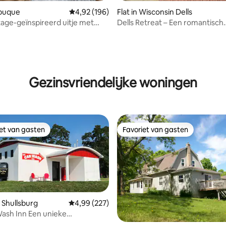
ubuque
Gemiddelde beoordeling van 4,92 op 5, 196 r
4,92 (196)
Flat in Wisconsin Dells
tage-geïnspireerd uitje met
Dells Retreat – Een romantisch
p de stad
toevluchtsoord – Jacuzzi, zw
bubbelbad
 van 4,84 op 5, 268 recensies
Gezinsvriendelijke woningen
iet van gasten
Favoriet van gasten
iet van gasten
Favoriet van gasten
 Shullsburg
Gemiddelde beoordeling van 4,99 op 5, 227 r
4,99 (227)
ash Inn Een unieke
datie