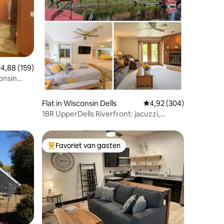
ecensies
emiddelde beoordeling van 4,88 op 5, 159 recensies
4,88 (159)
onsin
Flat in Wisconsin Dells
Gemiddelde beoordeling
4,92 (304)
1BR UpperDells Riverfront: jacuzzi,
zwembad en bubbelbad
Favoriet van gasten
Topfavoriet van gasten