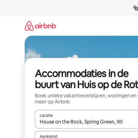
Ga
direct
naar
inhoud
Accommodaties in de
buurt van Huis op de Ro
Boek unieke vakantieverblijven, woningen en
meer op Airbnb
Locatie
Wanneer er resultaten beschikbaar zijn, maak je 
Aankomst