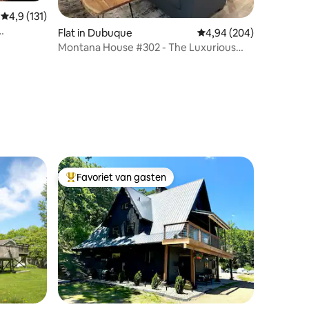
ecensies
Gemiddelde beoordeling van 4,9 op 5, 131 recensies
4,9 (131)
Flat in Dubuque
Gemiddelde beoordeling
4,94 (204)
embad en
Montana House #302 - The Luxurious
Downtown Stay
Favoriet van gasten
Topfavoriet van gasten
ecensies