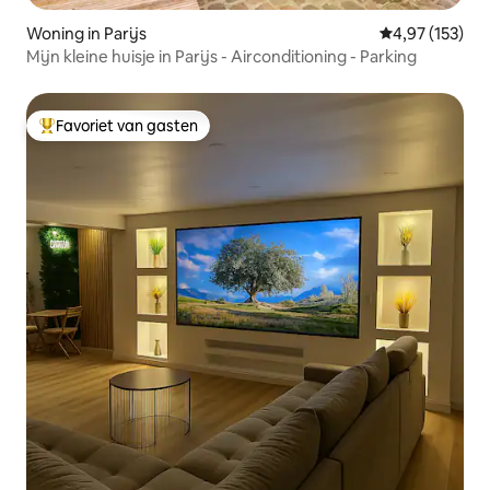
Woning in Parijs
Gemiddelde beo
4,97 (153)
Mijn kleine huisje in Parijs - Airconditioning - Parking
Favoriet van gasten
Topfavoriet van gasten