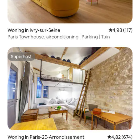
Woning in Ivry-sur-Seine
Gemiddelde beo
4,98 (117)
Paris Townhouse, airconditioning | Parking | Tuin
Superhost
Superhost
Woning in Paris-2E-Arrondissement
Gemiddelde beo
4,82 (674)