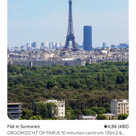
Flat in Suresnes
Gemiddelde beo
4,86 (480)
DROOMZICHT OP PARIJS 10 minuten centrum 135m2 &