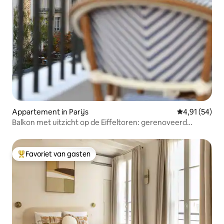
Appartement in Parijs
Gemiddelde be
4,91 (54)
Balkon met uitzicht op de Eiffeltoren: gerenoveerd
appartement met airconditioning
Favoriet van gasten
Topfavoriet van gasten