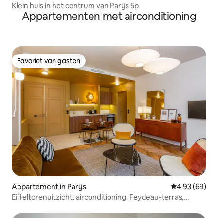
Klein huis in het centrum van Parijs 5p
Appartementen met airconditioning
Favoriet van gasten
Favoriet van gasten
Appartement in Parijs
Gemiddelde be
4,93 (69)
Eiffeltorenuitzicht, airconditioning. Feydeau-terras,
Habitat Parisien