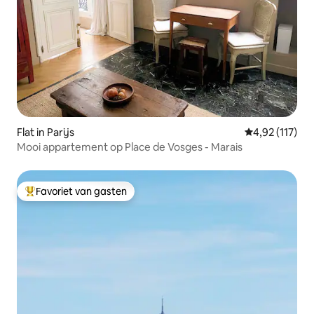
Flat in Parijs
Gemiddelde be
4,92 (117)
Mooi appartement op Place de Vosges - Marais
Favoriet van gasten
Topfavoriet van gasten