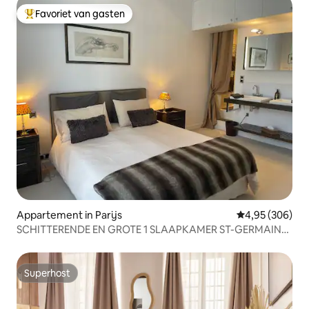
Favoriet van gasten
Topfavoriet van gasten
Appartement in Parijs
Gemiddelde beo
4,95 (306)
SCHITTERENDE EN GROTE 1 SLAAPKAMER ST-GERMAIN-
DES-PRES
Superhost
Superhost