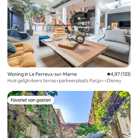
Woning in Le Perreux-sur-Marne
Gemiddelde beo
4,97 (133)
Huis gelijkvloers terras+parkeerplaats Parijs<>Disney
Favoriet van gasten
Favoriet van gasten