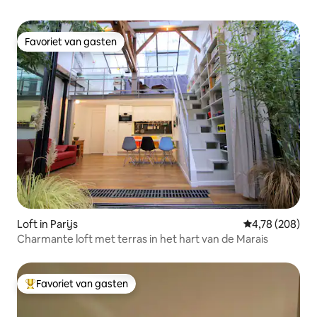
Favoriet van gasten
Favoriet van gasten
Loft in Parijs
Gemiddelde beo
4,78 (208)
Charmante loft met terras in het hart van de Marais
Favoriet van gasten
Topfavoriet van gasten