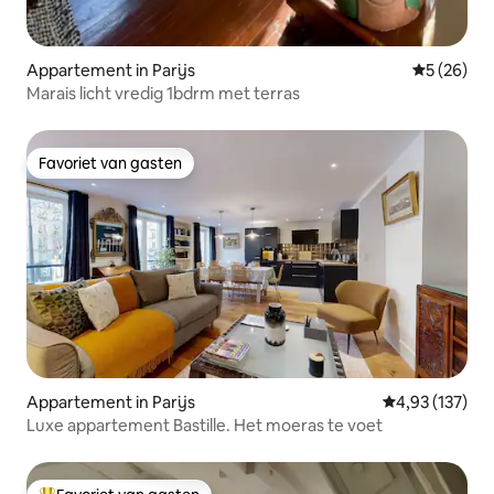
Appartement in Parijs
Gemiddelde
5 (26)
Marais licht vredig 1bdrm met terras
Favoriet van gasten
Favoriet van gasten
Appartement in Parijs
Gemiddelde beo
4,93 (137)
Luxe appartement Bastille. Het moeras te voet