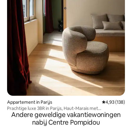
Appartement in Parijs
Gemiddelde beo
4,93 (138)
Prachtige luxe 3BR in Parijs, Haut-Marais met
Andere geweldige vakantiewoningen
airconditioning
nabij Centre Pompidou