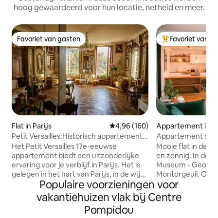
hoog gewaardeerd voor hun locatie, netheid en meer.
Favoriet van gasten
Favoriet van g
Favoriet van gasten
Topfavoriet van 
Flat in Parijs
Gemiddelde beoordeling van 4,9
4,96 (160)
Appartement in Pa
Petit Versailles:Historisch appartement
Appartement met k
in ParisCenter
Het Petit Versailles 17e-eeuwse
Mooie flat in de 'H
appartement biedt een uitzonderlijke
en zonnig. In de b
ervaring voor je verblijf in Parijs. Het is
Museum - George
gelegen in het hart van Parijs, in de wijk
Montorgeuil. Ope
Populaire voorzieningen voor
Marais, aan de Rue du Temple - een van
badkamer. Zeer c
de oudste straten van de stad - met een
perfect moment in Par
vakantiehuizen vlak bij Centre
uitzonderlijk uitzicht op het
appartement dans 
Pompidou
Tempelplein. Het appartement is
binnenplaats en bade