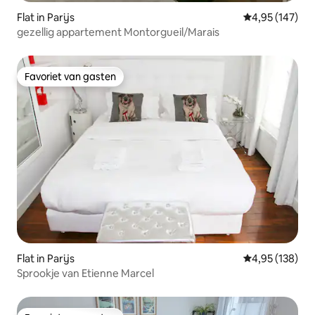
Flat in Parijs
Gemiddelde beo
4,95 (147)
gezellig appartement Montorgueil/Marais
Favoriet van gasten
Favoriet van gasten
Flat in Parijs
Gemiddelde beo
4,95 (138)
Sprookje van Etienne Marcel