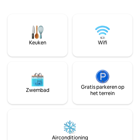
perfect ontworpen voor een liefdevol
steenworp afstand
stel, een schrijver of een zakenman op
Museum - centru
zoek naar inspiratie en stimulatie in het
de voetgangerswij
leven. Als je een fotoproductie in het
Volledig uitgerus
appartement wilt doen, vragen we je
tot de woonkamer,
vriendelijk om ons dit van tevoren te
gemakken om je ver
laten weten.
te maken!
Keuken
Wifi
Gratis parkeren op
Zwembad
het terrein
Airconditioning