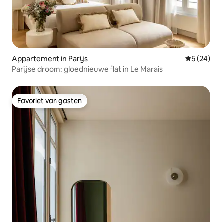
Appartement in Parijs
Gemiddelde
5 (24)
Parijse droom: gloednieuwe flat in Le Marais
Favoriet van gasten
Favoriet van gasten