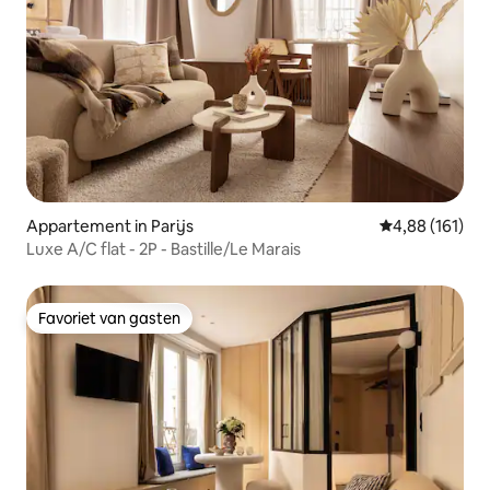
Appartement in Parijs
Gemiddelde beo
4,88 (161)
Luxe A/C flat - 2P - Bastille/Le Marais
Favoriet van gasten
Favoriet van gasten