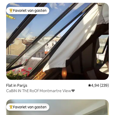
Favoriet van gasten
Topfavoriet van gasten
Flat in Parijs
Gemiddelde beo
4,94 (239)
CaBiN iN ThE RoOf Montmartre View♥
Favoriet van gasten
Topfavoriet van gasten