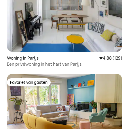
Woning in Parijs
Gemiddelde beo
4,88 (129)
Een privéwoning in het hart van Parijs!
Favoriet van gasten
Favoriet van gasten