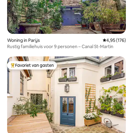
Woning in Parijs
Gemiddelde beo
4,95 (176)
Rustig familiehuis voor 9 personen – Canal St-Martin
Favoriet van gasten
Topfavoriet van gasten