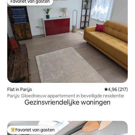
Favoriet van gasten
Favoriet van gasten
Flat in Parijs
Gemiddelde beo
4,96 (217)
Parijs: Gloednieuw appartement in beveiligde residentie
Gezinsvriendelijke woningen
Favoriet van gasten
Topfavoriet van gasten