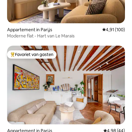
Appartement in Parijs
Gemiddelde beo
4,91 (100)
Moderne flat - Hart van Le Marais
Favoriet van gasten
Topfavoriet van gasten
Appartement in Parijs
Gemiddelde be
4,98 (44)