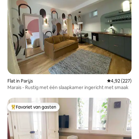
Flat in Parijs
Gemiddelde beo
4,92 (227)
Marais - Rustig met één slaapkamer ingericht met smaak
Favoriet van gasten
Topfavoriet van gasten