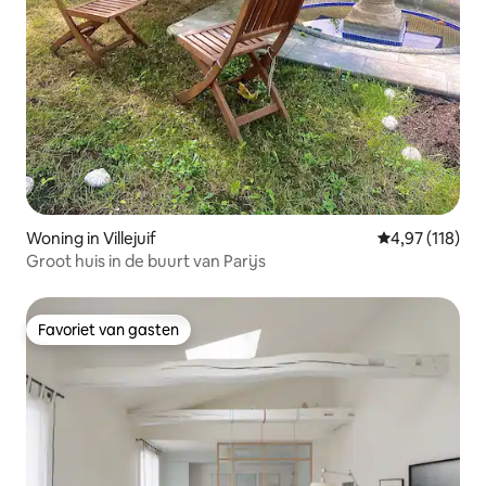
Woning in Villejuif
Gemiddelde beo
4,97 (118)
Groot huis in de buurt van Parijs
Favoriet van gasten
Favoriet van gasten