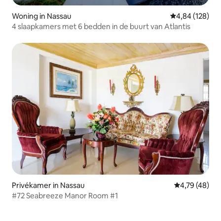
Woning in Nassau
Gemiddelde beo
4,84 (128)
4 slaapkamers met 6 bedden in de buurt van Atlantis
Privékamer in Nassau
Gemiddelde be
4,79 (48)
#72 Seabreeze Manor Room #1