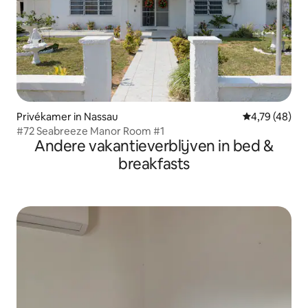
Privékamer in Nassau
Gemiddelde be
4,79 (48)
#72 Seabreeze Manor Room #1
Andere vakantieverblijven in bed &
breakfasts