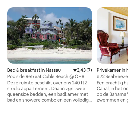
Bed & breakfast in Nassau
Gemiddelde beoordeling van 3
3,43 (7)
Privékamer in Nas
Poolside Retreat Cable Beach @ OHBI
#72 Seabreeze M
Deze ruimte beschikt over ons 240 ft2
Een prachtig huis
studio appartement. Daarin zijn twee
Canal, in het oost
queensize bedden, een badkamer met
op de Bahama 's. 
bad en showere combo en een volledig
zwemmen en genie
uitgeruste kitchenette. Met oud-
varen dat altijd t
Engelse inspiratie bestaat dit
is rustig. Men ka
appartement met 33 kamers uit
hangen en leven a
meerdere gebouwen van twee
Uiteraard zijn er v
verdiepingen. Een groot zwembad is
gasten van kunnen
beschikbaar op het terrein dat geweldig
Cultuurrondleiding