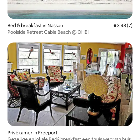
Bed & breakfast in Nassau
Gemiddelde b
3,43 (7)
Poolside Retreat Cable Beach @ OHBI
Privékamer in Freeport
Gezellige en lokale Bed&breakfast een thuis weg van huis