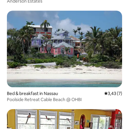
Anderson Estates
Bed & breakfast in Nassau
Gemiddelde b
3,43 (7)
Poolside Retreat Cable Beach @ OHBI