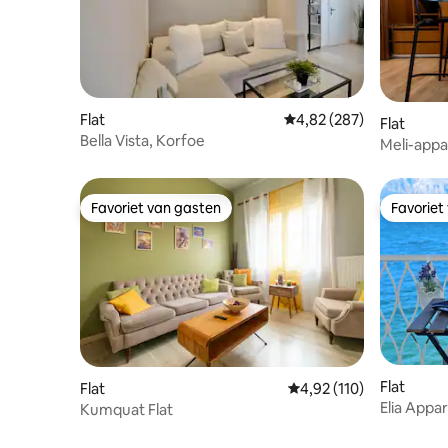
Flat
Gemiddelde beoordeling
4,82 (287)
Flat
Bella Vista, Korfoe
Meli-app
Favoriet van gasten
Favoriet
Favoriet van gasten
Favoriet
Flat
Flat
Gemiddelde beoordeling
4,92 (110)
Elia Appa
Kumquat Flat