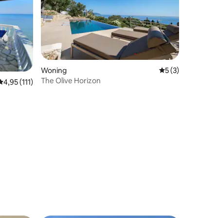
Woning
Gemiddelde beoor
5 (3)
The Olive Horizon
Gemiddelde beoordeling van 4,95 op 5, 111 recensies
4,95 (111)
ecensies