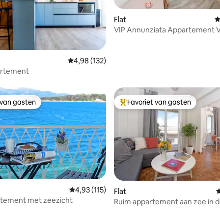
Flat
G
VIP Annunziata Appartement 
 van 4,82 op 5, 287 recensies
Gemiddelde beoordeling van 4,98 op 5, 132 r
4,98 (132)
artement
 van gasten
Favoriet van gasten
 van gasten
Topfavoriet van gasten
Gemiddelde beoordeling van 4,93 op 5, 115 r
4,93 (115)
 van 4,92 op 5, 110 recensies
Flat
G
rtement met zeezicht
Ruim appartement aan zee in d
Corfu