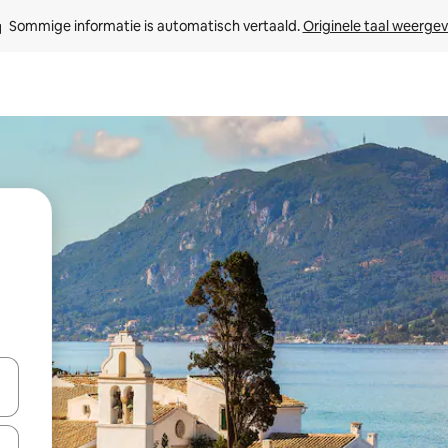
Sommige informatie is automatisch vertaald. 
Originele taal weerge
een keuze met je de pijltjestoetsen omhoog en omlaag, óf door te tikk