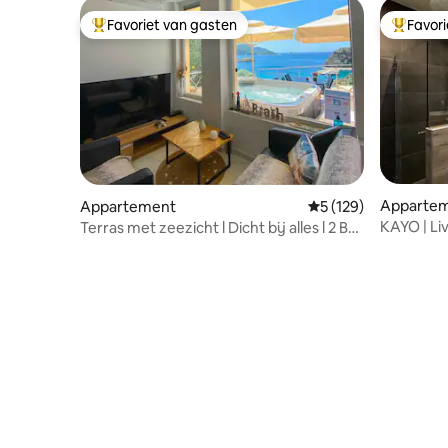
Favoriet van gasten
Favor
Topfavoriet van gasten
Topfavor
Apparte
Appartement
Gemiddelde beoordel
5 (129)
KAYO | L
Terras met zeezicht l Dicht bij alles l 2 BR
+ pkg