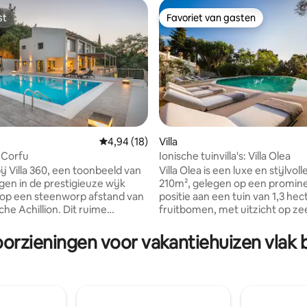
st
Favoriet van gasten
st
Favoriet van gasten
g van 4,94 op 5, 70 recensies
Gemiddelde beoordeling van 4,94 op 5, 18 r
4,94 (18)
Villa
 Corfu
Ionische tuinvilla's: Villa Olea
j Villa 360, een toonbeeld van
Villa Olea is een luxe en stijlvolle
gen in de prestigieuze wijk
210m², gelegen op een promin
 op een steenworp afstand van
positie aan een tuin van 1,3 hec
che Achillion. Dit ruime
fruitbomen, met uitzicht op ze
soord van 450 m² straalt
een terras van 350 m² met ste
 en stijl uit en biedt een
geplaveid voor de deur, een 'g
orzieningen voor vakantiehuizen vlak b
 toevluchtsoord voor de
tuin met een prachtig uitzicht 
e reiziger. Met vijf ruime
een eigen overloopzwembad va
rs en 4,5 badkamers biedt Villa
Een uitstekende keuze voor d
ende ruimte voor maximaal 12
die op zoek zijn naar een rustig
r is een woonkamer en een
time tijdens hun vakantie. Villa 