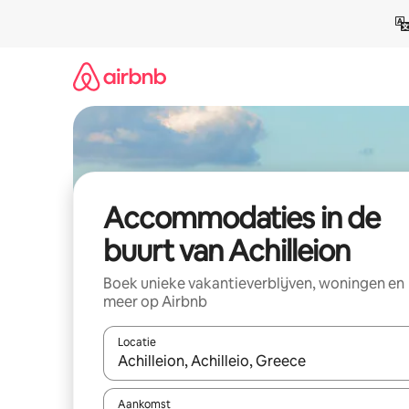
Ga
direct
naar
inhoud
Accommodaties in de
buurt van Achilleion
Boek unieke vakantieverblijven, woningen en
meer op Airbnb
Locatie
Wanneer er resultaten beschikbaar zijn, maak je 
Aankomst