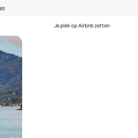
ven
Je plek op Airbnb zetten
en of swipen.