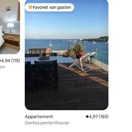
Favoriet van gasten
Topfavoriet van gasten
ecensies
emiddelde beoordeling van 4,94 op 5, 115 recensies
4,94 (115)
ton
Appartement
Gemiddelde beoordeling
4,97 (165)
Garitsa penterthouse