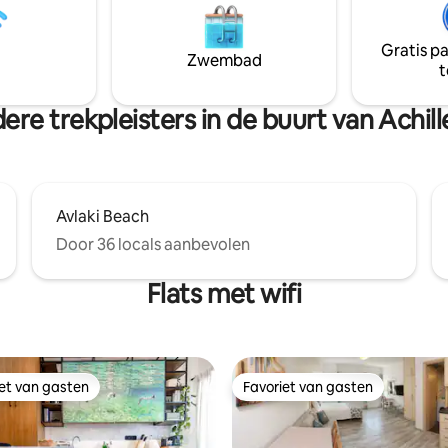
eruste keuken, terwijl het
geschikt voor 10 gasten+ Alle
mbad uitnodigt tot
slaapkamers zijn voorzien van 
nde duiken onder de
laagse slaapsysteem van Coco
Gratis p
Zwembad
ne zon. Fitnessstudio, tennis.
t
ere trekpleisters in de buurt van Achill
Avlaki Beach
Door 36 locals aanbevolen
Flats met wifi
iet van gasten
Favoriet van gasten
iet van gasten
Favoriet van gasten