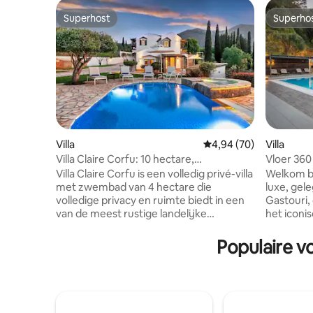
Superhost
Superho
Superhost
Superho
Villa
Gemiddelde beoordelin
4,94 (70)
Villa
Villa Claire Corfu: 10 hectare,
Vloer 360
privézwembad en studio
Villa Claire Corfu is een volledig privé-villa
Welkom bi
met zwembad van 4 hectare die
luxe, gele
volledige privacy en ruimte biedt in een
Gastouri,
van de meest rustige landelijke
het iconis
gebieden van Corfu. De accommodatie
toevlucht
ligt op korte rijafstand van stranden en
verfijning
Populaire vo
de oude stad van Korfoe – een UNESCO-
weelderig
werelderfgoedlocatie – en is ideaal voor
veeleisend
gezinnen of groepen die op zoek zijn
slaapkame
naar privacy zonder ruimtes te delen. •
360 voldo
Volledig privélandgoed – geen gedeelde
gasten. E