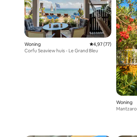
Woning
Gemiddelde beoordelin
4,97 (77)
Corfu Seaview huis - Le Grand Bleu
Woning
Mantzaros
natuur