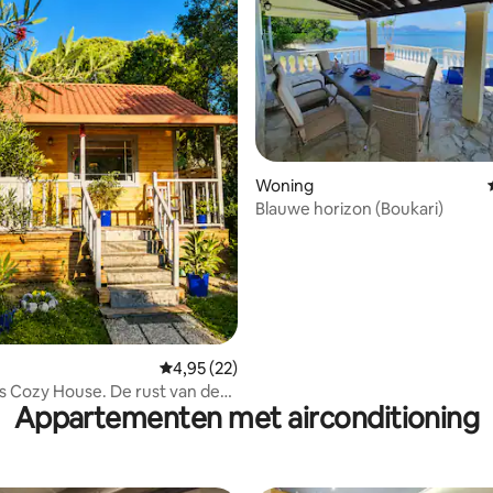
g van 4,97 op 5, 77 recensies
Woning
Blauwe horizon (Boukari)
Gemiddelde beoordeling van 4,95 op 5, 22 r
4,95 (22)
 Cozy House. De rust van de
Appartementen met airconditioning