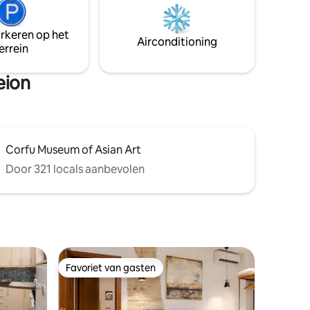
eindje rijden naar het centrum van
het 3-
Korfoe en de luchthaven en biedt ook
mat.
arkeren op het
gemakkelijke toegang tot de
Airconditioning
errein
zandstranden van de westkust.
eion
Corfu Museum of Asian Art
Door 321 locals aanbevolen
Favoriet van gasten
Favoriet van gasten