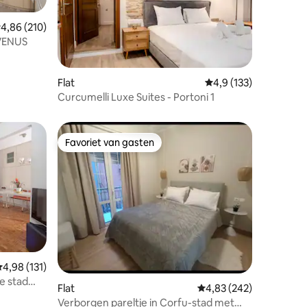
emiddelde beoordeling van 4,86 op 5, 210 recensies
4,86 (210)
VENUS
Flat
Gemiddelde beoordeli
4,9 (133)
ecensies
Curcumelli Luxe Suites - Portoni 1
Favoriet van gasten
Favoriet van gasten
ecensies
emiddelde beoordeling van 4,98 op 5, 131 recensies
4,98 (131)
e stad
Flat
Gemiddelde beoordeling
4,83 (242)
Verborgen pareltje in Corfu-stad met