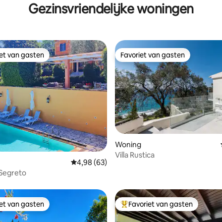
Gezinsvriendelijke woningen
iet van gasten
Favoriet van gasten
iet van gasten
Favoriet van gasten
g van 4,97 op 5, 37 recensies
Woning
Villa Rustica
Gemiddelde beoordeling van 4,98 op 5, 63 r
4,98 (63)
 Segreto
iet van gasten
Favoriet van gasten
iet van gasten
Topfavoriet van gasten