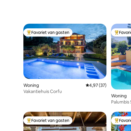
Favoriet van gasten
Favor
Topfavoriet van gasten
Topfavor
Woning
Gemiddelde beoordelin
4,97 (37)
Vakantiehuis Corfu
Woning
Palumbis
Favoriet van gasten
Favor
Topfavoriet van gasten
Topfavor