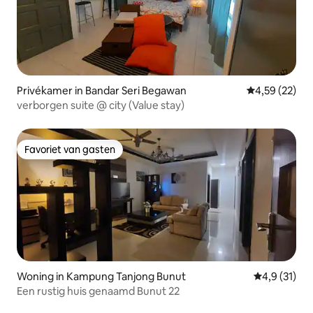
Privékamer in Bandar Seri Begawan
Gemiddelde be
4,59 (22)
verborgen suite @ city (Value stay)
Favoriet van gasten
Favoriet van gasten
Woning in Kampung Tanjong Bunut
Gemiddelde 
4,9 (31)
Een rustig huis genaamd Bunut 22