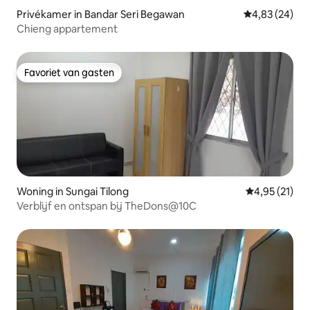
Privékamer in Bandar Seri Begawan
Gemiddelde be
4,83 (24)
Chieng appartement
Favoriet van gasten
Favoriet van gasten
Woning in Sungai Tilong
Gemiddelde be
4,95 (21)
Verblijf en ontspan bij TheDons@10C