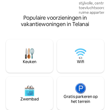
ambient lighting. The property is also
stijlvolle, centraa
well-suited for podcasts and small-scale
toevluchtsoord me
video recordings, providing a quiet and
ruime appartement
visually pleasing backdrop.
Populaire voorzieningen in
gezinnen of profes
Toplocatie: op sle
vakantiewoningen in Telanai
rijden van de Jame
moskee, de Gado
belangrijkste win
accommodatie: 3 
slaapkamers (waa
badkamer), een vo
keuken en een ge
met snelle wifi.
Keuken
Wifi
Gratis parkeren op
Zwembad
het terrein