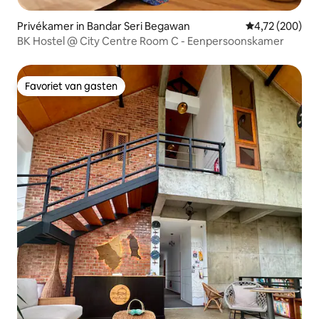
Privékamer in Bandar Seri Begawan
Gemiddelde beo
4,72 (200)
BK Hostel @ City Centre Room C - Eenpersoonskamer
Favoriet van gasten
Favoriet van gasten