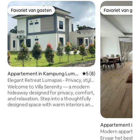
Favoriet van gasten
Favoriet van gas
Favoriet van gasten
Favoriet van gas
Appartement in Kampung Luma
Gemiddelde beoordeling va
5 (8)
pas
Elegant Retreat Lumapas - Privacy, stijl
en comfort
Welcome to Villa Serenity — a modern
hideaway designed for privacy, comfort,
and relaxation. Step into a thoughtfully
designed space with warm interiors and
a calming atmosphere, perfect for
unwinding or simply enjoying a quiet
retreat. Outdoors, the spacious patio
Appartement in Ba
offers an inviting setting for morning
egawan
Modern appartem
coffee or a relaxing evening under soft
slaapkamers in he
Ervaar het beste v