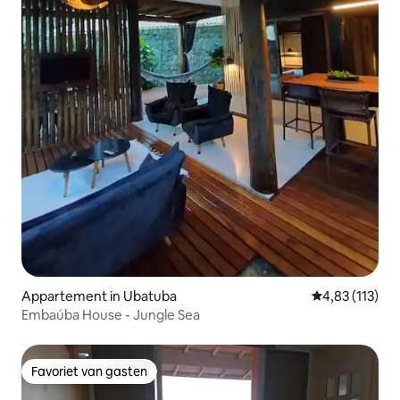
Appartement in Ubatuba
Gemiddelde be
4,83 (113)
Embaúba House - Jungle Sea
Favoriet van gasten
Favoriet van gasten