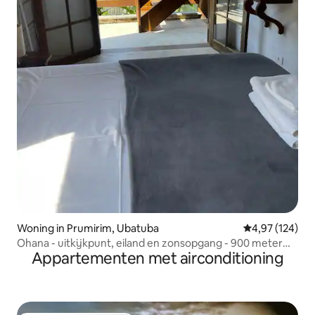
Woning in Prumirim, Ubatuba
Gemiddelde beo
4,97 (124)
Ohana - uitkijkpunt, eiland en zonsopgang - 900 meter
Appartementen met airconditioning
van het strand