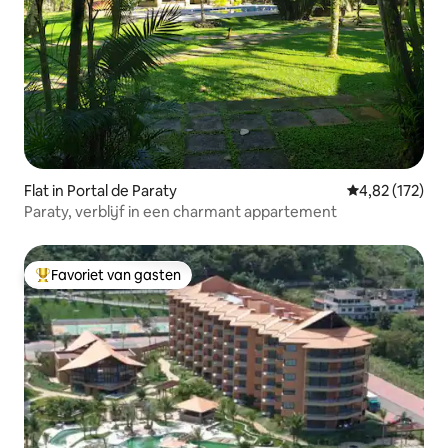
Flat in Portal de Paraty
Gemiddelde beo
4,82 (172)
Paraty, verblijf in een charmant appartement
Favoriet van gasten
Topfavoriet van gasten