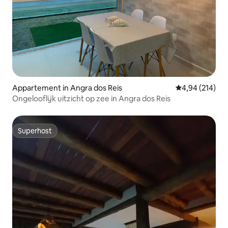
Appartement in Angra dos Reis
Gemiddelde beo
4,94 (214)
Ongelooflijk uitzicht op zee in Angra dos Reis
Superhost
Superhost