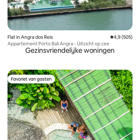
Flat in Angra dos Reis
Gemiddelde be
4,9 (505)
Appartement Porto Bali Angra - Uitzicht op zee
Gezinsvriendelijke woningen
Favoriet van gasten
Favoriet van gasten