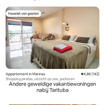
Favoriet van gasten
Favoriet van gasten
Appartement in Marinas
Gemiddelde beo
4,86 (142)
Shopping piratas, uitzicht op zee, parkeren
Andere geweldige vakantiewoningen
nabij Tarituba