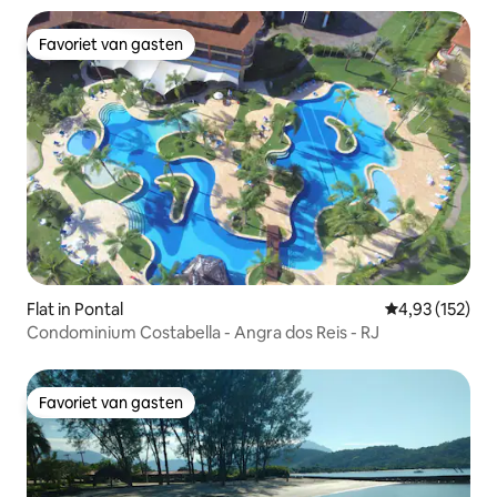
Favoriet van gasten
Favoriet van gasten
Flat in Pontal
Gemiddelde beo
4,93 (152)
Condominium Costabella - Angra dos Reis - RJ
Favoriet van gasten
Favoriet van gasten