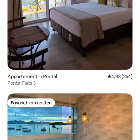
Appartement in Pontal
Gemiddelde beo
4,93 (254)
Pontal Flats 3
Favoriet van gasten
Favoriet van gasten