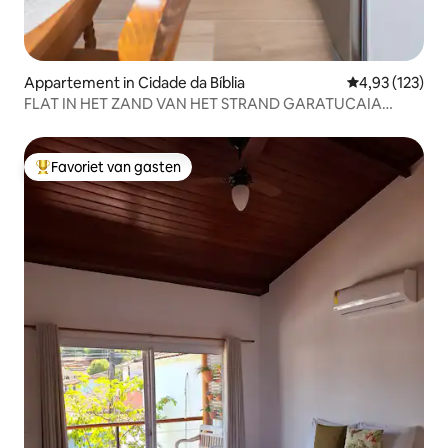
Appartement in Cidade da Bíblia
Gemiddelde beo
4,93 (123)
FLAT IN HET ZAND VAN HET STRAND GARATUCAIA
ANGRA DOS REIS
Favoriet van gasten
Topfavoriet van gasten