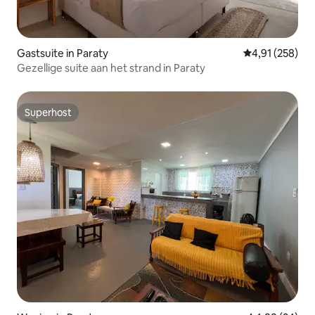
Gastsuite in Paraty
Gemiddelde beo
4,91 (258)
Gezellige suite aan het strand in Paraty
Superhost
Superhost