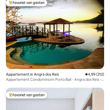
Favoriet van gasten
Topfavoriet van gasten
Appartement in Angra dos Reis
Gemiddelde beo
4,99 (312)
Appartement Condominium Porto Bali - Angra dos Reis -
RJ
Favoriet van gasten
Topfavoriet van gasten