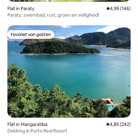
Flat in Paraty
Gemiddelde beo
4,95 (146)
Paraty: zwembad, rust, groen en veiligheid!
Favoriet van gasten
Favoriet van gasten
Flat in Mangaratiba
Gemiddelde beo
4,85 (242)
Dekking in Porto Real Resort