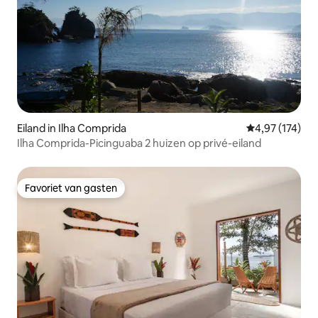
Eiland in Ilha Comprida
Gemiddelde beo
4,97 (174)
Ilha Comprida-Picinguaba 2 huizen op privé-eiland
Favoriet van gasten
Favoriet van gasten