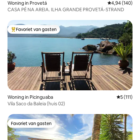
Woning in Provetá
Gemiddelde beo
4,94 (140)
CASA PÉ NA AREIA. ILHA GRANDE PROVETÁ-STRAND
Favoriet van gasten
Topfavoriet van gasten
Woning in Picinguaba
Gemiddelde
5 (111)
Vila Saco da Baleia (huis 02)
Favoriet van gasten
Favoriet van gasten