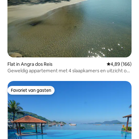
Flat in Angra dos Reis
Gemiddelde beo
4,89 (166)
Geweldig appartement met 4 slaapkamers en uitzicht op
zee
Favoriet van gasten
Favoriet van gasten