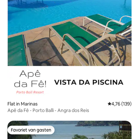
Flat in Marinas
Gemiddelde beo
4,76 (139)
Apê da Fê - Porto Balli - Angra dos Reis
Favoriet van gasten
Favoriet van gasten