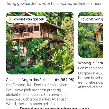
hoog gewaardeerd voor hun locatie, netheid en meer.
Favoriet van gasten
Favoriet van gas
Topfavoriet van gasten
Favoriet van gas
Woning in Paraty
Een meeslepend bo
Rizoma
Dit gloednieuwe h
bomen in het eco-
Chalet in Angra dos Reis
Gemiddelde beoordeling van 4,9
4,98 (198)
een omheind pand
Ilha Grande, RJ - Exclusief chalet/aan
afstand van het h
zee!
Exclusieve plek met een prachtig
de stad. De acco
uitzicht op de oceaan. Een privé- en
jungle fitnessruim
knus toevluchtsoord in het Atlantisch
extra), privépaden
Woud, met een onvergetelijke
privéwatervallen.
zonsondergang en kristalhelder water