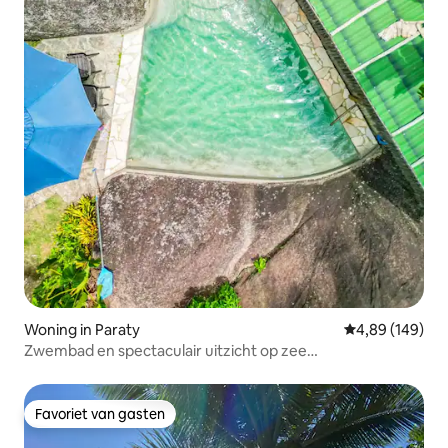
Woning in Paraty
Gemiddelde beo
4,89 (149)
Zwembad en spectaculair uitzicht op zee
casasparatynature
Favoriet van gasten
Favoriet van gasten