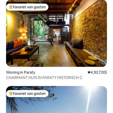
Favoriet van gasten
Topfavoriet van gasten
Woning in Paraty
Gemiddelde beo
4,92 (133)
CHARMANT HUIS IN PARATY HISTORISCH C
Favoriet van gasten
Topfavoriet van gasten