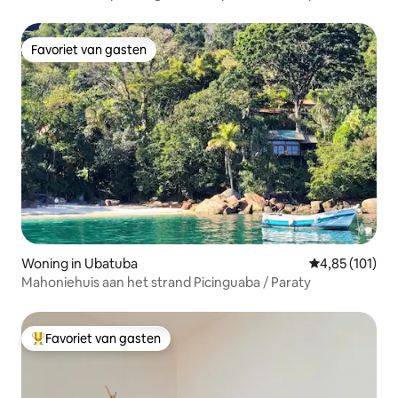
Favoriet van gasten
Favoriet van gasten
Woning in Ubatuba
Gemiddelde beo
4,85 (101)
Mahoniehuis aan het strand Picinguaba / Paraty
Favoriet van gasten
Topfavoriet van gasten