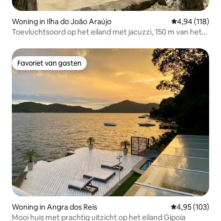
Woning in Ilha do João Araújo
Gemiddelde beo
4,94 (118)
Toevluchtsoord op het eiland met jacuzzi, 150 m van het
strand van Paraty
Favoriet van gasten
Favoriet van gasten
Woning in Angra dos Reis
Gemiddelde beo
4,95 (103)
Mooi huis met prachtig uitzicht op het eiland Gipoía