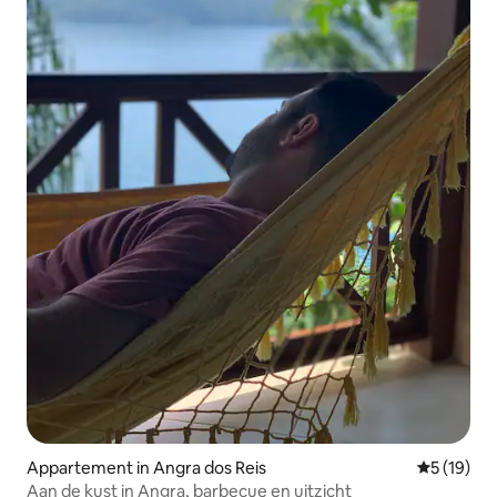
Appartement in Angra dos Reis
Gemiddelde
5 (19)
Aan de kust in Angra, barbecue en uitzicht