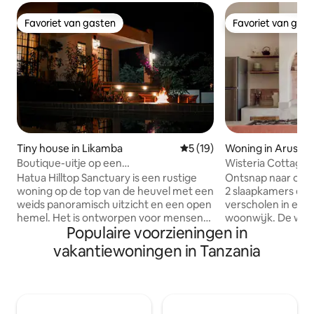
Favoriet van gasten
Favoriet van gas
Favoriet van gasten
Favoriet van gas
Tiny house in Likamba
Gemiddelde beoordeling van
5 (19)
Woning in Arusha
Boutique-uitje op een
Wisteria Cottage
heuveltop|Privézwembad en uitzicht
Hatua Hilltop Sanctuary is een rustige
Ontsnap naar ons 
woning op de top van de heuvel met een
2 slaapkamers en 
weids panoramisch uitzicht en een open
verscholen in een 
hemel. Het is ontworpen voor mensen
woonwijk. De woni
Populaire voorzieningen in
die aan de drukte willen ontsnappen en
licht en beschikt 
even tot zichzelf willen komen, en
veranda met uitzi
vakantiewoningen in Tanzania
daarom ideaal voor thuiswerkers,
privétuin vol kleu
soloreizigers, koppels die op zoek zijn
voor een kopje kof
naar een echte retraite of safarigasten
om 's avonds tot 
die willen uitrusten en nieuwe energie
vind je comfortabe
willen opdoen voordat ze naar huis
slaapkamers en ba