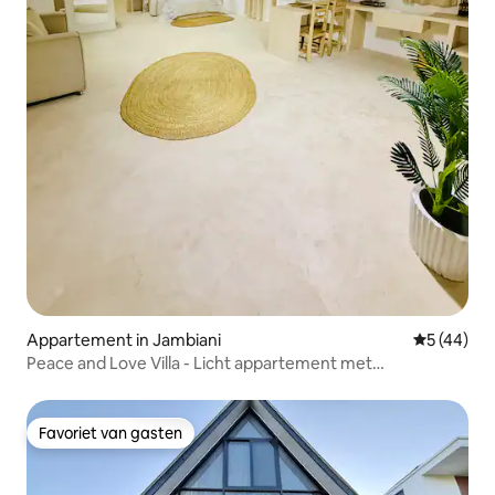
Appartement in Jambiani
Gemiddelde
5 (44)
Peace and Love Villa - Licht appartement met
airconditioning
Favoriet van gasten
Favoriet van gasten