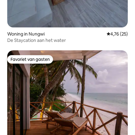
Woning in Nungwi
Gemiddelde be
4,76 (25)
De Staycation aan het water
Favoriet van gasten
Favoriet van gasten