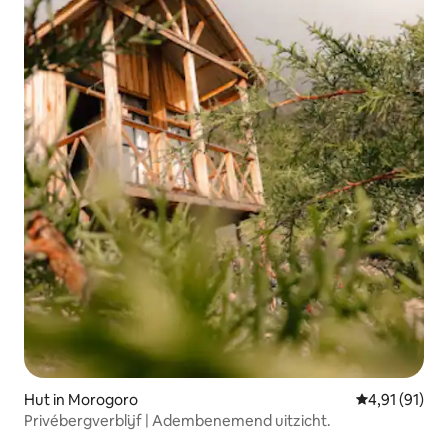
Hut in Morogoro
Gemiddelde b
4,91 (91)
Privébergverblijf | Adembenemend uitzicht.