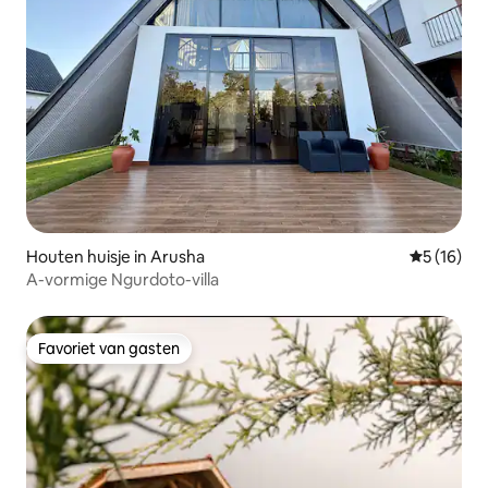
Houten huisje in Arusha
Gemiddelde
5 (16)
A-vormige Ngurdoto-villa
Favoriet van gasten
Favoriet van gasten