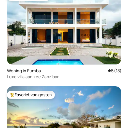
Woning in Fumba
Gemiddeld
5 (13)
Luxe villa aan zee Zanzibar
Favoriet van gasten
Topfavoriet van gasten