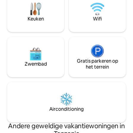
vliegen. Wakker worden met
buiten een oase v
vogelgezang, werken met uitzicht,
omgeven door groe
zwemmen in de zon, genieten van
koppels, families 
Keuken
Wifi
maaltijden buiten en de dag afsluiten bij
zijn naar een rust
de vuurplaats. Als jullie op zoek zijn naar
vleugje charme.
rust na het avontuur, zullen jullie je hier
thuis voelen.
Gratis parkeren op
Zwembad
het terrein
Airconditioning
Andere geweldige vakantiewoningen in