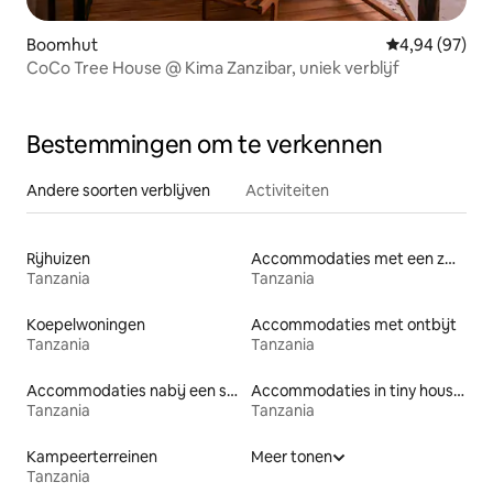
Boomhut
Gemiddelde be
4,94 (97)
CoCo Tree House @ Kima Zanzibar, uniek verblijf
Bestemmingen om te verkennen
Andere soorten verblijven
Activiteiten
Rijhuizen
Accommodaties met een zwembad
Tanzania
Tanzania
Koepelwoningen
Accommodaties met ontbijt
Tanzania
Tanzania
Accommodaties nabij een strand
Accommodaties in tiny houses
Tanzania
Tanzania
Kampeerterreinen
Meer tonen
Tanzania