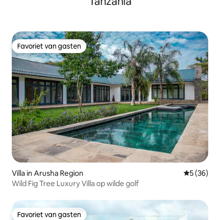
Tanzania
Favoriet van gasten
Favoriet van gasten
Villa in Arusha Region
Gemiddelde
5 (36)
Wild Fig Tree Luxury Villa op wilde golf
Favoriet van gasten
Favoriet van gasten