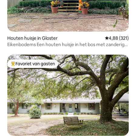
Houten huisje in Gloster
Gemiddelde beo
4,88 (321)
Eikenbodems Een houten huisje in het bos met zanderige
kreken
Favoriet van gasten
Topfavoriet van gasten