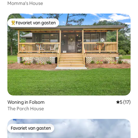
Momma's House
Favoriet van gasten
Topfavoriet van gasten
Woning in Folsom
Gemiddeld
5 (17)
The Porch House
Favoriet van gasten
Favoriet van gasten