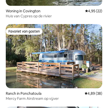
Woning in Covington
Gemiddelde be
4,95 (22)
Huis van Cypres op de rivier
Favoriet van gasten
Favoriet van gasten
Ranch in Ponchatoula
Gemiddelde be
4,89 (38)
Mercy Farm Airstream op vijver