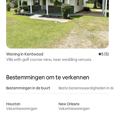
Woning in Kentwood
Gemiddeld
5 (5)
Villa with golf course view, near wedding venues.
Bestemmingen om te verkennen
Bestemmingen in de buurt
Beste bezienswaardigheden in de
Houston
New Orleans
Vakantiewoningen
Vakantiewoningen