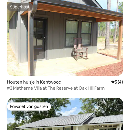
Superhost
Superhost
Houten huisje in Kentwood
Gemiddeld
5 (4)
#3 Matherne Villa at The Reserve at Oak Hill Farm
Favoriet van gasten
Favoriet van gasten