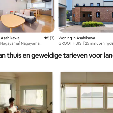
eling van 5 op 5, 8 recensies
n Asahikawa
Gemiddelde beoordeling van 5 op 5, 7 r
5 (7)
Woning in Asahikawa
 Nagayama] Nagayama,
GROOT HUIS【25 minuten rijde
 | Vrijstaande woning |
Asahiyama Zoo / 200㎡】
t 10 personen | 25 minuten met
n thuis en geweldige tarieven voor lan
aar de dierentuin van
a