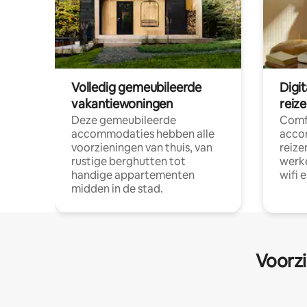
Volledig gemeubileerde
Digi
vakantiewoningen
reiz
Deze gemeubileerde
Comf
accommodaties hebben alle
acco
voorzieningen van thuis, van
reize
rustige berghutten tot
werke
handige appartementen
wifi 
midden in de stad.
Voorzi