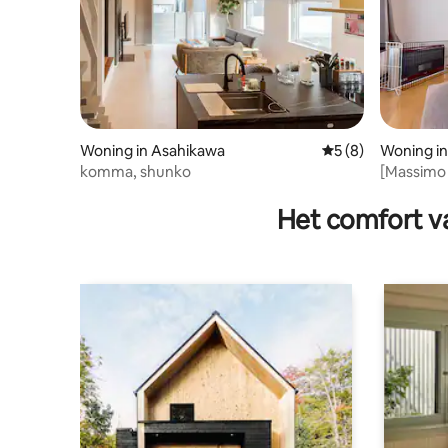
Woning in Asahikawa
Gemiddelde beoord
5 (8)
Woning i
komma, shunko
[Massimo
Asahikawa
Capacitei
Het comfort va
de auto n
Asahiyam