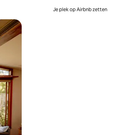
Je plek op Airbnb zetten
en of swipen.