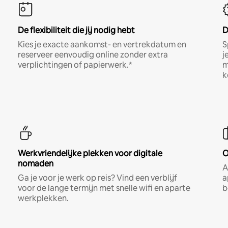
De flexibiliteit die jij nodig hebt
D
Kies je exacte aankomst- en vertrekdatum en
S
reserveer eenvoudig online zonder extra
j
verplichtingen of papierwerk.*
m
k
Werkvriendelijke plekken voor digitale
O
nomaden
A
Ga je voor je werk op reis? Vind een verblijf
a
voor de lange termijn met snelle wifi en aparte
b
werkplekken.