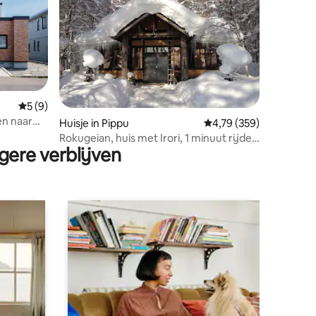
ecensies
Gemiddelde beoordeling van 5 op 5, 9 recensies
5 (9)
n naar
Huisje in Pippu
Gemiddelde beoordeling
4,79 (359)
Rokugeian, huis met Irori, 1 minuut rijden
gere verblijven
naar Bibu Ski Area (1 groep per dag)