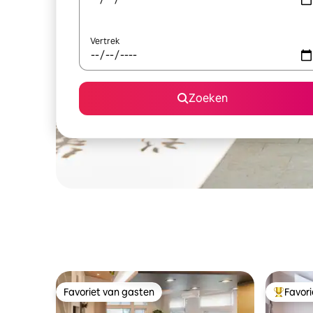
Vertrek
Zoeken
Favoriet van gasten
Favor
Favoriet van gasten
Topfavor