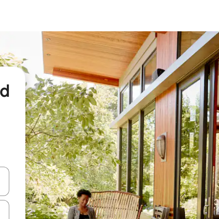
nd
een keuze met je de pijltjestoetsen omhoog en omlaag, óf door te tikk