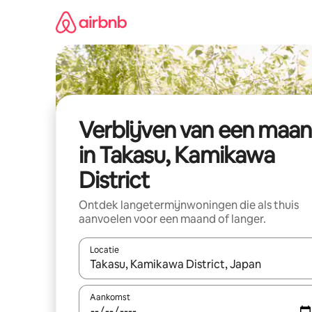
Ga
direct
naar
inhoud
Verblijven van een maa
in Takasu, Kamikawa
District
Ontdek langetermijnwoningen die als thuis
aanvoelen voor een maand of langer.
Locatie
Wanneer er resultaten beschikbaar zijn, maak je 
Aankomst