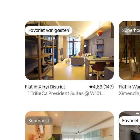
Taipei Je bent van harte welkom om hier
je unieke reis te beginnen:) .
Favoriet van gasten
Superho
Favoriet van gasten
Superho
Flat in Xinyi District
Gemiddelde beoordeling
4,89 (147)
Flat in Wa
『 TriBeCa President Suites @ W101
Ximending
Residentie 』
ruimteve
Superhost
Favoriet
Superhost
Favoriet