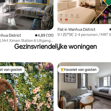
 van 4,85 op 5, 134 recensies
Flat in Wanhua District
G
9.1 西門町 2-4 personen / MRT 
nhua District
Gemiddelde beoordeling van 4,89 op 5, 131 r
4,89 (131)
minuten Gratis bagageopslag
Mrt Ximen Station 6 Uitgang
Gezinsvriendelijke woningen
 voor twee personen
iet van gasten
Favoriet van gasten
iet van gasten
Topfavoriet van gasten