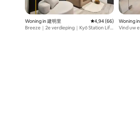
Woning in 建明里
Gemiddelde beoordelin
4,94 (66)
Woning 
Breeze｜2e verdieping｜Kyō Station Life
Vind uw e
｜Wandelen in Akamine Street｜MRT
leven in T
Beimen｜Dicht bij Taipei Station｜Eten
Ximending
en winkelen｜Luchthaven MRT
Market