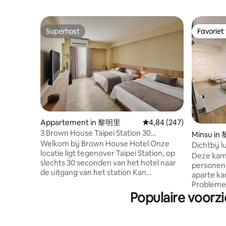
Superhost
Favoriet
Superhost
Favoriet
Appartement in 黎明里
Gemiddelde beoordeling
4,84 (247)
3 Brown House Taipei Station 30
Minsu i
seconden Taipei 4 personen kamer
Welkom bij Brown House Hotel Onze
Dichtbij l
Taipei hoofdstation
locatie ligt tegenover Taipei Station, op
Lift 3 ~ 
Deze kame
slechts 30 seconden van het hotel naar
opslagser
personen E
de uitgang van het station Kan
aparte ka
luchthaven/Express/Trein/HSR/Bus
Problemen
nemen Dit is de meest kern van Taipei,
Populaire voorzi
huis is sc
de meest handige plek voor vervoer ---
netjes, wa
Liftgebouw met 24-uurs conciërge,
beste is 
regelmatig door brandcontroles, zorg
seconden 