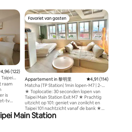
Appartem
Favoriet van gasten
Favorie
Favoriet van gasten
Favorie
【Retro T
stadscen
「Hart va
accommod
van uitga
van Taipei. ✨Stap in ons retrohuis 
terug in 
vintage 
comfort.
decor ge
emiddelde beoordeling van 4,96 op 5, 122 recensies
4,96 (122)
in Taipei:
 Taipei
ecensies
karakter. Dit gebied,✨ gelegen in he
Appartement in 黎明里
Gemiddelde beoordelin
4,91 (114)
t raam
hart van 
Matcha |TP Station| 1min lopen-M7 | 2-
n
levendig
6pp | 101view
★ Toplocatie: 30 seconden lopen van
r is
levendige
Taipei Main Station Exit M7 ★ Prachtig
net-tv
streetfoo
uitzicht op 101: geniet van zonlicht en
),
het dagel
Taipei 101 nachtzicht vanaf de bank ★
netron,
ipei Main Station
Premiumvoorzieningen: 100" projector,
aardroger,
comfortabele bank, wasmachine-
chegel,
drogercombinatie ⚠️ Stiltetijden na
 en
22.00 uur — houd het geluid laag om de