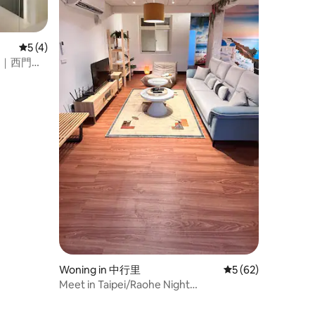
ecensies
Gemiddelde beoordeling van 5 op 5, 4 recensies
5 (4)
1｜西門町
Woning in 中行里
Gemiddelde beoorde
5 (62)
Meet in Taipei/Raohe Night
Market/Taipei 101/Metrostation
MRT5min/Parkeergelegenheid