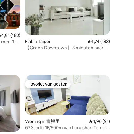
emiddelde beoordeling van 4,91 op 5, 162 recensies
4,91 (162)
Flat in Taipei
Gemiddelde beoordelin
4,74 (183)
Ximen 3
ecensies
【Green Downtown】 3 minuten naar
mrt Zhongshan 捷運中山站
Favoriet van gasten
Favoriet van gasten
Woning in 富福里
Gemiddelde beoordelin
4,96 (91)
67 Studio 1F/500m van Longshan Temple
mrt/Near Ximending/3 minuten van