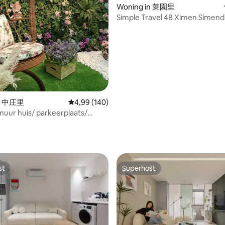
Woning in 菜園里
Simple Travel 4B Ximen Simend
min
in 中庄里
Gemiddelde beoordeling van 4,99 op 5, 140 r
4,99 (140)
uur huis/ parkeerplaats/
etro6min
 van 4,77 op 5, 114 recensies
st
Superhost
st
Superhost