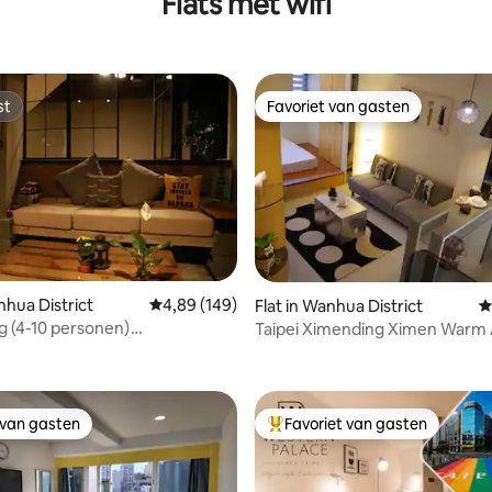
Flats met wifi
st
Favoriet van gasten
st
Favoriet van gasten
 van 4,89 op 5, 147 recensies
nhua District
Gemiddelde beoordeling van 4,89 op 5, 149 r
4,89 (149)
Flat in Wanhua District
G
 (4-10 personen)
Taipei Ximending Ximen Warm
rhuur/fotografie/reclame/bruiloft/buitenopnames/catalogus/e
gebouw met eigen ingang, balkon
wasmachine (2 slaapkamers) 
Station 3 minuten
 van gasten
Favoriet van gasten
 van gasten
Topfavoriet van gasten