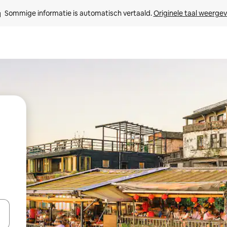
Sommige informatie is automatisch vertaald. 
Originele taal weerge
een keuze met je de pijltjestoetsen omhoog en omlaag, óf door te tikk