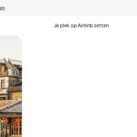
ven
Je plek op Airbnb zetten
en of swipen.