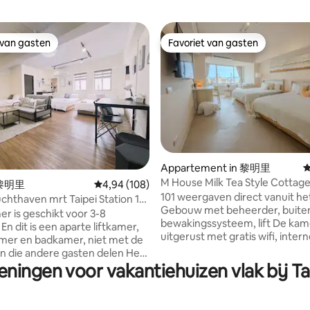
 van gasten
Favoriet van gasten
 van gasten
Favoriet van gasten
 van 4,84 op 5, 247 recensies
Appartement in 黎明里
G
M House Milk Tea Style Cottage
n 黎明里
Gemiddelde beoordeling van 4,94 op 5, 108 r
4,94 (108)
Station 101 View 4-6pax
101 weergaven direct vanuit he
uchthaven mrt Taipei Station 10
Gebouw met beheerder, buite
8 personen. Bagage
r is geschikt voor 3-8
bewakingssysteem, lift De kame
vice Gratis WiFi
n dit is een aparte liftkamer,
uitgerust met gratis wifi, inter
mer en badkamer, niet met de
(ingebouwde Youtube & Netflix
 die andere gasten delen Het
koelkast, airconditioning, mag
eningen voor vakantiehuizen vlak bij Ta
hoon, comfortabel, licht en
wasmachine, tv, waterkoker, h
ardoor u zich thuis voelt Het
badhanddoeken, shampoo, dou
dat het op minder dan 5
en er zijn heerlijke restaurants
lopen van de Z8-uitgang van