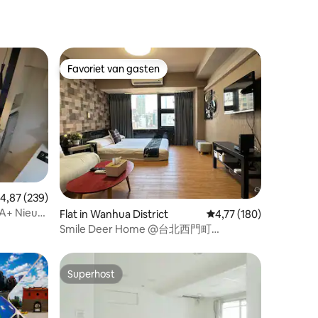
Favoriet van gasten
Favoriet van gasten
ecensies
emiddelde beoordeling van 4,87 op 5, 239 recensies
4,87 (239)
 A+ Nieuw
Flat in Wanhua District
Gemiddelde beoordelin
4,77 (180)
venementen
, lift,
Smile Deer Home @台北西門町
MRT Ximen
Ximending(2-3人)
Superhost
Superhost