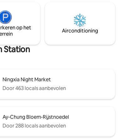
 wat erg
buren te respecteren. Boek alleen als je
deze regel kunt volgen. Bedden: 2
ht Market
tweepersoonsbedden, kan 1 slaapbank
 5
toevoegen Wandelen: 5 minuten naar
all 10
arkeren op het
Taipei Main / 10 minuten naar Airport
Airconditioning
5
errein
MRT MRT: 1 halte naar Ximen &
5 Minuten
Zhongshan, 3 haltes naar Dongmen &
East District
n Station
Ningxia Night Market
Door 463 locals aanbevolen
Ay-Chung Bloem-Rijstnoedel
Door 288 locals aanbevolen