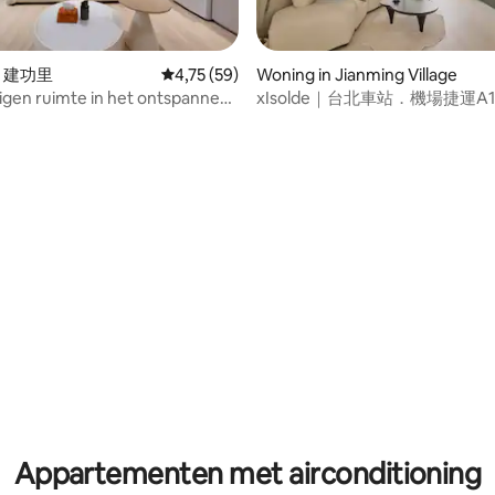
g van 4,94 op 5, 66 recensies
in 建功里
Gemiddelde beoordeling van 4,75 op 5, 59 r
4,75 (59)
Woning in Jianming Village
igen ruimte in het ontspannen
xIsolde｜台北車站．機場捷運A
aipei, 2 slaapkamers ~ dicht bij
商圈．大稻埕碼頭｜10人入住
, Yongle-markt, Ningxia Night
Appartementen met airconditioning