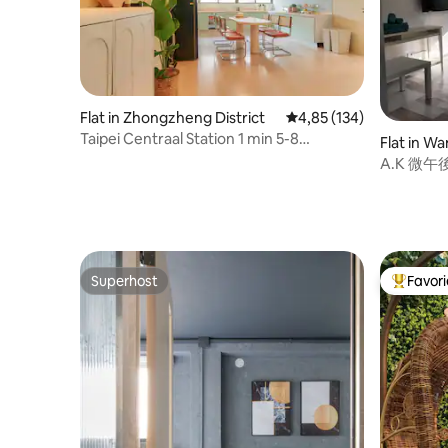
Flat in Zhongzheng District
Gemiddelde beoordeling
4,85 (134)
Taipei Centraal Station 1 min 5-8
Flat in Wa
personen drie slaapkamers twee
A.K 微午後.
badkamers/directe toegang tot Ximen,
5. Kamer
Shilin Night Market, Freshwater
Superhost
Favor
Superhost
Topfavor