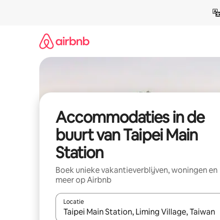
Ga
direct
naar
inhoud
Accommodaties in de
buurt van Taipei Main
Station
Boek unieke vakantieverblijven, woningen en
meer op Airbnb
Locatie
Wanneer er resultaten beschikbaar zijn, maak je 