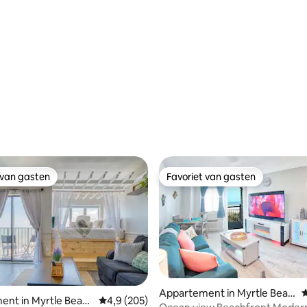
Uitzicht!
 van gasten
Favoriet van gasten
 van gasten
Favoriet van gasten
Appartement in Myrtle Beac
G
nt in Myrtle Beac
Gemiddelde beoordeling van 4,9 op 5, 205 r
4,9 (205)
h