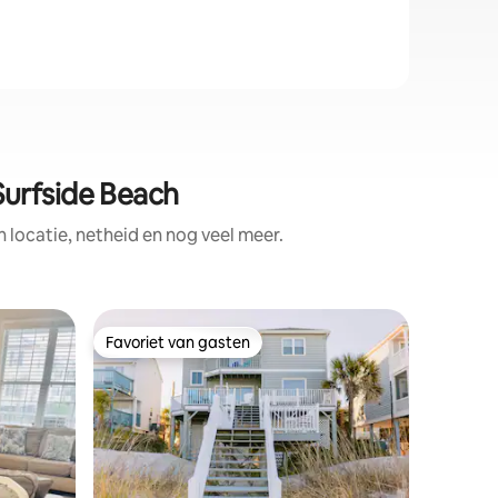
urfside Beach
locatie, netheid en nog veel meer.
Flat in S
Favoriet van gasten
Favor
Favoriet van gasten
Topfavo
Wind gev
Welkom b
balkon en
uitzicht.
zoute luc
een drank
genieten