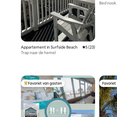
h
Bed nook 
Appartement in Surfside Beach
Gemiddelde beoorde
5 (23)
Trap naar de hemel
Favoriet van gasten
Favoriet
Topfavoriet van gasten
Favoriet