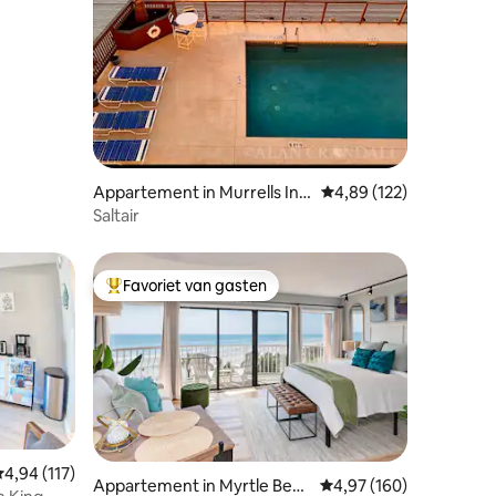
Appartement in Murrells Inle
Gemiddelde beoordeling
4,89 (122)
t
Saltair
Favoriet van gasten
Topfavoriet van gasten
emiddelde beoordeling van 4,94 op 5, 117 recensies
4,94 (117)
ecensies
Appartement in Myrtle Beac
Gemiddelde beoordeling
4,97 (160)