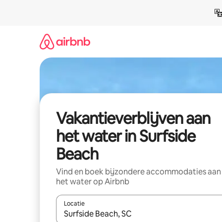
Ga
direct
naar
inhoud
Vakantieverblijven aan
het water in Surfside
Beach
Vind en boek bijzondere accommodaties aan
het water op Airbnb
Locatie
Wanneer er resultaten beschikbaar zijn, maak je 