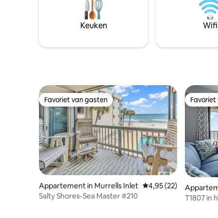
Keuken
Wifi
Favoriet van gasten
Favoriet
Favoriet van gasten
Favoriet
Appartement in Murrells Inlet
Gemiddelde beoordelin
4,95 (22)
Apparteme
Salty Shores-Sea Master #210
ch
T1807 in 