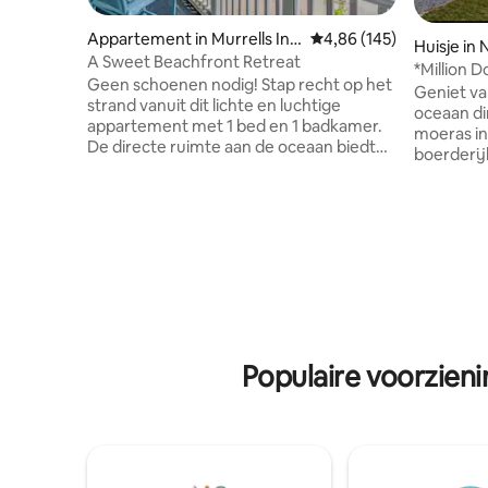
Appartement in Murrells Inl
Gemiddelde beoordeling
4,86 (145)
Huisje in
et
A Sweet Beachfront Retreat
*Million D
Geen schoenen nodig! Stap recht op het
Vuurplaat
Geniet va
strand vanuit dit lichte en luchtige
oceaan di
appartement met 1 bed en 1 badkamer.
moeras in
De directe ruimte aan de oceaan biedt
boerderij
comfortabel plaats aan vier personen en
South Caro
ligt op de perfecte locatie op slechts 1/4
favoriete
mijl van Garden City Pier. Dit populaire,
terwijl j
maar rustige gebouw biedt een rustig en
Atlantisc
sereen uitje voor gezinnen, anderen of
rust en se
vrienden. Geniet van gratis parkeren,
de zilverr
een complete keuken en
luister n
strandbenodigdheden waar je
terwijl he
achterover kunt leunen en ontspannen.
golven va
De locatie ligt weg van de drukte, maar
Veelvoor
Populaire voorzien
toch dichtbij genoeg om te genieten van
Bald Eagle
alles wat het grote strand te bieden
Hummingb
heeft.