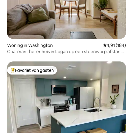
Woning in Washington
Gemiddelde beo
4,91 (184)
Charmant herenhuis in Logan op een steenworp afstand
van 14th Street
Favoriet van gasten
Topfavoriet van gasten