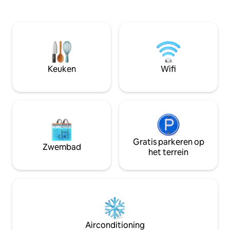
renovaties bieden uiterste luxe,
plafonds, vooraan
onderscheidende architectuur met
te zitten en te ge
echte gastvrijheid en echt gevoel voor
voorbijgangers en
geschiedenis en charme. 2 Masters
patio voor jouw gebr
Suites 4K 65 inch tv 's met streaming Hi-
parkeerplaats is b
Speed Internet Dedicated Workspace
huis en betaald do
24-uurs self check-in
gebruiken. Een bureau bevindt zich in de
Keuken
Wifi
Wasmachine/droger Gratis parkeren op
voorste slaapkame
aanvraag
Geweldige koffieba
Gratis parkeren op
Zwembad
het terrein
Airconditioning