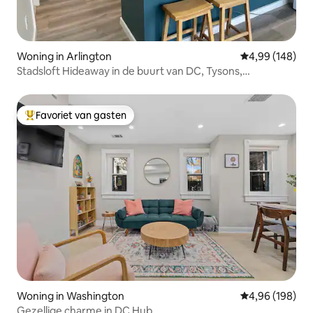
Woning in Arlington
Gemiddelde beo
4,99 (148)
Stadsloft Hideaway in de buurt van DC, Tysons,
Georgetown
Favoriet van gasten
Topfavoriet van gasten
Woning in Washington
Gemiddelde beo
4,96 (198)
Gezellige charme in DC Hub