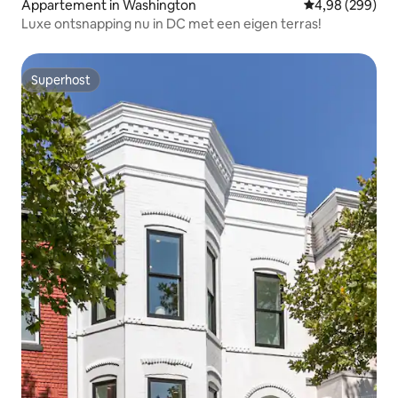
Appartement in Washington
Gemiddelde beo
4,98 (299)
Luxe ontsnapping nu in DC met een eigen terras!
Superhost
Superhost