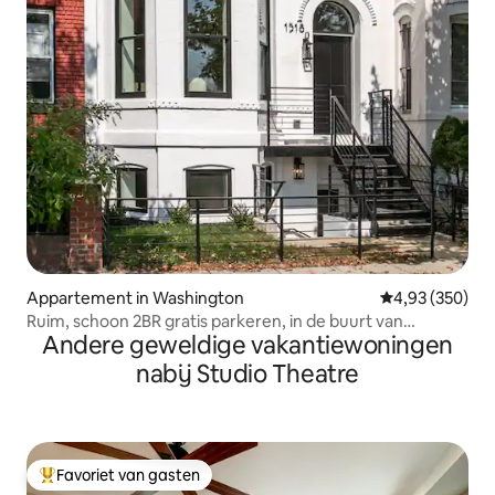
Appartement in Washington
Gemiddelde beo
4,93 (350)
Ruim, schoon 2BR gratis parkeren, in de buurt van
Andere geweldige vakantiewoningen
attracties
nabij Studio Theatre
Favoriet van gasten
Topfavoriet van gasten