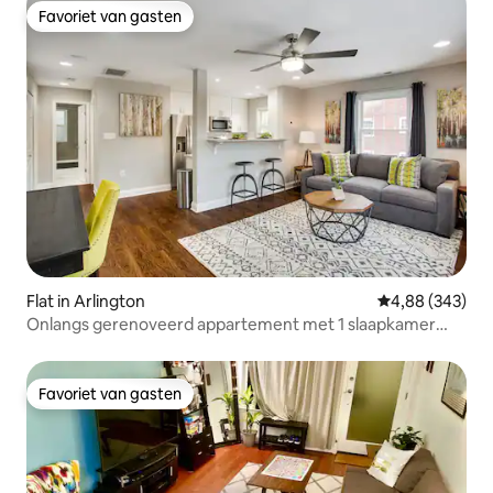
Favoriet van gasten
Favoriet van gasten
Flat in Arlington
Gemiddelde beo
4,88 (343)
Onlangs gerenoveerd appartement met 1 slaapkamer
voor 4 personen - Eenheid 4
Favoriet van gasten
Favoriet van gasten