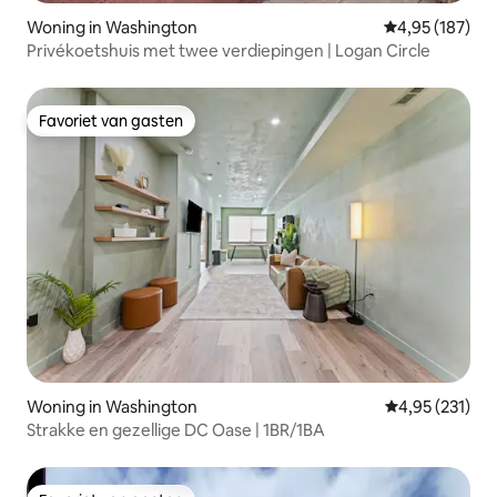
Woning in Washington
Gemiddelde beo
4,95 (187)
Privékoetshuis met twee verdiepingen | Logan Circle
Favoriet van gasten
Favoriet van gasten
Woning in Washington
Gemiddelde beo
4,95 (231)
Strakke en gezellige DC Oase | 1BR/1BA