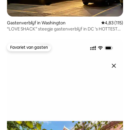
Gastenverblijf in Washington
Gemiddelde be
4,83 (115)
“LOVE SHACK” steegje gastenverblijf in DC 's HOTTEST
AREA
Favoriet van gasten
Favoriet van gasten