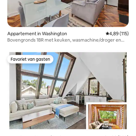
Appartement in Washington
Gemiddelde beo
4,89 (115)
Bovengronds 1BR met keuken, wasmachine/droger en
airconditioning!
Favoriet van gasten
Favoriet van gasten