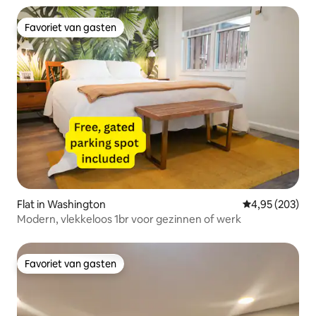
Favoriet van gasten
Favoriet van gasten
Flat in Washington
Gemiddelde beo
4,95 (203)
Modern, vlekkeloos 1br voor gezinnen of werk
Favoriet van gasten
Favoriet van gasten