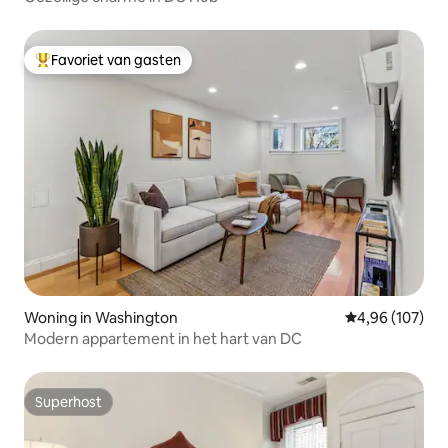
Favoriet van gasten
Topfavoriet van gasten
Woning in Washington
Gemiddelde beo
4,96 (107)
Modern appartement in het hart van DC
Superhost
Superhost