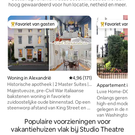
hoog gewaardeerd voor hun locatie, netheid en meer.
Favoriet van gasten
Favoriet van g
Topfavoriet van gasten
Topfavoriet van 
Woning in Alexandrië
Gemiddelde beoordeling van 4,9
4,96 (171)
Historische apotheek | 2 Master Suites |
Appartement in W
Old Town
Majestueuze, pre-Civil War Italiaanse
n
Luxe Home-DC's b
bakstenen woning in favoriete
parkeren
Onlangs gerenove
zuidoostelijke oude binnenstad. Op een
high-end modern 
steenworp afstand van King Street en 2
gelegen in de mee
blokken naar de waterkant, locatie is
van Washington. Op loopafstand van
onverslaanbaar! Deze woning met drie
Populaire voorzieningen voor
veel geweldige re
verdiepingen, opgericht in de jaren 1800,
nachtleven en 1 bl
vakantiehuizen vlak bij Studio Theatre
diende als voormalig apotheek. Nieuwe
maar toch rustig. Veel zonlicht, hoge