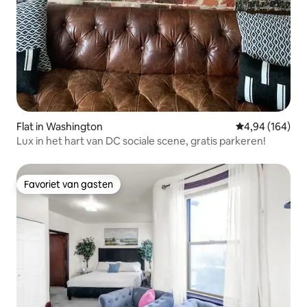
Flat in Washington
Gemiddelde beo
4,94 (164)
Lux in het hart van DC sociale scene, gratis parkeren!
Favoriet van gasten
Favoriet van gasten