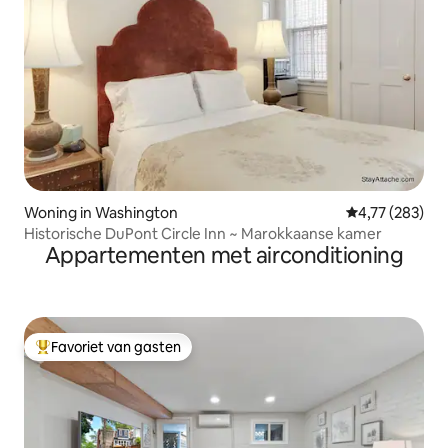
Woning in Washington
Gemiddelde beo
4,77 (283)
Historische DuPont Circle Inn ~ Marokkaanse kamer
Appartementen met airconditioning
Favoriet van gasten
Topfavoriet van gasten