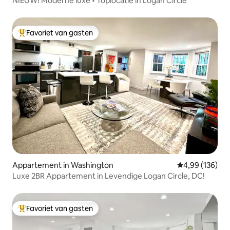
NIEUW! Moderne luxe • Toplocatie in Logan Circle
Favoriet van gasten
Topfavoriet van gasten
Appartement in Washington
Gemiddelde beo
4,99 (136)
Luxe 2BR Appartement in Levendige Logan Circle, DC!
Favoriet van gasten
Topfavoriet van gasten