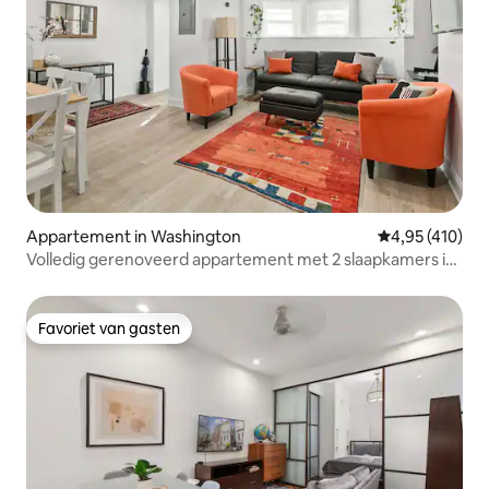
Appartement in Washington
Gemiddelde beo
4,95 (410)
Volledig gerenoveerd appartement met 2 slaapkamers in
Logan Circle
Favoriet van gasten
Favoriet van gasten