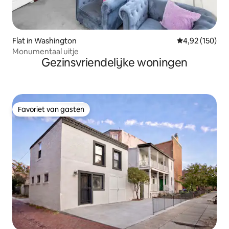
Flat in Washington
Gemiddelde beo
4,92 (150)
Monumentaal uitje
Gezinsvriendelijke woningen
Favoriet van gasten
Favoriet van gasten