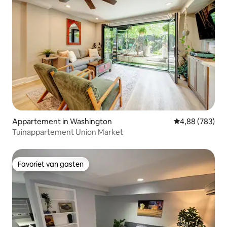
Appartement in Washington
Gemiddelde beo
4,88 (783)
Tuinappartement Union Market
Favoriet van gasten
Favoriet van gasten