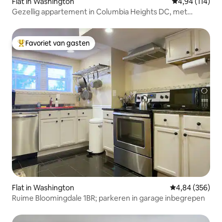
Flat in Washington
Gemiddelde beo
4,94 (114)
Gezellig appartement in Columbia Heights DC, met
parkeergelegenheid!
Favoriet van gasten
Topfavoriet van gasten
Flat in Washington
Gemiddelde beo
4,84 (356)
Ruime Bloomingdale 1BR; parkeren in garage inbegrepen