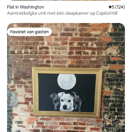
Flat in Washington
Gemiddelde 
5 (124)
Aantrekkelijke unit met één slaapkamer op Capitol Hill
Favoriet van gasten
Favoriet van gasten