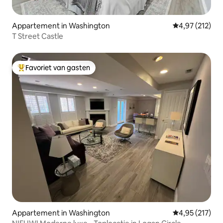
Appartement in Washington
Gemiddelde beo
4,97 (212)
T Street Castle
Favoriet van gasten
Topfavoriet van gasten
Appartement in Washington
Gemiddelde beo
4,95 (217)