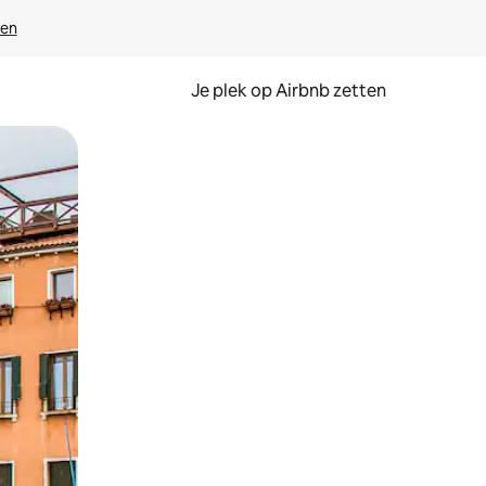
ven
Je plek op Airbnb zetten
en of swipen.