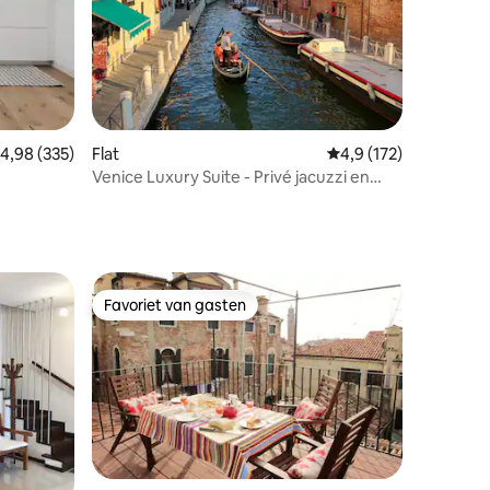
ecensies
emiddelde beoordeling van 4,98 op 5, 335 recensies
4,98 (335)
Flat
Gemiddelde beoordeli
4,9 (172)
Venice Luxury Suite - Privé jacuzzi en
design
Favoriet van gasten
Favoriet van gasten