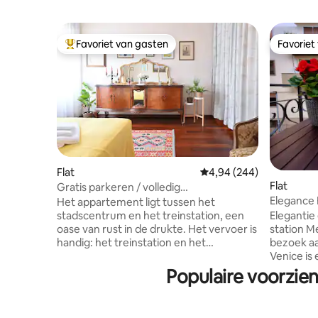
Favoriet van gasten
Favoriet
Topfavoriet van gasten
Favoriet
Flat
Gemiddelde beoordeling
4,94 (244)
Flat
Gratis parkeren / volledig
Elegance 
familieappartement / airconditioning +
Het appartement ligt tussen het
balkon / 15 minuten rechtstreeks naar
Elegantie
stadscentrum en het treinstation, een
het hoofdeiland van Venetië
station M
oase van rust in de drukte. Het vervoer is
bezoek aa
handig: het treinstation en het
Venice is
busstation zijn te voet bereikbaar, het
een eigen
historische centrum van Venetië is met
Populaire voorzien
centrale 
de auto in slechts 10 minuten te bereiken
slechts 1
en het busstation ligt op slechts 4
bushalte 
minuten lopen. Het appartement is