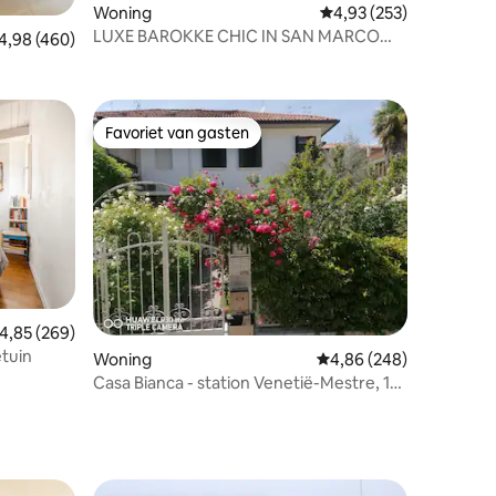
ecensies
Woning
Gemiddelde beoordeling
4,93 (253)
LUXE BAROKKE CHIC IN SAN MARCO
emiddelde beoordeling van 4,98 op 5, 460 recensies
4,98 (460)
MET DAKTERRAS
Favoriet van gasten
Favoriet van gasten
ecensies
emiddelde beoordeling van 4,85 op 5, 269 recensies
4,85 (269)
tuin
Woning
Gemiddelde beoordeling
4,86 (248)
Casa Bianca - station Venetië-Mestre, 10
slaapplaatsen