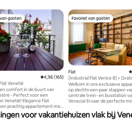
 van gasten
Favoriet van gasten
 van gasten
Favoriet van gasten
 van 4,94 op 5, 244 recensies
Flat
G
Gemiddelde beoordeling van 4,96 op 5, 165 r
4,96 (165)
[Industrial Flat Venice 8] + Grati
Flat Venetië
parkeren | Patio
Welkom in ons exclusieve app
 en comfort in de buurt van
op slechts een paar stappen va
estre - Perfect voor een
centrale trein- en busstation v
n Venetië! Elegance Flat
Venezia! Ervaar de perfecte mi
 een prachtig appartement met
modern design en rust in deze 
 ingang, gelegen in een
en stijlvolle ruimte. Geniet van de
ingen voor vakantiehuizen vlak bij Ven
en handige omgeving, op
prachtige buitenterras, perfec
5 minuten van Venetië, met een
ontspannen na een dag vol ver
op loopafstand van de
van de stad. En het beste deel?