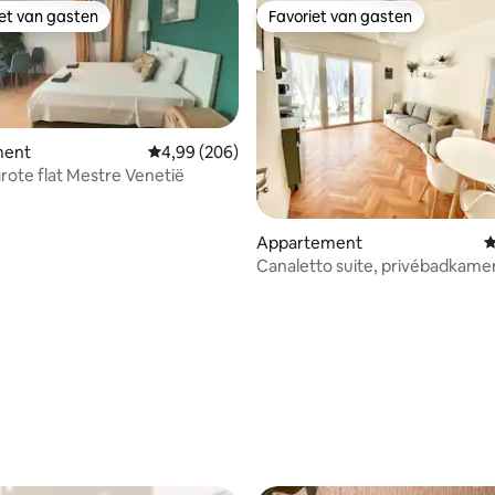
iet van gasten
Favoriet van gasten
iet van gasten
Favoriet van gasten
ment
Gemiddelde beoordeling van 4,99 op 5, 206 r
4,99 (206)
grote flat Mestre Venetië
 van 4,95 op 5, 288 recensies
Appartement
G
Canaletto suite, privébadkame
privékeuken