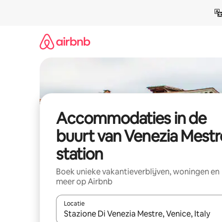
Ga
direct
naar
inhoud
Accommodaties in de
buurt van Venezia Mestr
station
Boek unieke vakantieverblijven, woningen en
meer op Airbnb
Locatie
Wanneer er resultaten beschikbaar zijn, maak je 