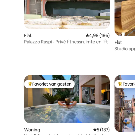
Flat
Gemiddelde beoordeling
4,98 (186)
Palazzo Raspi - Privé fitnessruimte en lift
Flat
Studio ap
buurt van
centrum
Favoriet van gasten
Favor
Topfavoriet van gasten
Topfavor
Woning
Gemiddelde beoordel
5 (137)