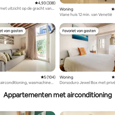
Gemiddelde beoordeling van 4,93 op 5, 338 r
4,93 (338)
 met uitzicht op de gracht van
Woning
G
Viane huis 12 min. van Venetië
iet van gasten
Favoriet van gasten
iet van gasten
Favoriet van gasten
 van 4,82 op 5, 351 recensies
Gemiddelde beoordeling van 5 op 5, 104 r
5 (104)
Woning
G
, airconditioning, wasmachine
Dorsoduro Jewel Box met privé
r
Appartementen met airconditioning