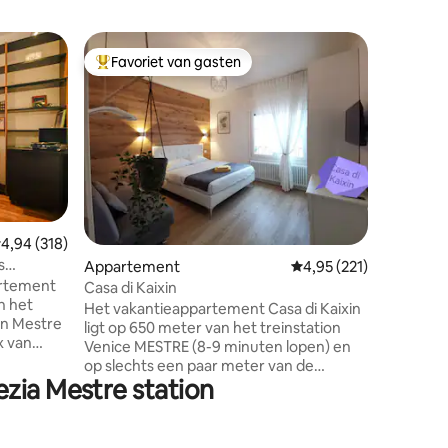
Apparte
Favoriet van gasten
Favor
Topfavoriet van gasten
Topfavo
WAUW! 7 
het trein
Alloggia 
spazioso
,comodo 
ASCENSORE, terrazzo per o
e Posto 
garage PR
tutto a 7
Tramite treno (1 sola fermata)
emiddelde beoordeling van 4,94 op 5, 318 recensies
4,94 (318)
direttame
ecensies
s
Appartement
Gemiddelde beoordelin
4,95 (221)
min. Dall
artement
stazione sotto ca
Casa di Kaixin
n het
1.25h da V
Het vakantieappartement Casa di Kaixin
an Mestre
vicinanz
ligt op 650 meter van het treinstation
x van
ristoranti
Venice MESTRE (8-9 minuten lopen) en
gezellige
op slechts een paar meter van de
ezia Mestre station
bushalte naar Venetië. Het is onlangs
t om te
gerenoveerd in 2023 en beslaat een
kenning
oppervlakte van ​​46 vierkante meter. Het
 Wij
heeft twee kamers met airconditioning,