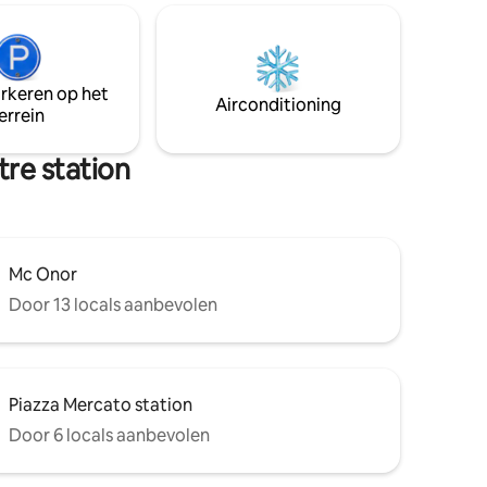
egenheid,
aparte badkamers (één groot en klein)
kunt
en een volledig uitgeruste kitchenette.
Vervoer is handig, met supermarkten,
uis voor
apotheken, banken, bars, restaurants,
nezia!
arkeren op het
pizzeria 's, bushaltes, enz. in de buurt.
Airconditioning
errein
tre station
Mc Onor
Door 13 locals aanbevolen
Piazza Mercato station
Door 6 locals aanbevolen