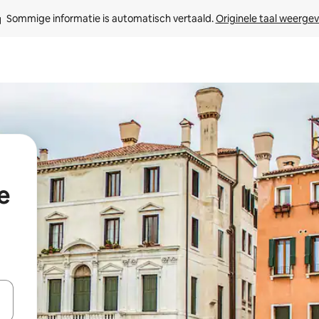
Sommige informatie is automatisch vertaald. 
Originele taal weerge
e
een keuze met je de pijltjestoetsen omhoog en omlaag, óf door te tikk