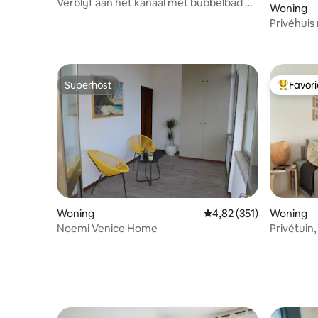
Verblijf aan het kanaal met bubbelbad en
Woning
tuin
Privéhuis
Erbe
Superhost
Favor
Superhost
Topfavor
Woning
Gemiddelde beoordeling
4,82 (351)
Woning
Noemi Venice Home
Privétuin
en droge