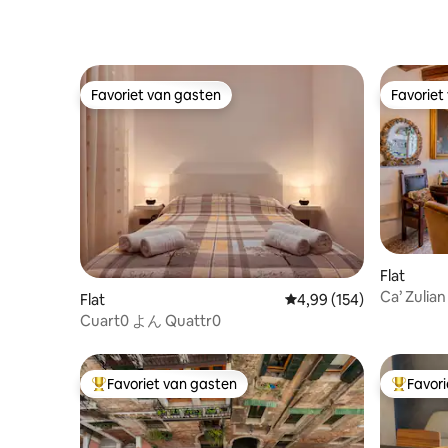
Favoriet van gasten
Favoriet
Favoriet van gasten
Favoriet
Flat
Ca’ Zulia
Flat
Gemiddelde beoordeling
4,99 (154)
Cuart0 よん Quattr0
Favoriet van gasten
Favor
Topfavoriet van gasten
Topfavor