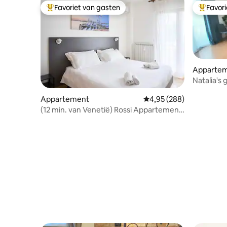
Favoriet van gasten
Favor
Topfavoriet van gasten
Topfavor
Apparte
Natalia's 
Appartement
Gemiddelde beoordeling
4,95 (288)
(12 min. van Venetië) Rossi Appartement
Gratis Parkeren