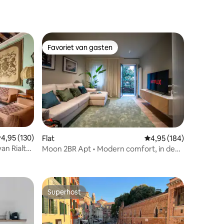
Favoriet van gasten
Favoriet van gasten
ecensies
emiddelde beoordeling van 4,95 op 5, 130 recensies
4,95 (130)
Flat
Gemiddelde beoordeling
4,95 (184)
an Rialto-
Moon 2BR Apt • Modern comfort, in de
buurt van Venetië
Superhost
Superhost