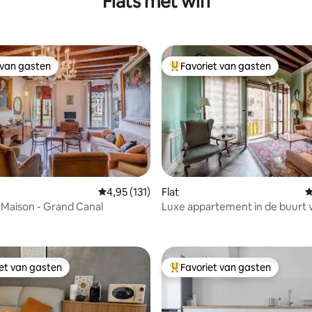
Flats met wifi
 van gasten
Favoriet van gasten
 van gasten
Topfavoriet van gasten
Gemiddelde beoordeling van 4,95 op 5, 131 r
4,95 (131)
Flat
G
n Maison - Grand Canal
Luxe appartement in de buurt v
 van 4,99 op 5, 154 recensies
brug, Venezia
iet van gasten
Favoriet van gasten
iet van gasten
Topfavoriet van gasten