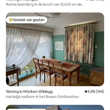
Ruime boerderij in de buurt van Zürich en de
Rijnwatervallen
Favoriet van gasten
Topfavoriet van gasten
Woning in Möriken-Wildegg
Gemiddelde beo
4,99 (144)
Hartelijk welkom in het Rosen-Schlösschen