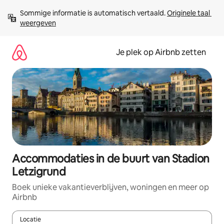
Ga
Sommige informatie is automatisch vertaald. 
Originele taal 
direct
weergeven
naar
inhoud
Je plek op Airbnb zetten
Accommodaties in de buurt van Stadion
Letzigrund
Boek unieke vakantieverblijven, woningen en meer op
Airbnb
Locatie