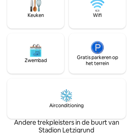
minuten met de trein naar de
topattracties van 
luchthaven en 11 minuten met de trein
en ervaar de sch
Keuken
Wifi
naar het Meer van Zürich
Zürich!
(Tiefenbrunnen). 3 minuten naar
supermarkten, sportscholen, bars en
clubs
Gratis parkeren op
Zwembad
het terrein
Airconditioning
Andere trekpleisters in de buurt van
Stadion Letzigrund