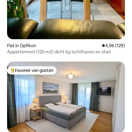
Flat in Opfikon
Gemiddelde beo
4,96 (129)
Appartement (120 m2) dicht bij luchthaven en stad
Favoriet van gasten
Topfavoriet van gasten