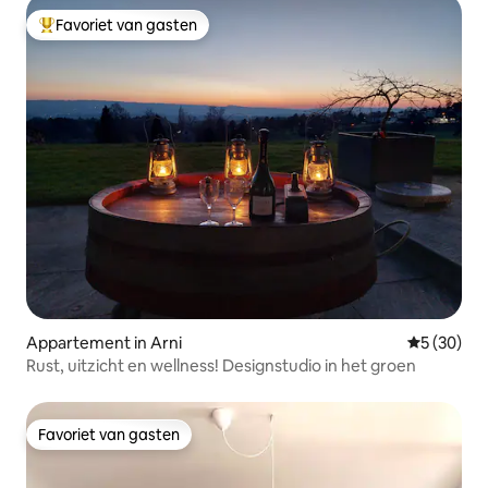
Favoriet van gasten
Topfavoriet van gasten
Appartement in Arni
Gemiddelde
5 (30)
Rust, uitzicht en wellness! Designstudio in het groen
Favoriet van gasten
Favoriet van gasten