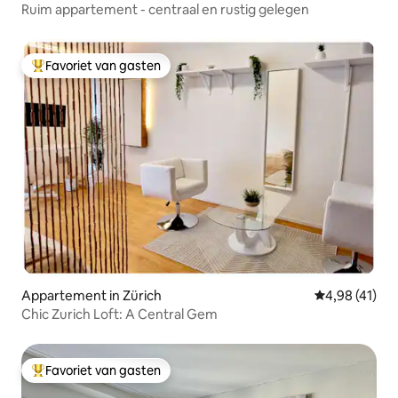
Ruim appartement - centraal en rustig gelegen
Favoriet van gasten
Topfavoriet van gasten
Appartement in Zürich
Gemiddelde be
4,98 (41)
Chic Zurich Loft: A Central Gem
Favoriet van gasten
Topfavoriet van gasten