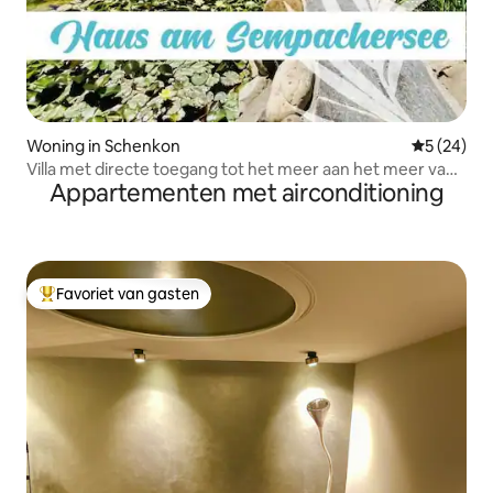
Woning in Schenkon
Gemiddelde
5 (24)
Villa met directe toegang tot het meer aan het meer van
Appartementen met airconditioning
Sempach!
Favoriet van gasten
Topfavoriet van gasten