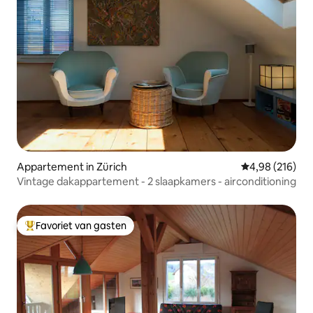
Appartement in Zürich
Gemiddelde beo
4,98 (216)
Vintage dakappartement - 2 slaapkamers - airconditioning
Favoriet van gasten
Topfavoriet van gasten