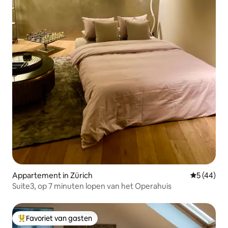
Appartement in Zürich
Gemiddelde
5 (44)
Suite3, op 7 minuten lopen van het Operahuis
Favoriet van gasten
Topfavoriet van gasten