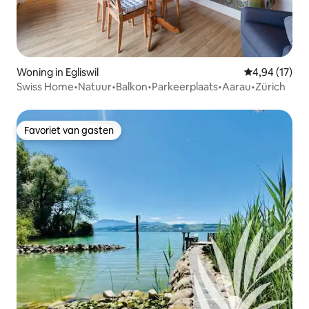
Woning in Egliswil
Gemiddelde be
4,94 (17)
Swiss Home•Natuur•Balkon•Parkeerplaats•Aarau•Zürich
Favoriet van gasten
Favoriet van gasten