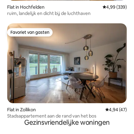
Flat in Hochfelden
Gemiddelde beo
4,99 (339)
ruim, landelijk en dicht bij de luchthaven
Favoriet van gasten
Favoriet van gasten
Flat in Zollikon
Gemiddelde be
4,94 (47)
Stadsappartement aan de rand van het bos
Gezinsvriendelijke woningen