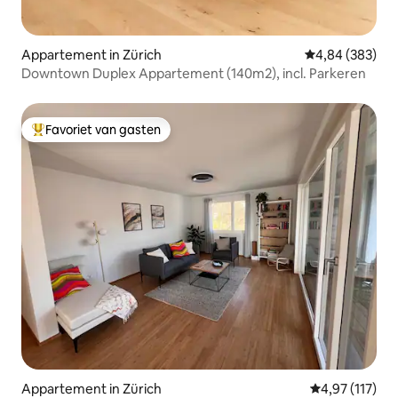
Appartement in Zürich
Gemiddelde beo
4,84 (383)
Downtown Duplex Appartement (140m2), incl. Parkeren
Favoriet van gasten
Topfavoriet van gasten
Appartement in Zürich
Gemiddelde be
4,97 (117)