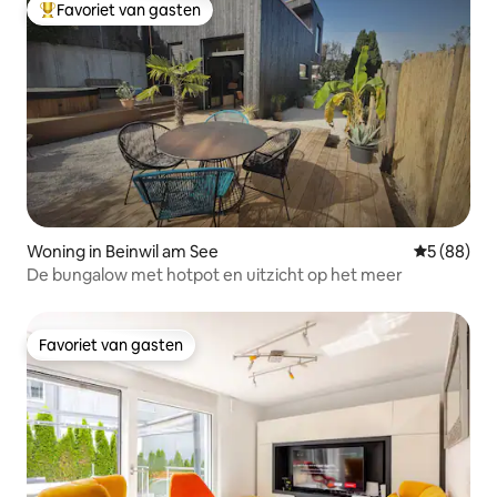
Favoriet van gasten
Topfavoriet van gasten
Woning in Beinwil am See
Gemiddelde
5 (88)
De bungalow met hotpot en uitzicht op het meer
Favoriet van gasten
Favoriet van gasten