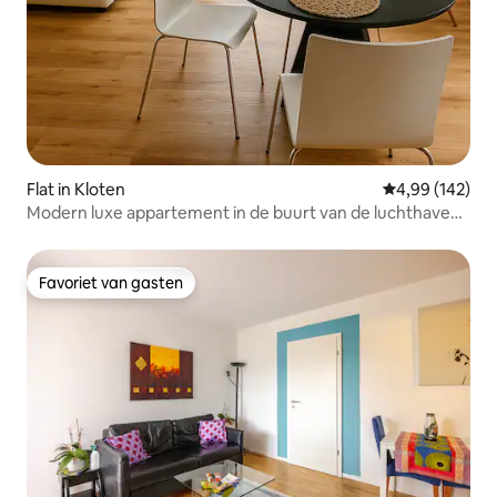
Flat in Kloten
Gemiddelde beo
4,99 (142)
Modern luxe appartement in de buurt van de luchthaven
en Zürich
Favoriet van gasten
Favoriet van gasten