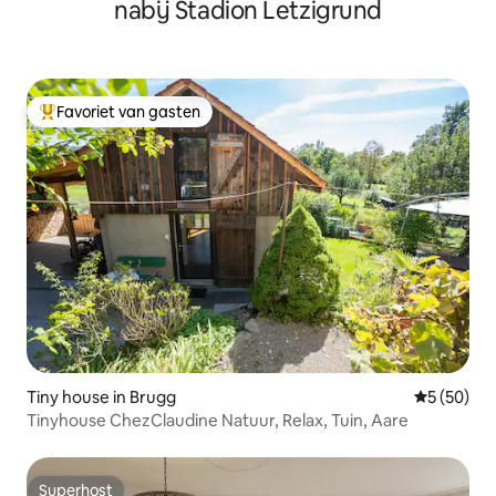
nabij Stadion Letzigrund
Favoriet van gasten
Topfavoriet van gasten
Tiny house in Brugg
Gemiddelde
5 (50)
Tinyhouse ChezClaudine Natuur, Relax, Tuin, Aare
Superhost