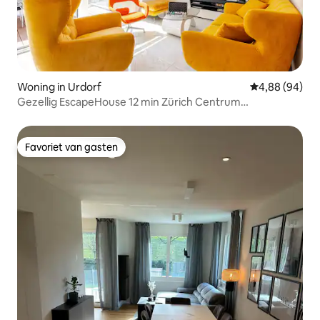
Woning in Urdorf
Gemiddelde be
4,88 (94)
Gezellig EscapeHouse 12 min Zürich Centrum
2GratisParkeren
Favoriet van gasten
Favoriet van gasten