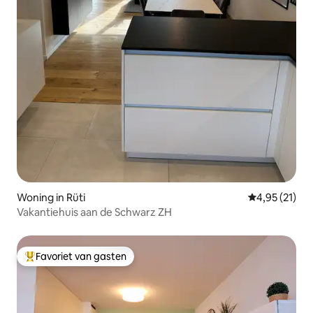
Woning in Rüti
Gemiddelde be
4,95 (21)
Vakantiehuis aan de Schwarz ZH
Favoriet van gasten
Topfavoriet van gasten