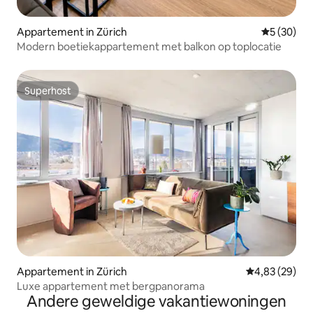
Appartement in Zürich
Gemiddelde
5 (30)
Modern boetiekappartement met balkon op toplocatie
Superhost
Superhost
Appartement in Zürich
Gemiddelde be
4,83 (29)
Luxe appartement met bergpanorama
Andere geweldige vakantiewoningen