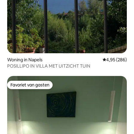
Woning in Napels
Gemiddelde beo
4,95 (286)
POSILLIPO IN VILLA MET UITZICHT TUIN
Favoriet van gasten
Favoriet van gasten