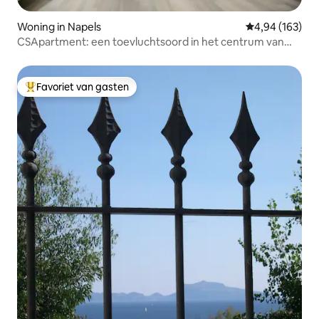
Woning in Napels
Gemiddelde beo
4,94 (163)
CSApartment: een toevluchtsoord in het centrum van
Napels!
Favoriet van gasten
Topfavoriet van gasten