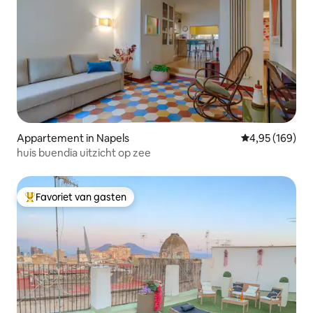
Appartement in Napels
Gemiddelde beo
4,95 (169)
huis buendia uitzicht op zee
Favoriet van gasten
Topfavoriet van gasten