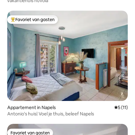
vakantiehuis nuvola
Favoriet van gasten
Topfavoriet van gasten
Appartement in Napels
Gemiddeld
5 (11)
Antonio's huis| Voel je thuis, beleef Napels
Favoriet van gasten