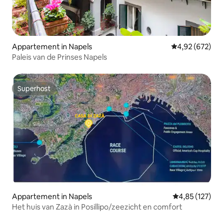
Appartement in Napels
Gemiddelde beo
4,92 (672)
Paleis van de Prinses Napels
Superhost
Superhost
Appartement in Napels
Gemiddelde beo
4,85 (127)
Het huis van Zazà in Posillipo/zeezicht en comfort