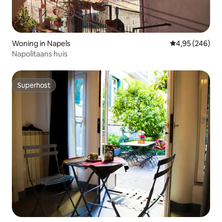
Woning in Napels
Gemiddelde beo
4,95 (246)
Napolitaans huis
Superhost
Superhost