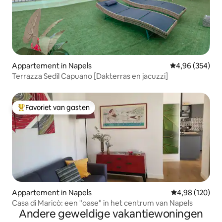
Appartement in Napels
Gemiddelde beo
4,96 (354)
Terrazza Sedil Capuano [Dakterras en jacuzzi]
Favoriet van gasten
Topfavoriet van gasten
Appartement in Napels
Gemiddelde beo
4,98 (120)
Casa di Maricò: een "oase" in het centrum van Napels
Andere geweldige vakantiewoningen