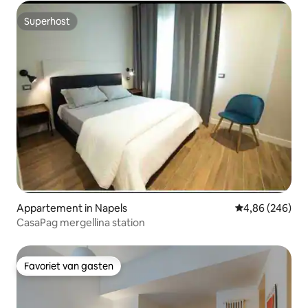
Superhost
Superhost
Appartement in Napels
Gemiddelde beo
4,86 (246)
CasaPag mergellina station
Favoriet van gasten
Favoriet van gasten