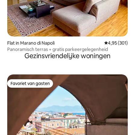
Flat in Marano di Napoli
Gemiddelde beo
4,95 (301)
Panoramisch terras + gratis parkeergelegenheid
Gezinsvriendelijke woningen
Favoriet van gasten
Favoriet van gasten