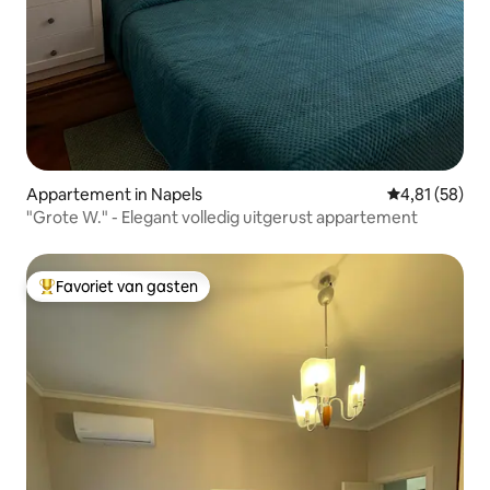
Appartement in Napels
Gemiddelde be
4,81 (58)
"Grote W." - Elegant volledig uitgerust appartement
Favoriet van gasten
Topfavoriet van gasten