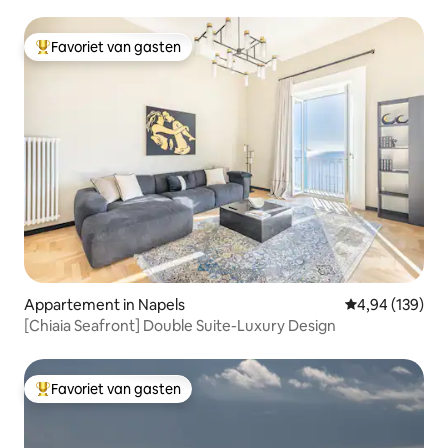
Favoriet van gasten
Topfavoriet van gasten
Appartement in Napels
Gemiddelde beo
4,94 (139)
[Chiaia Seafront] Double Suite-Luxury Design
Favoriet van gasten
Topfavoriet van gasten