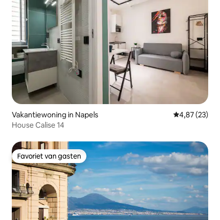
Vakantiewoning in Napels
Gemiddelde be
4,87 (23)
House Calise 14
Favoriet van gasten
Favoriet van gasten