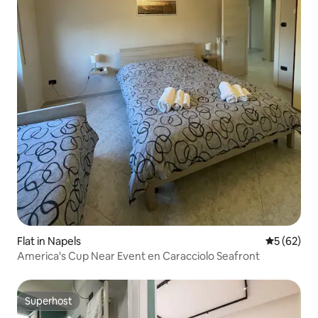
Flat in Napels
Gemiddelde
5 (62)
America's Cup Near Event en Caracciolo Seafront
Superhost
Superhost