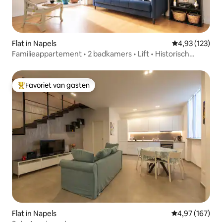
Flat in Napels
Gemiddelde beo
4,93 (123)
Familieappartement • 2 badkamers • Lift • Historisch
centrum
Favoriet van gasten
Topfavoriet van gasten
Flat in Napels
Gemiddelde beo
4,97 (167)