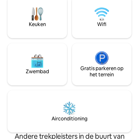
Met de metro, kabelbaan en lift van
onderdeel van een
Chiaia kom je gemakkelijk in het
drie suites en de
historische centrum, Vomero, de
wanneer je binne
eilanden en de archeologische
geen lift, je moet
Keuken
Wifi
vindplaatsen.
Gratis parkeren op
Zwembad
het terrein
Airconditioning
Andere trekpleisters in de buurt van