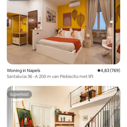
Woning in Napels
Gemiddelde beo
4,83 (769)
Santalucia 36 -A 200 m van Plebiscito met lift
Superhost
Superhost