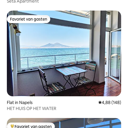
Seta Apartment
Favoriet van gasten
Favoriet van gasten
Flat in Napels
Gemiddelde beo
4,88 (148)
HET HUIS OP HET WATER
Favoriet van gasten