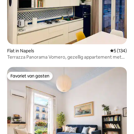
Flat in Napels
Gemiddelde 
5 (134)
Terrazza Panorama Vomero, gezellig appartement met
een slaapkamer
Favoriet van gasten
Favoriet van gasten