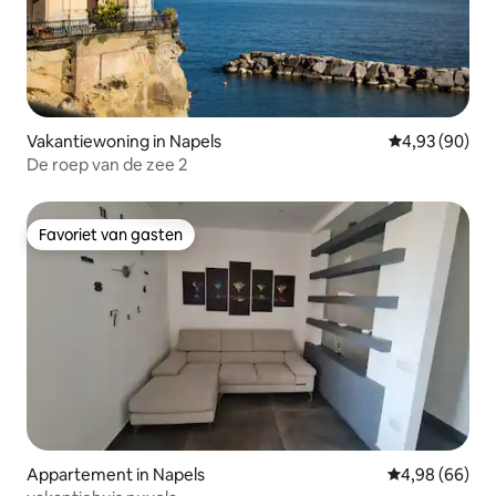
Vakantiewoning in Napels
Gemiddelde be
4,93 (90)
De roep van de zee 2
Favoriet van gasten
Favoriet van gasten
Appartement in Napels
Gemiddelde be
4,98 (66)