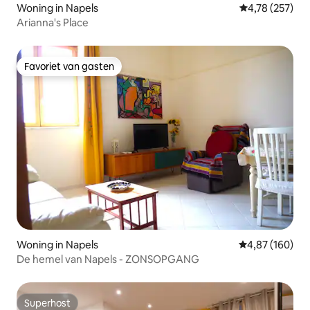
Woning in Napels
Gemiddelde beo
4,78 (257)
Arianna's Place
Favoriet van gasten
Favoriet van gasten
Woning in Napels
Gemiddelde beo
4,87 (160)
De hemel van Napels - ZONSOPGANG
Superhost
Superhost