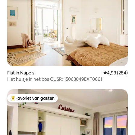
Flat in Napels
Gemiddelde beo
4,93 (284)
Het huisje in het bos CUSR: 15063049EXT0661
Favoriet van gasten
Topfavoriet van gasten