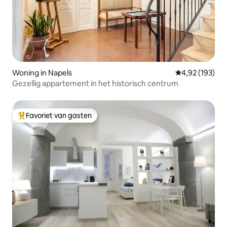
Woning in Napels
Gemiddelde beo
4,92 (193)
Gezellig appartement in het historisch centrum
Favoriet van gasten
Topfavoriet van gasten