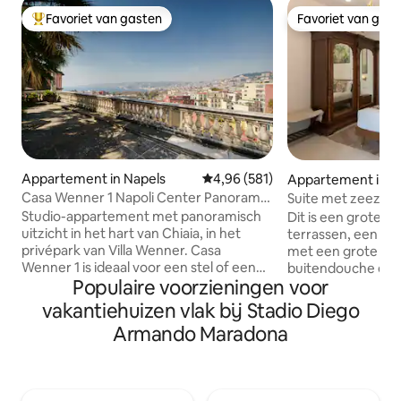
Favoriet van gasten
Favoriet van gas
Topfavoriet van gasten
Favoriet van gas
Appartement in Napels
Gemiddelde beoordeling van 4,9
4,96 (581)
Appartement in N
Casa Wenner 1 Napoli Center Panorama
Suite met zeezich
Chiaia
terras
Studio-appartement met panoramisch
Dit is een grote s
uitzicht in het hart van Chiaia, in het
terrassen, een on
privépark van Villa Wenner. Casa
met een grote jac
Wenner 1 is ideaal voor een stel of een
buitendouche en 
Populaire voorzieningen voor
gezin van maximaal vier personen en
geïnspireerd op mi
combineert wat je zelden samen vindt in
de voormalige tro
vakantiehuizen vlak bij Stadio Diego
Napels: een centrale locatie, stilte, groen
ligging is centraal
Armando Maradona
en uitzicht op de Golf. Op een paar
het terras is fantas
minuten lopen vind je Piazza del
splinternieuw van 
Plebiscito, de waterkant, Via Chiaia, Via
het bed. Sommige 
Toledo, Teatro San Carlo en de haven.
uit de jaren 1800. 