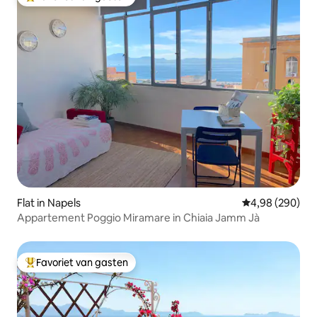
Topfavoriet van gasten
Flat in Napels
Gemiddelde beo
4,98 (290)
Appartement Poggio Miramare in Chiaia Jamm Jà
Favoriet van gasten
Topfavoriet van gasten