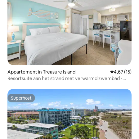
Appartement in Treasure Island
Gemiddelde be
4,67 (15)
Resortsuite aan het strand met verwarmd zwembad -
TT31
Superhost
Superhost