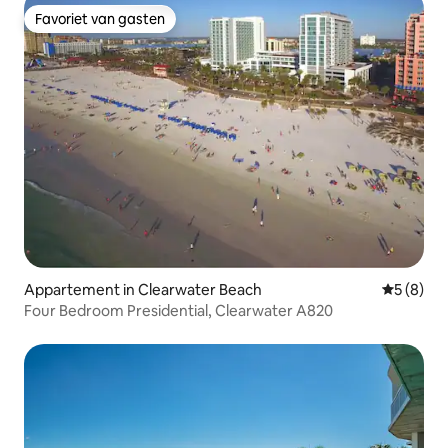
Favoriet van gasten
Favoriet van gasten
Appartement in Clearwater Beach
Gemiddeld
5 (8)
Four Bedroom Presidential, Clearwater A820