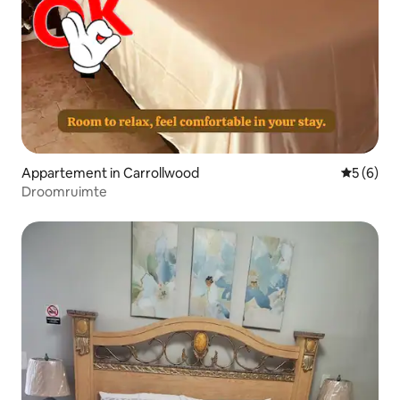
Appartement in Carrollwood
Gemiddeld
5 (6)
Droomruimte