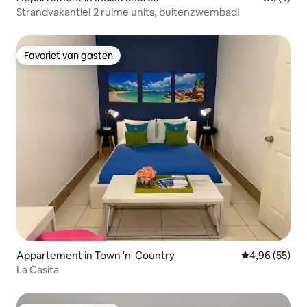
Strandvakantie! 2 ruime units, buitenzwembad!
Favoriet van gasten
Favoriet van gasten
Appartement in Town 'n' Country
Gemiddelde be
4,96 (55)
La Casita