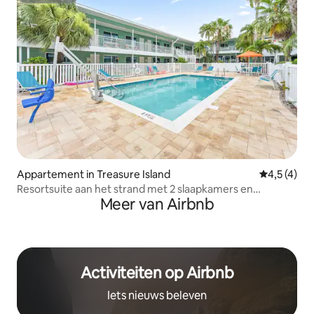
Appartement in Treasure Island
Gemiddelde
4,5 (4)
Resortsuite aan het strand met 2 slaapkamers en
Meer van Airbnb
verwarmd zwembad - TT41
Activiteiten op Airbnb
Iets nieuws beleven