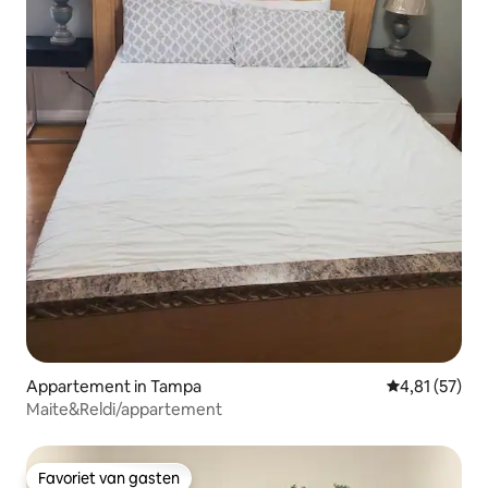
Appartement in Tampa
Gemiddelde be
4,81 (57)
Maite&Reldi/appartement
Favoriet van gasten
Favoriet van gasten