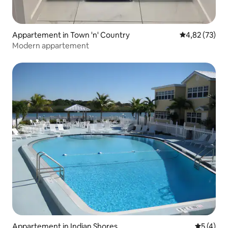
Appartement in Town 'n' Country
Gemiddelde be
4,82 (73)
Modern appartement
Appartement in Indian Shores
Gemiddeld
5 (4)