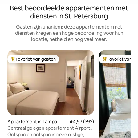
Best beoordeelde appartementen met
diensten in St. Petersburg
Gasten zijn unaniem: deze appartementen met
diensten kregen een hoge beoordeling voor hun
locatie, netheid en nog veel meer.
Favoriet van gasten
Favoriet van g
Topfavoriet van gasten
Topfavoriet van 
Appartement in Tampa
Gemiddelde beoordeling van 4,9
4,97 (392)
Centraal gelegen appartement Airport-
Downtown-Stadiums
Ontspan en ontspan in deze rustige,