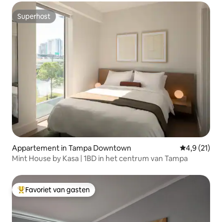
Superhost
Superhost
Appartement in Tampa Downtown
Gemiddelde 
4,9 (21)
Mint House by Kasa | 1BD in het centrum van Tampa
Favoriet van gasten
Topfavoriet van gasten