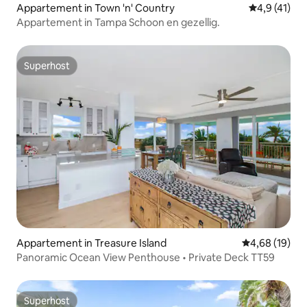
Appartement in Town 'n' Country
Gemiddelde 
4,9 (41)
Appartement in Tampa Schoon en gezellig.
Superhost
Superhost
Appartement in Treasure Island
Gemiddelde be
4,68 (19)
Panoramic Ocean View Penthouse • Private Deck TT59
Superhost
Superhost