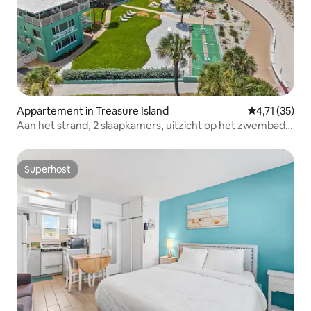
Appartement in Treasure Island
Gemiddelde b
4,71 (35)
Aan het strand, 2 slaapkamers, uitzicht op het zwembad
op Treasure Island - TT40
Superhost
Superhost