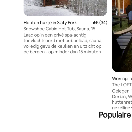
Houten huisje in Slaty Fork
Gemiddelde beoorde
5 (34)
Snowshoe Cabin Hot Tub, Sauna, 15
minuten naar skiliften
Laad op in een privé spa-achtig
toevluchtsoord met bubbelbad, sauna,
volledig gevulde keuken en uitzicht op
de bergen - op minder dan 15 minuten
van de skiliften van Snowshoe Ski Resort.
Zima Chalet is een A-frame hut
ontworpen met alpine charme in
gedachten en beschikt over 1
Woning in
slaapkamer, een vide met 2 queensize
The LOFT 
bedden, een open woonkamer met
Snowsho
Gelegen i
kathedraalplafonds en een complete
Durbin, 
badkamer. Tot de voorzieningen
huttenretraite! Binnen
behoren een EV-oplader, een droger
gezellige
voor skischoenen, karaoke, een
Populaire
queensize
massagestoel en nog veel meer. Perfect
bovenver
voor gezinnen, koppels of groepen die
badkamer
op zoek zijn naar een verhoogde après-
regendouche. Onze wo
ski-ervaring