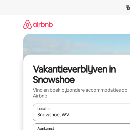
Ga
direct
naar
inhoud
Vakantieverblijven in
Snowshoe
Vind en boek bijzondere accommodaties op
Airbnb
Locatie
Wanneer er resultaten beschikbaar zijn, maak je 
Aankomst