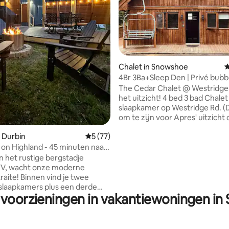
ling van 5 op 5, 34 recensies
Chalet in Snowshoe
G
4Br 3Ba+Sleep Den | Privé bubb
Zonsondergang uitzicht
The Cedar Chalet @ Westridge 59 Be
het uitzicht! 4 bed 3 bad Chalet met
slaapkamer op Westridge Rd. (De plek
om te zijn voor Apres' uitzicht
zonsondergang). Grote oprit met
 Durbin
Gemiddelde beoordeling van 5 op 5, 77 r
5 (77)
voldoende parkeergelegenheid
Gemakkelijke toegang tot de p
on Highland - 45 minuten naar
het dorp met de GRATIS on call 
e
n het rustige bergstadje
Met een snel telefoontje haalt 
WV, wacht onze moderne
je op bij het chalet en zet je af 
 vind je twee
van het dorp. - Privé bubbelbad voor 6
 slaapkamers plus een derde
personen - Slaapplaatsen 12 - S
 voorzieningen in vakantiewoningen i
 bed in de loft op de
afroep - Geweldig uitzicht over
dieping en een complete
afstand - Betrouwbare wifi - Vlakke oprit
 met een verfrissende
met parkeerplaats
onkamer is