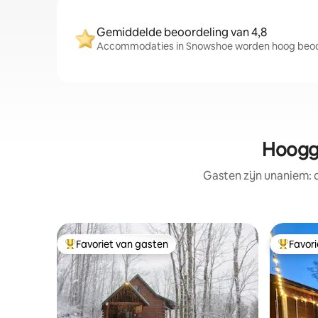
Gemiddelde beoordeling van 4,8
Accommodaties in Snowshoe worden hoog beoord
Hoogg
Gasten zijn unaniem:
Favoriet van gasten
Favor
Topfavoriet van gasten
Topfavor