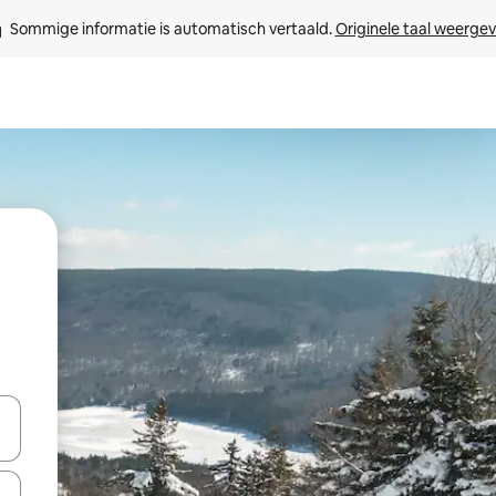
Sommige informatie is automatisch vertaald. 
Originele taal weerge
een keuze met je de pijltjestoetsen omhoog en omlaag, óf door te tikk