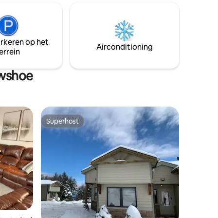
Western Territory (iets meer dan 2 mijl)
arkeren op het
Airconditioning
errein
owshoe
Superhost
Superhost