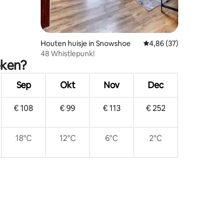
Houten huisje in Snowshoe
Gemiddelde beoordelin
4,86 (37)
48 Whistlepunk!
eken?
Sep
Okt
Nov
Dec
€ 108
€ 99
€ 113
€ 252
18°C
12°C
6°C
2°C