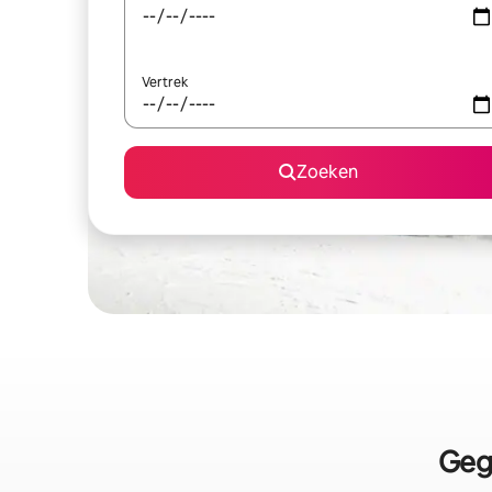
Vertrek
Zoeken
Geg