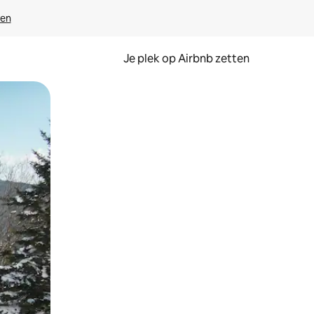
ven
Je plek op Airbnb zetten
en of swipen.