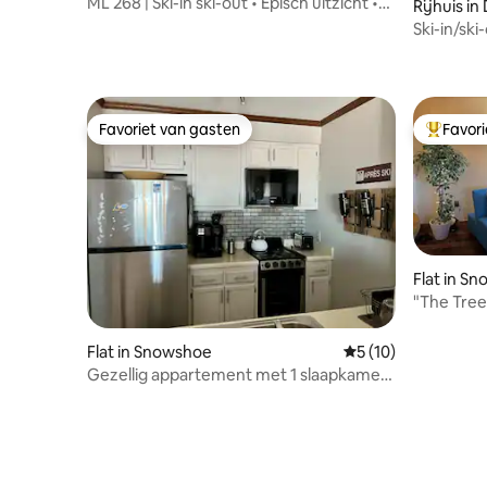
ML 268 | Ski-in ski-out • Episch uitzicht •
Rijhuis i
Dichtbij het dorp
Ski-in/sk
Favoriet van gasten
Favor
Favoriet van gasten
Topfavor
Flat in S
"The Tree
Slope Vie
Flat in Snowshoe
Gemiddelde beoorde
5 (10)
Gezellig appartement met 1 slaapkamer
- 4 slaapplaatsen