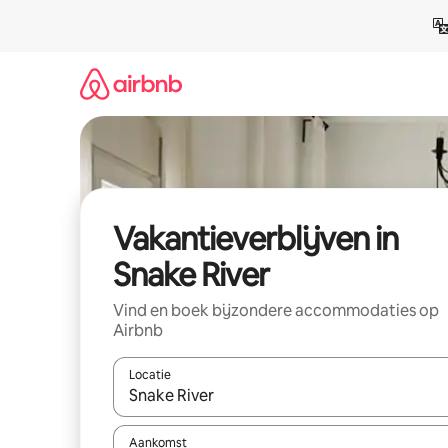
Ga
direct
naar
inhoud
Vakantieverblijven in
Snake River
Vind en boek bijzondere accommodaties op
Airbnb
Locatie
Wanneer er resultaten beschikbaar zijn, maak je 
Aankomst