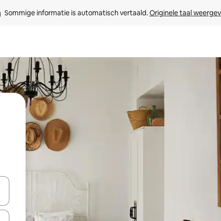
Sommige informatie is automatisch vertaald. 
Originele taal weerge
een keuze met je de pijltjestoetsen omhoog en omlaag, óf door te tikk