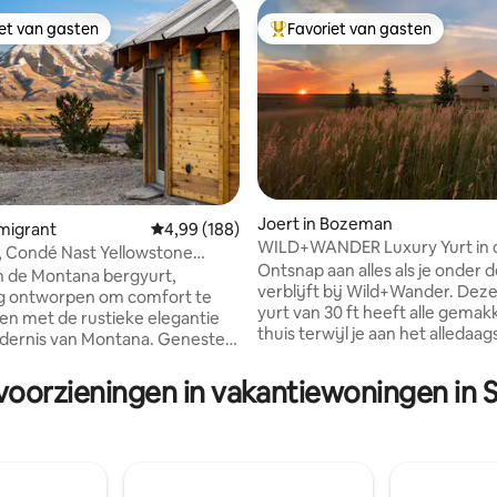
iet van gasten
Favoriet van gasten
iet van gasten
Topfavoriet van gasten
Joert in Bozeman
 van 4,97 op 5, 344 recensies
Emigrant
Gemiddelde beoordeling van 4,99 op 5, 188 r
4,99 (188)
WILD+WANDER Luxury Yurt in 
, Condé Nast Yellowstone
van Bozeman, Montana
Ontsnap aan alles als je onder 
n de Montana bergyurt,
verblijft bij Wild+Wander. Deze
ig ontworpen om comfort te
yurt van 30 ft heeft alle gema
n met de rustieke elegantie
thuis terwijl je aan het alledaag
ldernis van Montana. Genesteld
ontsnapt. Deze yurt is een per
en adembenemende
toevluchtsoord voor koppels e
ond van besneeuwde toppen
voorzieningen in vakantiewoningen in 
over een complete keuken, sl
are, heeft dit kleine huis een
en bad, bubbelbad, fornuis en
ch! Je hebt volop privacy om te
die je nergens anders kunt vin
n en tot rust te komen, of je
yurt, genesteld in de heuvels, li
del bent of geniet van de hot
hectare panoramisch uitzicht 
 de sterren! Op enkele