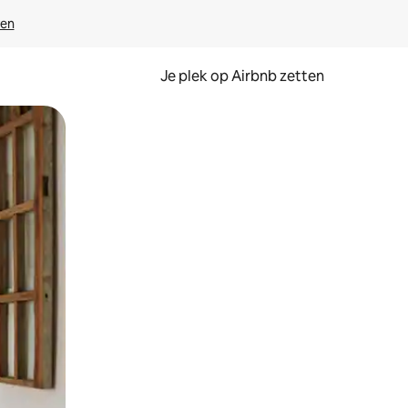
ven
Je plek op Airbnb zetten
en of swipen.