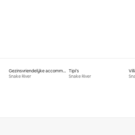
ling van 5 op 5, 37 recensies
Gezinsvriendelijke accommodaties
Tipi's
Vill
Snake River
Snake River
Sna