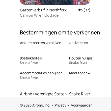
Gastenverblijf in Northfork
Gemiddelde beoorde
5 (37)
Canyon Wren Cottage
Bestemmingen om te verkennen
Andere soorten verblijven
Activiteiten
Boetiekhotels
Houten huisjes
Snake River
Snake River
Accommodaties nabij een strand
Meer tonen
Snake River
Airbnb
Verenigde Staten
Snake River
© 2026 Airbnb, Inc.
Privacy
Voorwaarden