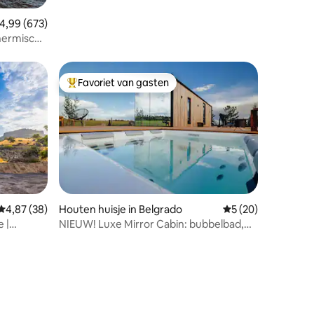
emiddelde beoordeling van 4,99 op 5, 673 recensies
4,99 (673)
hermisch
Favoriet van gasten
Topfavoriet van gasten
Gemiddelde beoordeling van 4,87 op 5, 38 recensies
4,87 (38)
Houten huisje in Belgrado
Gemiddelde beoorde
5 (20)
 |
NIEUW! Luxe Mirror Cabin: bubbelbad,
ecensies
sauna en uitzicht!