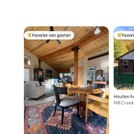
Addilee Springs
Favoriet van gasten
Favor
Topfavoriet van gasten
Topfavor
Houten hui
Mill Cree