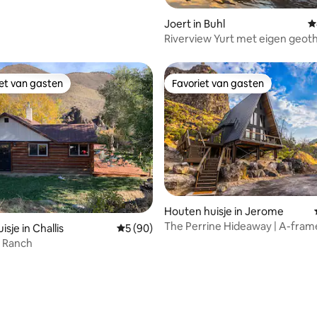
Joert in Buhl
G
Riverview Yurt met eigen geot
hotpool
iet van gasten
Favoriet van gasten
iet van gasten
Favoriet van gasten
Houten huisje in Jerome
The Perrine Hideaway | A-frame
sje in Challis
Gemiddelde beoordeling van 5 op 5, 90 r
5 (90)
Sterrenkijken
k Ranch