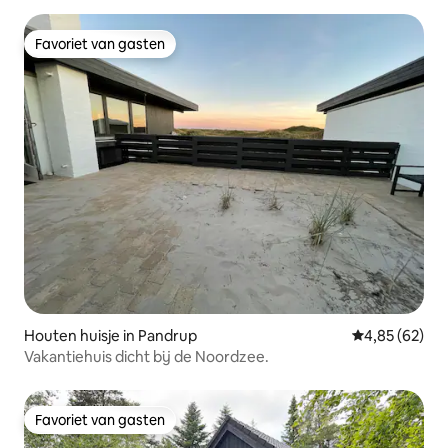
Favoriet van gasten
Favoriet van gasten
Houten huisje in Pandrup
Gemiddelde be
4,85 (62)
Vakantiehuis dicht bij de Noordzee.
Favoriet van gasten
Favoriet van gasten