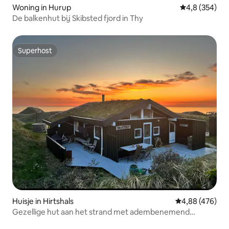
Woning in Hurup
Gemiddelde be
4,8 (354)
De balkenhut bij Skibsted fjord in Thy
Superhost
Superhost
Huisje in Hirtshals
Gemiddelde beo
4,88 (476)
Gezellige hut aan het strand met adembenemend
uitzicht