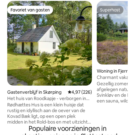
Favoriet van gasten
Superhost
Favoriet van gasten
Superhost
Woning in Fjerritsl
Charmant vakantie
Gezellig zomerhui
afgelegen natuurp
Gastenverblijf in Skørping
Gemiddelde beoordeling van 4,9
4,97 (226)
Svinkløv en de Noo
Het huis van Roodkapje - verborgen in
een sauna, wildbad
het diepe, stille bos
Rødhættes Hus is een klein huisje dat
worden gesloten, 
rustig en idyllisch aan de oever van de
buitenkeuken, pizz
Kovad Bæk ligt, op een open plek
binnenplaats - pe
midden in het Rold-bos en met uitzicht
ontspanning en gez
Populaire voorzieningen in
op de weide en het bos. Op slechts een
Svinklovene, Svin
steenworp afstand van het prachtige