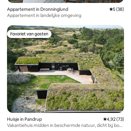
Appartement in Dronninglund
Gemiddelde
5 (38)
Appartement in landelijke omgeving
Favoriet van gasten
Favoriet van gasten
Huisje in Pandrup
Gemiddelde be
4,92 (73)
Vakantiehuis midden in beschermde natuur, dicht bij bos
en strand