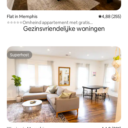
Flat in Memphis
Gemiddelde beo
4,88 (255)
⭐️⭐️⭐️⭐️⭐️Omheind appartement met gratis
Gezinsvriendelijke woningen
parkeergelegenheid⭐️⭐️⭐️⭐️⭐️
Superhost
Superhost