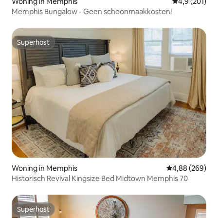
Woning in Memphis
Gemiddelde be
4,9 (201)
Memphis Bungalow - Geen schoonmaakkosten!
Superhost
Superhost
Woning in Memphis
Gemiddelde beo
4,88 (269)
Historisch Revival Kingsize Bed Midtown Memphis 70
Superhost
Superhost