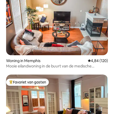
Woning in Memphis
Gemiddelde beo
4,84 (120)
Mooie eilandwoning in de buurt van de medische
wijk/Downt.
Favoriet van gasten
Topfavoriet van gasten