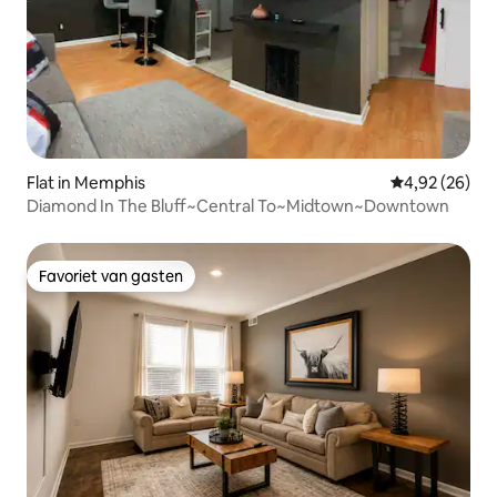
Flat in Memphis
Gemiddelde be
4,92 (26)
Diamond In The Bluff~Central To~Midtown~Downtown
Favoriet van gasten
Favoriet van gasten