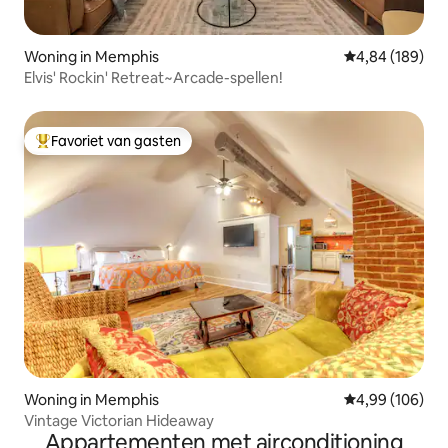
Woning in Memphis
Gemiddelde beo
4,84 (189)
Elvis' Rockin' Retreat~Arcade-spellen!
Favoriet van gasten
Topfavoriet van gasten
Woning in Memphis
Gemiddelde beo
4,99 (106)
Vintage Victorian Hideaway
Appartementen met airconditioning