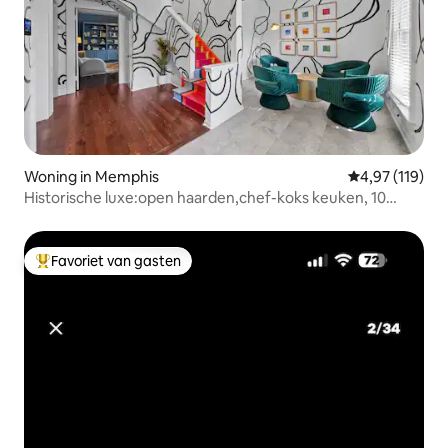
Woning in Memphis
Gemiddelde beo
4,97 (119)
Historische luxe:open haarden,chef-koks keuken, 10
slaapplaatsen
Favoriet van gasten
Topfavoriet van gasten