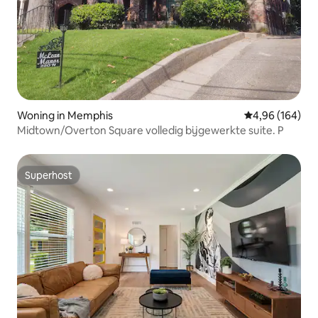
Woning in Memphis
Gemiddelde beo
4,96 (164)
Midtown/Overton Square volledig bijgewerkte suite. P
Superhost
Superhost