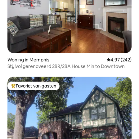
Woning in Memphis
Gemiddelde beo
4,97 (242)
Stijlvol gerenoveerd 2BR/2BA House Min to Downtown
Favoriet van gasten
Topfavoriet van gasten