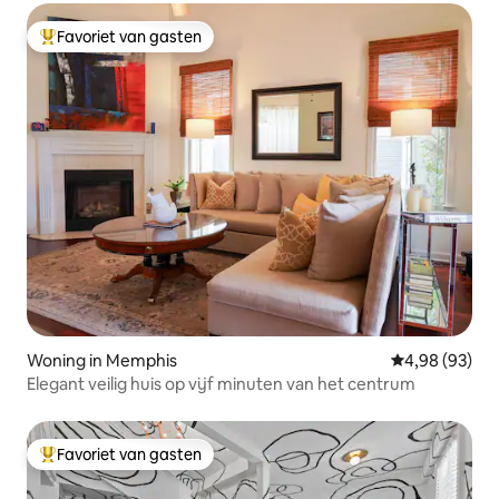
Favoriet van gasten
Topfavoriet van gasten
Woning in Memphis
Gemiddelde be
4,98 (93)
Elegant veilig huis op vijf minuten van het centrum
Favoriet van gasten
Topfavoriet van gasten