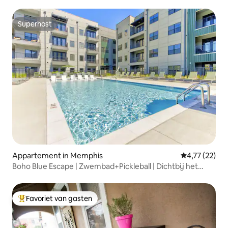
achtertuin
Superhost
Superhost
Appartement in Memphis
Gemiddelde be
4,77 (22)
Boho Blue Escape | Zwembad+Pickleball | Dichtbij het
centrum
Favoriet van gasten
Topfavoriet van gasten