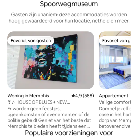
Spoorwegmuseum
Gasten zijn unaniem: deze accommodaties worden
hoog gewaardeerd voor hun locatie, netheid en meer.
Favoriet van gasten
Favoriet van gas
Favoriet van gasten
Favoriet van gas
Woning in Memphis
Gemiddelde beoordeling van 4,
4,9 (588)
Appartement in 
❣♪ HOUSE OF BLUES✦NEW
Veilige comfortabe
RENO✦byStJude✶min2Beale ♪❣
GRATIS parkeren e
Er worden geen feestjes,
Dompel jezelf ond
bijeenkomsten of evenementen of de
oase in het hart v
politie gebeld! Geniet van het beste dat
dorp van Memphis
Memphis te bieden heeft tijdens een
betoverend verblij
Populaire voorzieningen voor
verblijf in deze woning met twee
gerenoveerde stu
verdiepingen in het centrum. Onlangs
inrichting, gelege