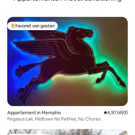
Favoriet van gasten
Topfavoriet van gasten
Appartement in Memphis
Gemiddelde beo
4,97 (493)
Pegasus Lair, Midtown No PetFee, No Chores