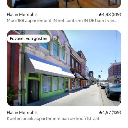
Flat in Memphis
Gemiddelde beo
4,98 (519)
Mooi 1BR appartement IN het centrum IN DE buurt van
ALLES!
Favoriet van gasten
Favoriet van gasten
Flat in Memphis
Gemiddelde beo
4,97 (139)
Koel en uniek appartement aan de hoofdstraat