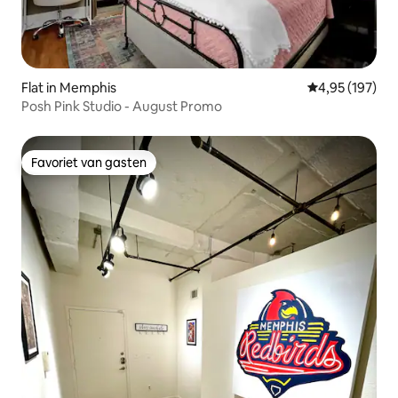
Flat in Memphis
Gemiddelde beo
4,95 (197)
Posh Pink Studio - August Promo
Favoriet van gasten
Favoriet van gasten