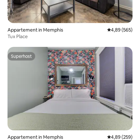
Appartement in Memphis
Gemiddelde beo
4,89 (565)
Tux Place
Superhost
Superhost
Appartement in Memphis
Gemiddelde beo
4,89 (259)