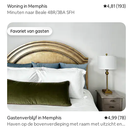
Woning in Memphis
Gemiddelde beo
4,81 (193)
Minuten naar Beale 4BR/3BA SFH
Favoriet van gasten
Favoriet van gasten
Gastenverblijf in Memphis
Gemiddelde be
4,99 (78)
Haven op de bovenverdieping met raam met uitzicht en
spa-badkamer