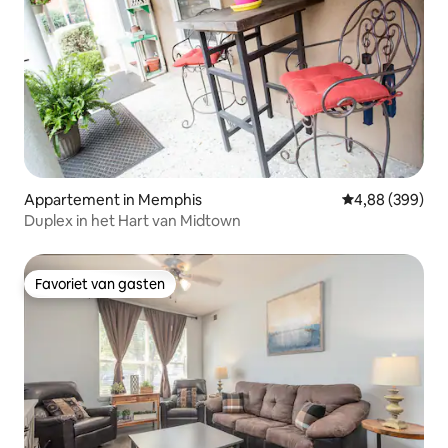
Appartement in Memphis
Gemiddelde beo
4,88 (399)
Duplex in het Hart van Midtown
Favoriet van gasten
Favoriet van gasten