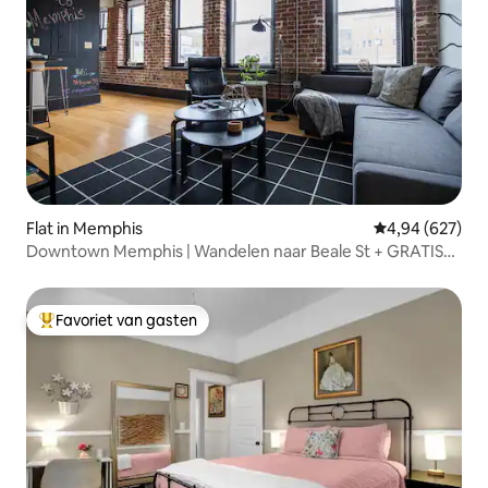
Flat in Memphis
Gemiddelde beo
4,94 (627)
Downtown Memphis | Wandelen naar Beale St + GRATIS
parkeren
Favoriet van gasten
Topfavoriet van gasten