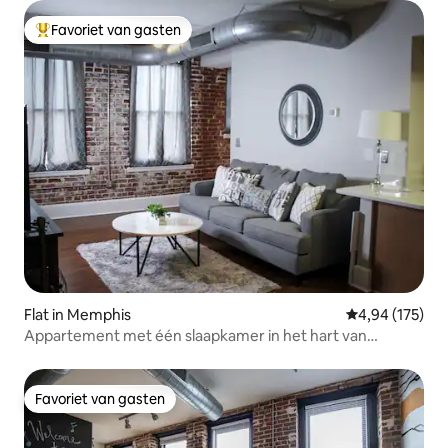
Favoriet van gasten
Topfavoriet van gasten
Flat in Memphis
Gemiddelde beo
4,94 (175)
Appartement met één slaapkamer in het hart van
Downtown Memphis
Favoriet van gasten
Favoriet van gasten