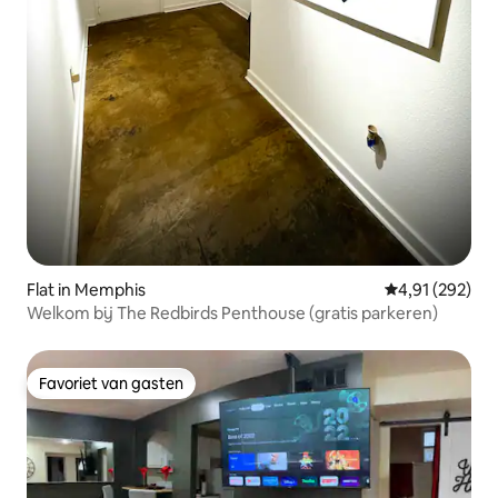
Flat in Memphis
Gemiddelde beo
4,91 (292)
Welkom bij The Redbirds Penthouse (gratis parkeren)
Favoriet van gasten
Favoriet van gasten