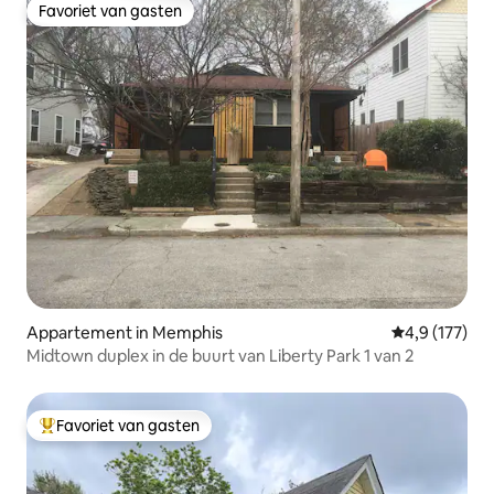
Favoriet van gasten
Favoriet van gasten
Appartement in Memphis
Gemiddelde be
4,9 (177)
Midtown duplex in de buurt van Liberty Park 1 van 2
Favoriet van gasten
Topfavoriet van gasten