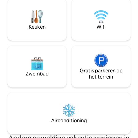
producten, schilderachtige paden en
langs de weg, en b
inspanningen voor het adopteren van
gratis wifi, een g
bomen, waardoor de Kamba-cultuur
een strijkijzer om
wordt gecombineerd met milieubeheer.
netjes te houden. NB: Je kunt genieten
Ervaar de vriendelijkheid van de Kamba-
van eten in de CB
Keuken
Wifi
geest, adem de frisse lucht van Mbooni
terugkomen.
in en geniet van het rustige leven op het
platteland.
Gratis parkeren op
Zwembad
het terrein
Airconditioning