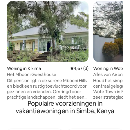
Woning in Kikima
Gemiddelde beoordeling van 4
4,67 (3)
Woning in Wote
Het Mbooni Guesthouse
Alles van Airbnb 
Dit pension ligt in de serene Mbooni Hills
Houd het simpel o
en biedt een rustig toevluchtsoord voor
centraal gelegen p
gezinnen en vrienden. Omringd door
Wote Town in Makue
prachtige landschappen, biedt het een
zeer strategisch, 
Populaire voorzieningen in
diepe culturele onderdompeling door
stad... naar Hudu
eten, verhalen vertellen en
naar de meeste o
vakantiewoningen in Simba, Kenya
boerderijactiviteiten. In de buurt van
net in de buurt va
het weelderige Mbooni-bos genieten
macht. Betaalbaar voor je verblijf en de
gasten van lokaal geproduceerde
beste airbnb in de