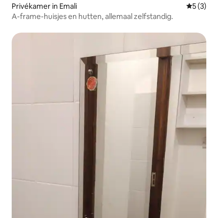
Privékamer in Emali
Gemiddeld
5 (3)
A-frame-huisjes en hutten, allemaal zelfstandig.