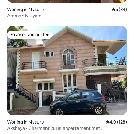
Woning in Mysuru
Gemiddelde
5 (34)
Amma's Nilayam
Favoriet van gasten
Favoriet van gasten
Woning in Mysuru
Gemiddelde be
4,9 (128)
Akshaya - Charmant 2BHK appartement met
schilderachtig uitzicht