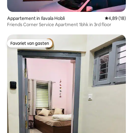
Appartement in Ilavala Hobli
Gemiddelde be
4,89 (18)
Friends Corner Service Apartment 1bhk in 3rd floor
Favoriet van gasten
Favoriet van gasten