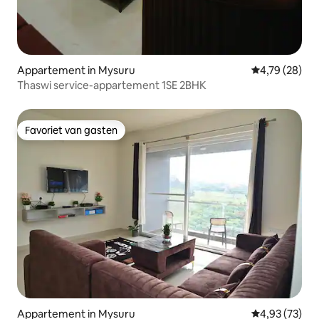
Appartement in Mysuru
Gemiddelde be
4,79 (28)
Thaswi service-appartement 1SE 2BHK
Favoriet van gasten
Favoriet van gasten
Appartement in Mysuru
Gemiddelde be
4,93 (73)