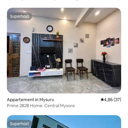
zwembad en spelletjes
Superhost
Superhost
Appartement in Mysuru
Gemiddelde be
4,86 (37)
Prime 2B2B Home: Central Mysore
Superhost
Superhost