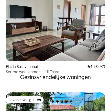
Flat in Basavanahalli
Gemiddelde be
4,93 (97)
Serene woonkamer in Itti Taara
Gezinsvriendelijke woningen
Favoriet van gasten
Favoriet van gasten