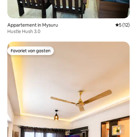
Appartement in Mysuru
Gemiddeld
5 (12)
Hustle Hush 3.0
Favoriet van gasten
Favoriet van gasten