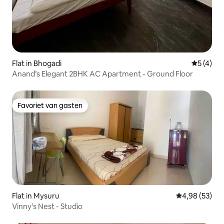
Flat in Bhogadi
Gemiddeld
5 (4)
Anand’s Elegant 2BHK AC Apartment - Ground Floor
Favoriet van gasten
Favoriet van gasten
Flat in Mysuru
Gemiddelde be
4,98 (53)
Vinny's Nest - Studio