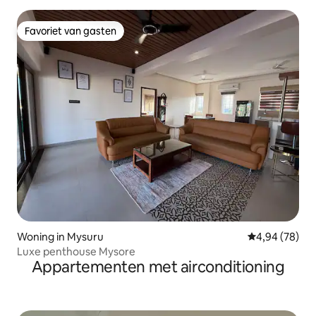
Favoriet van gasten
Favoriet van gasten
Woning in Mysuru
Gemiddelde be
4,94 (78)
Luxe penthouse Mysore
Appartementen met airconditioning