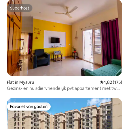
Superhost
Superhost
Flat in Mysuru
Gemiddelde beo
4,82 (175)
Gezins- en huisdiervriendelijk pvt appartement met twee
bedden (Verhaalverblijf)
Favoriet van gasten
Favoriet van gasten