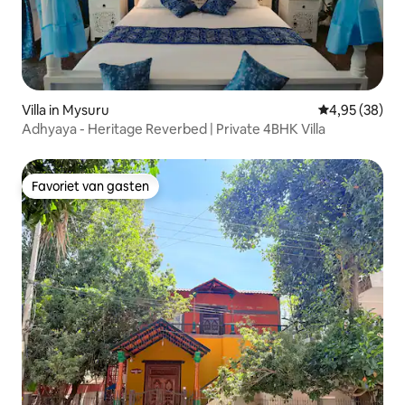
Villa in Mysuru
Gemiddelde be
4,95 (38)
Adhyaya - Heritage Reverbed | Private 4BHK Villa
Favoriet van gasten
Favoriet van gasten