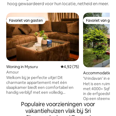
hoog gewaardeerd voor hun locatie, netheid en meer.
Favoriet van gasten
Favoriet van gas
Favoriet van gasten
Favoriet van gas
Woning in Mysuru
Gemiddelde beoordeling van 4,
4,92 (75)
Amour
Accommodatie in
Welkom bij je perfecte uitje! Dit
'Vrindavan' in er
charmante appartement met één
Het is een ruim pe
slaapkamer biedt een comfortabel en
met 4000+ Sqft Vil
handig verblijf met een volledig
in de erfgoedstad
uitgeruste halkeuken en een eigen
Op een steenworp
badkamer. Gelegen op slechts enkele
Populaire voorzieningen voor
beroemde Mysore
minuten van het centrum van de stad,
Sriranganatha & V
vakantiehuizen vlak bij Sri
heb je gemakkelijk toegang tot
Dam, Birds Sanctu