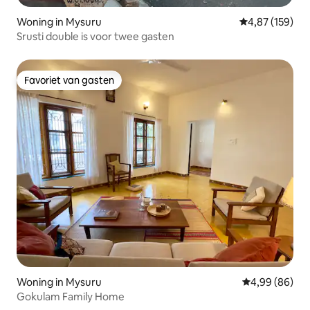
Woning in Mysuru
Gemiddelde beo
4,87 (159)
Srusti double is voor twee gasten
Favoriet van gasten
Favoriet van gasten
Woning in Mysuru
Gemiddelde be
4,99 (86)
Gokulam Family Home