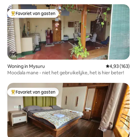
Favoriet van gasten
Topfavoriet van gasten
Woning in Mysuru
Gemiddelde beo
4,93 (163)
Moodala mane - niet het gebruikelijke, het is hier beter!
Favoriet van gasten
Topfavoriet van gasten