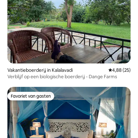
Vakantieboerderij in Kalalavadi
Gemiddelde be
4,88 (25)
Verblijf op een biologische boerderij - Dange Farms
Favoriet van gasten
Favoriet van gasten