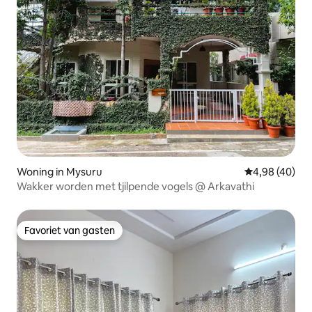
Woning in Mysuru
Gemiddelde be
4,98 (40)
Wakker worden met tjilpende vogels @ Arkavathi
Favoriet van gasten
Favoriet van gasten