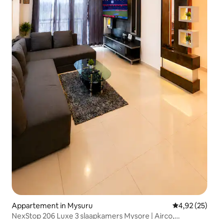
Appartement in Mysuru
Gemiddelde be
4,92 (25)
NexStop 206 Luxe 3 slaapkamers Mysore | Airco,