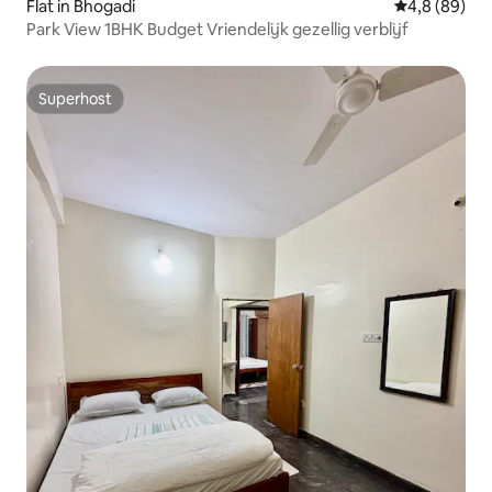
Flat in Bhogadi
Gemiddelde b
4,8 (89)
Park View 1BHK Budget Vriendelijk gezellig verblijf
Superhost
Superhost