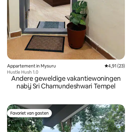
Appartement in Mysuru
Gemiddelde be
4,91 (23)
Hustle Hush 1.0
Andere geweldige vakantiewoningen
nabij Sri Chamundeshwari Tempel
Favoriet van gasten
Favoriet van gasten