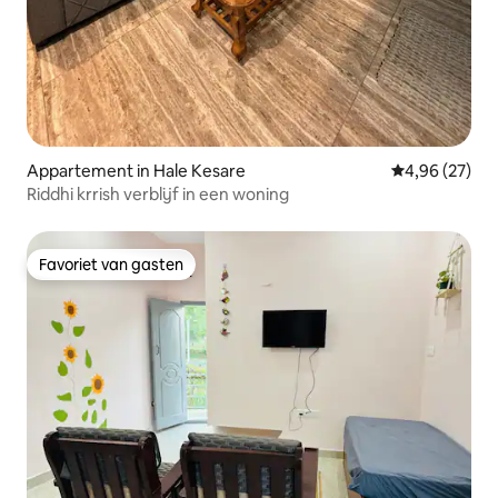
Appartement in Hale Kesare
Gemiddelde be
4,96 (27)
Riddhi krrish verblijf in een woning
Favoriet van gasten
Favoriet van gasten