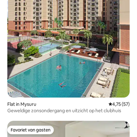
Flat in Mysuru
Gemiddelde be
4,75 (57)
Geweldige zonsondergang en uitzicht op het clubhuis
Favoriet van gasten
Favoriet van gasten