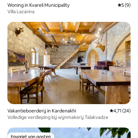
Woning in Kvareli Municipality
Gemiddeld
5 (9)
Villa Lazarina
Vakantieboerderij in Kardenakhi
Gemiddelde b
4,71 (24)
Volledige verdieping bij wijnmakerij Talakvadze
Favoriet van gasten