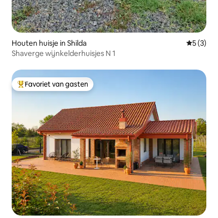
Houten huisje in Shilda
Gemiddeld
5 (3)
Shaverge wijnkelderhuisjes N 1
Favoriet van gasten
Topfavoriet van gasten