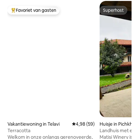
Favoriet van gasten
Superhost
Topfavoriet van gasten
Superhost
Vakantiewoning in Telavi
Gemiddelde beoordeling van 4,
4,98 (59)
Huisje in Pichkhov
Terracotta
Landhuis met een
open haard
Welkom in onze onlangs gerenoveerde,
Matisi Winery is l