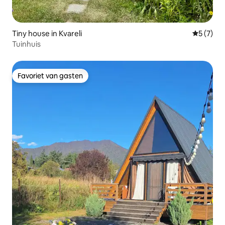
Tiny house in Kvareli
Gemiddeld
5 (7)
Tuinhuis
Favoriet van gasten
Favoriet van gasten