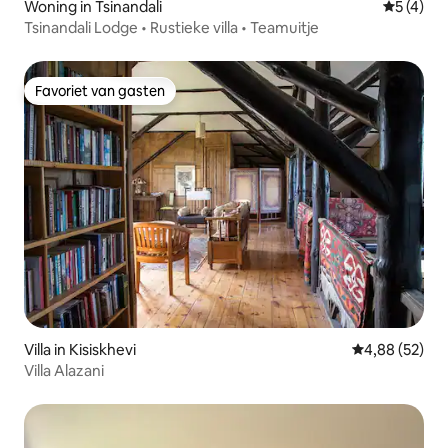
Woning in Tsinandali
Gemiddeld
5 (4)
Tsinandali Lodge • Rustieke villa • Teamuitje
Favoriet van gasten
Favoriet van gasten
Villa in Kisiskhevi
Gemiddelde be
4,88 (52)
Villa Alazani