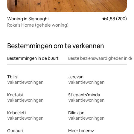
Woning in Sighnaghi
Gemiddelde beo
4,88 (200)
Roka's Home (gehele woning)
Bestemmingen om te verkennen
Bestemmingen in de buurt
Beste bezienswaardigheden in de
Tbilisi
Jerevan
Vakantiewoningen
Vakantiewoningen
Koetaisi
St'epants'minda
Vakantiewoningen
Vakantiewoningen
Koboeleti
Dilidzjan
Vakantiewoningen
Vakantiewoningen
Gudauri
Meer tonen