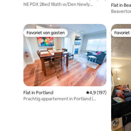
NE PDX 2Bed 1Bath w/Den Newly
Flat in B
Furnished Apartment!
Beaverto
Favoriet van gasten
Favoriet
Favoriet van gasten
Favoriet
Flat in Portland
Gemiddelde beoordelin
4,9 (197)
Prachtig appartement in Portland |
Parkeren, rivier en dineren