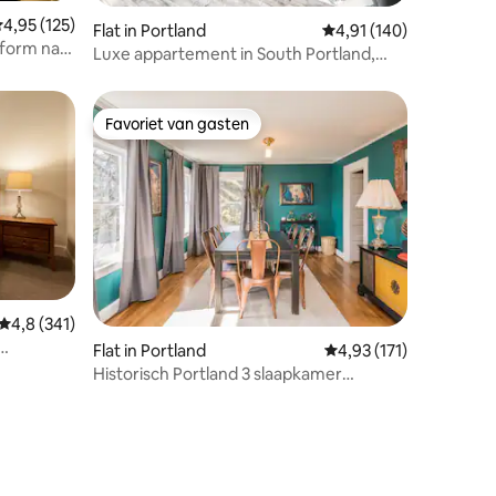
ecensies
emiddelde beoordeling van 4,95 op 5, 125 recensies
4,95 (125)
Flat in Portland
Gemiddelde beoordelin
4,91 (140)
tform naar
Luxe appartement in South Portland,
uitzicht op de stad en de bergen
Favoriet van gasten
Favoriet van gasten
Gemiddelde beoordeling van 4,8 op 5, 341 recensies
4,8 (341)
Flat in Portland
Gemiddelde beoordelin
4,93 (171)
Historisch Portland 3 slaapkamer
huisbasis