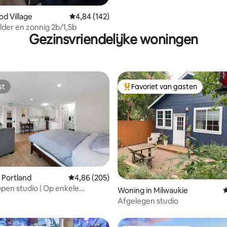
od Village
Gemiddelde beoordeling van 4,84 op 5, 142 r
4,84 (142)
elder en zonnig 2b/1,5b
Gezinsvriendelijke woningen
st
Favoriet van gasten
st
Topfavoriet van gasten
 Portland
Gemiddelde beoordeling van 4,86 op 5, 205 r
4,86 (205)
 open studio | Op enkele
 van 4,92 op 5, 112 recensies
Woning in Milwaukie
G
❤ van Portland
Afgelegen studio