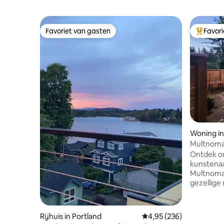
Favoriet van gasten
Favor
Favoriet van gasten
Topfavor
Woning in
Multnomah
Ontdek o
kunstena
Multnomah
gezellige 
personen
en een ui
een steen
Rijhuis in Portland
Gemiddelde beoordeling
4,95 (236)
cafés, wi