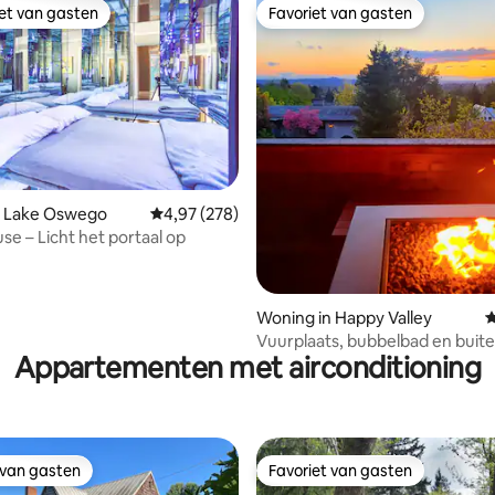
iet van gasten
Favoriet van gasten
iet van gasten
Favoriet van gasten
 van 4,93 op 5, 296 recensies
n Lake Oswego
Gemiddelde beoordeling van 4,97 op 5, 278 r
4,97 (278)
se – Licht het portaal op
Woning in Happy Valley
G
Vuurplaats, bubbelbad en buit
Appartementen met airconditioning
op het dak
 van gasten
Favoriet van gasten
 van gasten
Favoriet van gasten