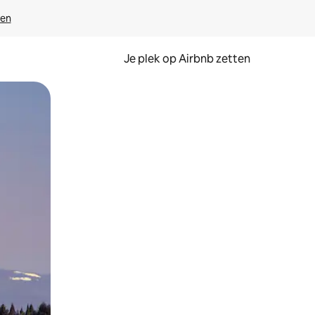
ven
Je plek op Airbnb zetten
en of swipen.