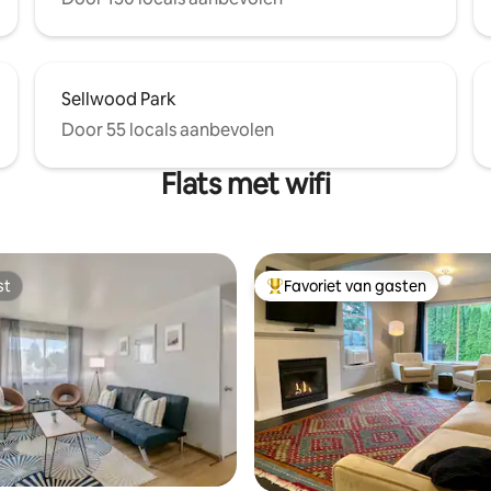
Sellwood Park
Door 55 locals aanbevolen
Flats met wifi
st
Favoriet van gasten
st
Topfavoriet van gasten
 van 4,89 op 5, 401 recensies