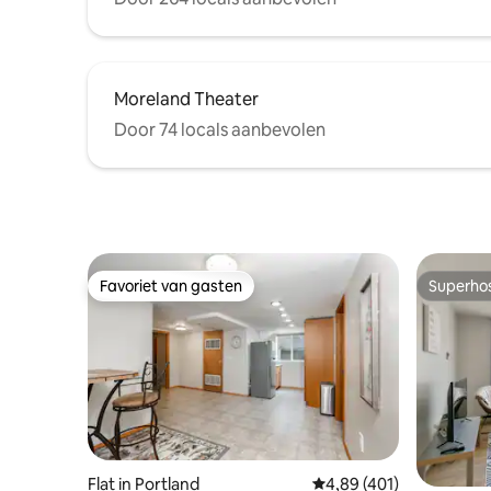
Moreland Theater
Door 74 locals aanbevolen
Favoriet van gasten
Superho
Favoriet van gasten
Superho
Flat in Portland
Gemiddelde beoordeling
4,89 (401)