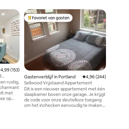
Gastsuite
Favoriet van gasten
Favor
Topfavoriet van gasten
Topfavo
Ruime Se
Welkom i
gevulde 
gelegen i
hebt de 
eigen ingang, woonkamer e
slaapkam
kitchenette. Zie fot
gedetaill
emiddelde beoordeling van 4,99 op 5, 153 recensies
4,99 (153)
ONZE HU
d
ecensies
Gastenverblijf in Portland
Gemiddelde beoordeling
4,96 (244)
GEDETAI
en rustig,
SCHOON
Sellwood Vrijstaand Appartement
 charmant
ONTSMET
Dit is een nieuwer appartement met één
elt met
LICHT van COVI
slaapkamer boven onze garage. Je krijgt
ase op
CONTACT
de code voor onze sleutelloze toegang
door
EVENTUE
om het inchecken eenvoudig te maken.
vuld met
Tot de voorzieningen behoren een
spelletjes
volledig uitgeruste keuken, een
 een
slaapkamer met een queensize bed en
 gezellige
een inloopkast en een full-size slaapbank