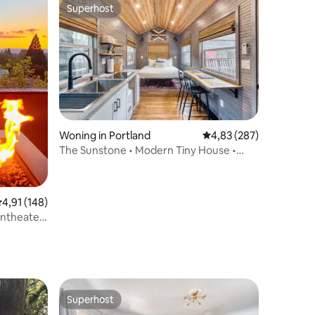
Superhost
Superhost
Woning in Portland
Gemiddelde beoordeling
4,83 (287)
ecensies
The Sunstone • Modern Tiny House •
Toplocatie
emiddelde beoordeling van 4,91 op 5, 148 recensies
4,91 (148)
entheater
Superhost
Superhost