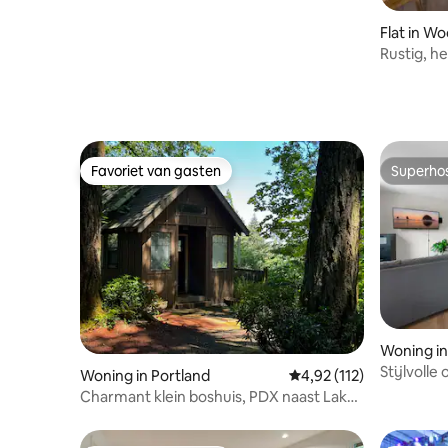
Flat in Wo
Rustig, h
Favoriet van gasten
Superho
Favoriet van gasten
Superho
Woning in
Stijlvolle
Woning in Portland
Gemiddelde beoordeling
4,92 (112)
minuten 
Charmant klein boshuis, PDX naast Lake
Oswego