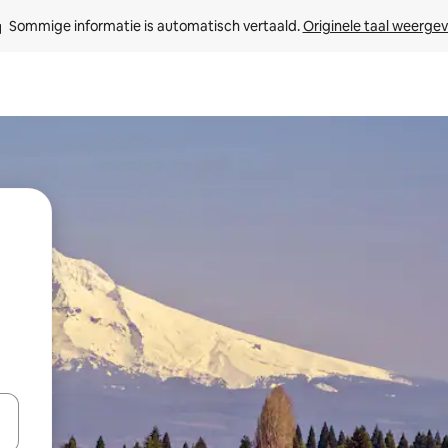
Sommige informatie is automatisch vertaald. 
Originele taal weerge
een keuze met je de pijltjestoetsen omhoog en omlaag, óf door te tikk