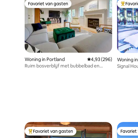
Favoriet van gasten
Favor
Favoriet van gasten
Topfavor
Woning in Portland
Gemiddelde beoordeling
4,93 (296)
Woning i
Ruim bosverblijf met bubbelbad en
Signal Hou
uitzicht
Favoriet van gasten
Favoriet
Topfavoriet van gasten
Favoriet