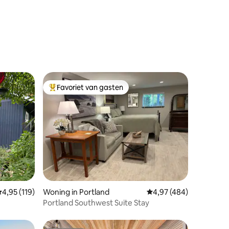
ecensies
Favoriet van gasten
Topfavoriet van gasten
ecensies
emiddelde beoordeling van 4,95 op 5, 119 recensies
4,95 (119)
Woning in Portland
Gemiddelde beoordeling
4,97 (484)
Portland Southwest Suite Stay