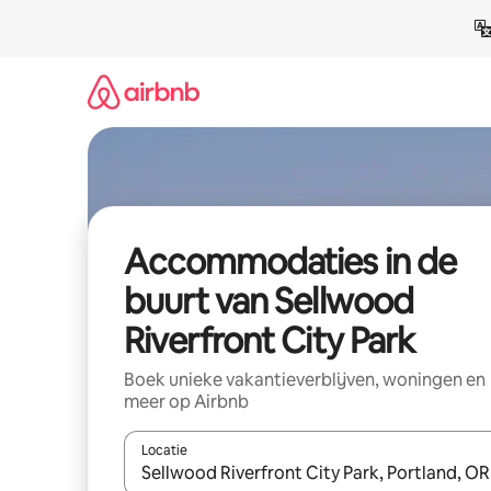
Ga
direct
naar
inhoud
Accommodaties in de
buurt van Sellwood
Riverfront City Park
Boek unieke vakantieverblijven, woningen en
meer op Airbnb
Locatie
Wanneer er resultaten beschikbaar zijn, maak je 