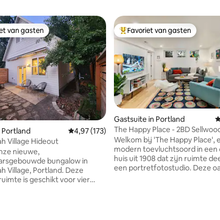
iet van gasten
Favoriet van gasten
iet van gasten
Topfavoriet van gasten
Gastsuite in Portland
G
The Happy Place - 2BD Sellwoo
 Portland
Gemiddelde beoordeling van 4,97 op 5, 173 r
4,97 (173)
Creatieve Retraite
Welkom bij 'The Happy Place', e
 Village Hideout
modern toevluchtsoord in een
nze nieuwe,
huis uit 1908 dat zijn ruimte de
arsgebouwde bungalow in
een portretfotostudio. Deze o
 Village, Portland. Deze
een lager niveau is ontworpen 
ruimte is geschikt voor vier
kunstenaars en is met zorg ge
 met een queensize bed boven
schatten - kunstwerk, boeken, 
tschuifbare bank beneden. Op
en alles wat je nodig hebt voor
worp afstand zijn charmante
 van 4,95 op 5, 236 recensies
comfortabel verblijf, tot aan de
nkels en een park met