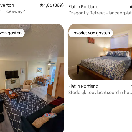
eaverton
Gemiddelde beoordeling van 4,85 op 5, 369 r
4,85 (369)
Flat in Portland
G
n Hideaway 4
Dragonfly Retreat - lanceerpla
avontuur
 van gasten
Favoriet van gasten
 van gasten
Favoriet van gasten
Flat in Portland
Stedelijk toevluchtsoord in het
g van 4,9 op 5, 197 recensies
historische Irvington