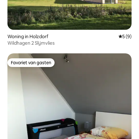
Woning in Holzdorf
Gemiddeld
5 (9)
Wildhagen 2 Slijmvlies
Favoriet van gasten
Favoriet van gasten