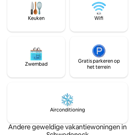
ongeveer 7 km naar het strand, korte
Perfect voor fiets
afstanden naar Kiel, eigen
natuurliefhebben
parkeerplaats. Retraite voor herstel en
ontspannen en tot
Keuken
Wifi
heldere gedachten.
Gratis parkeren op
Zwembad
het terrein
Airconditioning
Andere geweldige vakantiewoningen in
Schwedeneck