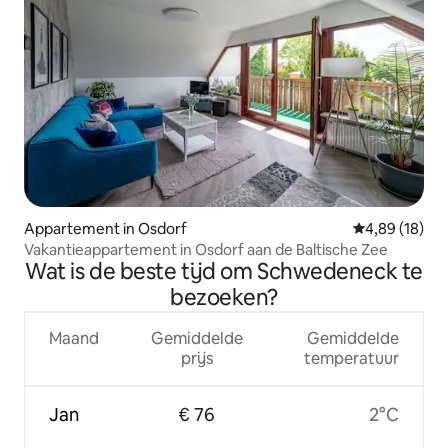
Appartement in Osdorf
Gemiddelde be
4,89 (18)
Vakantieappartement in Osdorf aan de Baltische Zee
Wat is de beste tijd om Schwedeneck te
bezoeken?
Maand
Gemiddelde
Gemiddelde
prijs
temperatuur
Jan
€ 76
2°C