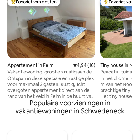
Favoriet van gasten
Favoriet van g
Topfavoriet van gasten
Topfavoriet van 
Appartement in Felm
Gemiddelde beoordeling van 4,
4,94 (16)
Tiny house in Neu
Vakantiewoning, groot en rustig aan de
Peacefull tuinstud
rand van het veld
Ontspan in deze speciale en rustige plek
In het dromerige 
voor maximaal 2 gasten. Rustig, licht
m van het Noord-O
overgoten appartement direct aan de
prachtige tiny hou
rand van het veld in Felm in de buurt van
Het tiny house in 
Populaire voorzieningen in
Kiel. Omgeven door de natuur, op
zich in de ruime tu
slechts 500 m van het bos en de heide,
hoofdgebouw op 
vakantiewoningen in Schwedeneck
ideaal om uit te schakelen, te wandelen
met veel privacy. Dit moderne houten
en te ademen. Ruim, open appartement
huis in Deens des
van 85 m² op twee verdiepingen met
vertragen, te dro
ontspannen sfeer en aparte ingang.
te laden, en is ge
Goede bereikbaarheid met de auto:
de natuur en een 