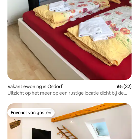
Vakantiewoning in Osdorf
Gemiddelde
5 (32)
Uitzicht op het meer op een rustige locatie dicht bij de
Oostzee
Favoriet van gasten
Favoriet van gasten