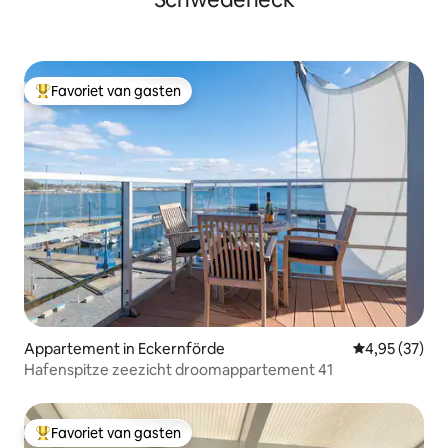
Favoriet van gasten
Topfavoriet van gasten
Appartement in Eckernförde
Gemiddelde be
4,95 (37)
Hafenspitze zeezicht droomappartement 41
Favoriet van gasten
Topfavoriet van gasten