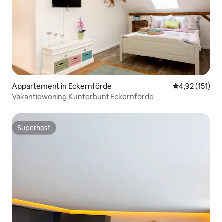
Appartement in Eckernförde
Gemiddelde be
4,92 (151)
Vakantiewoning Kunterbunt Eckernförde
Superhost
Superhost