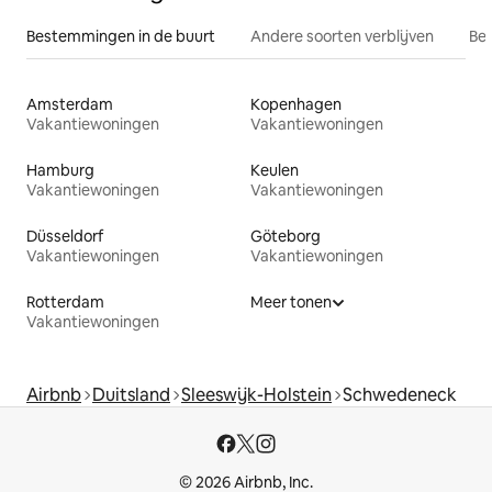
Bestemmingen in de buurt
Andere soorten verblijven
Bes
Amsterdam
Kopenhagen
Vakantiewoningen
Vakantiewoningen
Hamburg
Keulen
Vakantiewoningen
Vakantiewoningen
Düsseldorf
Göteborg
Vakantiewoningen
Vakantiewoningen
Rotterdam
Meer tonen
Vakantiewoningen
Airbnb
Duitsland
Sleeswijk-Holstein
Schwedeneck
© 2026 Airbnb, Inc.