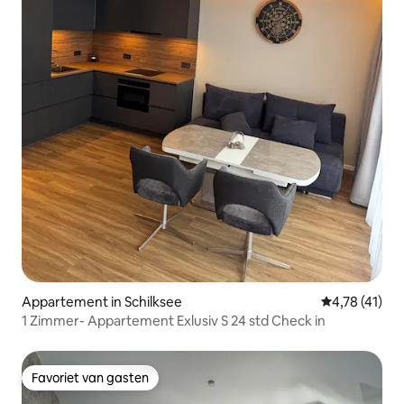
Appartement in Schilksee
Gemiddelde b
4,78 (41)
1 Zimmer- Appartement Exlusiv S 24 std Check in
Favoriet van gasten
Favoriet van gasten