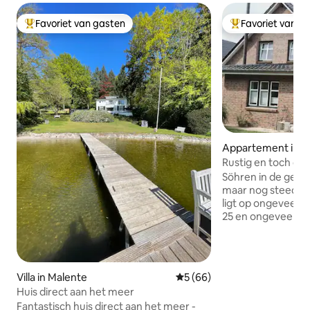
Favoriet van gasten
Favoriet van g
Topfavoriet van gasten
Topfavoriet van 
Appartement in 
Rustig en toch cen
Söhren in de geme
maar nog steeds c
ligt op ongeveer 
25 en ongeveer 30
Je vindt 1 slaapk
tweepersoonsbed
verdieping van e
een woonkamer me
Villa in Malente
Gemiddelde beoordeling van
5 (66)
een kitchenette r
Huis direct aan het meer
badkamer met douc
Fantastisch huis direct aan het meer -
helaas geen winke