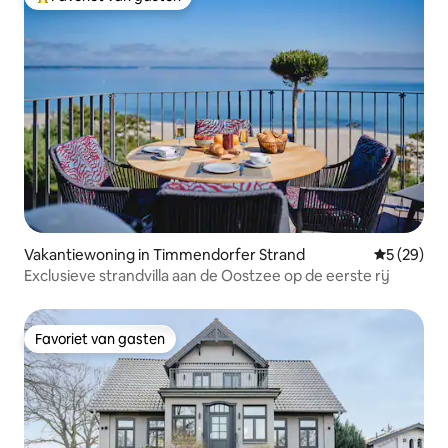
Topfavoriet van gasten
Vakantiewoning in Timmendorfer Strand
Gemiddelde
5 (29)
Exclusieve strandvilla aan de Oostzee op de eerste rij
Favoriet van gasten
Favoriet van gasten