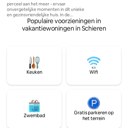
perceel aan het meer - ervaar
om te eten. Kom 
onvergetelijke momenten in dit unieke
probleem: een kin
en gezinsvriendelijke huis. In de
kunnen worden ve
Populaire voorzieningen in
ochtend snel het meer in, een rondje
zwemmen, stand up peddelen Roeien,
vakantiewoningen in Schieren
vissen - alles direct vanaf de
accommodatie, geweldige wandel- en
fietspaden, 30 minuten naar de
Oostzee, paardrijden, golf - in 20
minuten rijden twee 18-holes
golfbanen, 's avonds barbecueën op het
terras of gewoon genieten van het
onvergetelijke uitzicht Hier kun je
Keuken
Wifi
ontspanning en avontuur combineren
Gratis parkeren op
Zwembad
het terrein