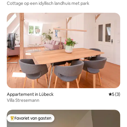
Cottage op een idyllisch landhuis met park
Appartement in Lübeck
Gemiddeld
5 (3)
Villa Stresemann
Favoriet van gasten
Topfavoriet van gasten