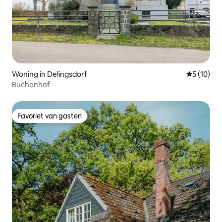
Woning in Delingsdorf
Gemiddelde
5 (10)
Buchenhof
Favoriet van gasten
Favoriet van gasten