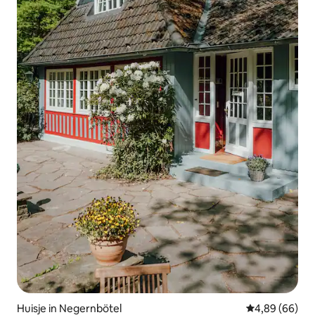
Huisje in Negernbötel
Gemiddelde be
4,89 (66)