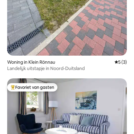
Woning in Klein Rönnau
Gemiddeld
5 (3)
Landelijk uitstapje in Noord-Duitsland
Favoriet van gasten
Topfavoriet van gasten