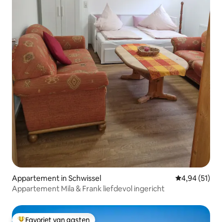
Appartement in Schwissel
Gemiddelde be
4,94 (51)
Appartement Mila & Frank liefdevol ingericht
Favoriet van gasten