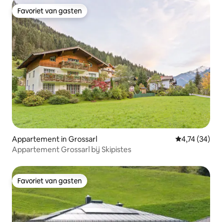
Favoriet van gasten
Favoriet van gasten
Appartement in Grossarl
Gemiddelde be
4,74 (34)
Appartement Grossarl bij Skipistes
Favoriet van gasten
Favoriet van gasten