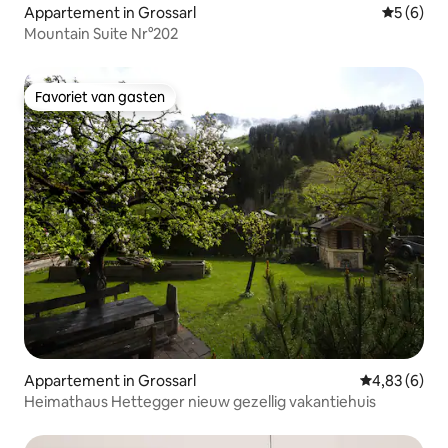
Appartement in Grossarl
Gemiddeld
5 (6)
Mountain Suite Nr°202
Favoriet van gasten
Favoriet van gasten
Appartement in Grossarl
Gemiddelde b
4,83 (6)
Heimathaus Hettegger nieuw gezellig vakantiehuis