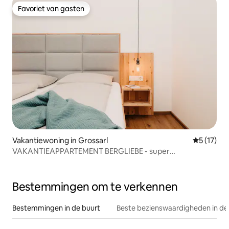
Favoriet van gasten
Favoriet van gasten
Vakantiewoning in Grossarl
Gemiddeld
5 (17)
VAKANTIEAPPARTEMENT BERGLIEBE - super
uitgangspositie
Bestemmingen om te verkennen
Bestemmingen in de buurt
Beste bezienswaardigheden in de