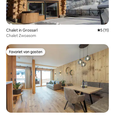
Chalet in Grossarl
Gemiddeld
5 (11)
Chalet Zwoasom
Favoriet van gasten
Favoriet van gasten