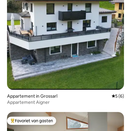
Appartement in Grossarl
Gemiddeld
5 (6)
Appartement Aigner
Favoriet van gasten
Topfavoriet van gasten