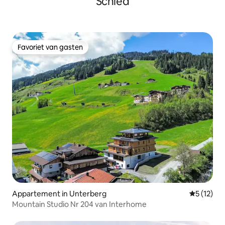
Schied
Favoriet van gasten
Favoriet van gasten
Appartement in Unterberg
Gemiddeld
5 (12)
Mountain Studio Nr 204 van Interhome