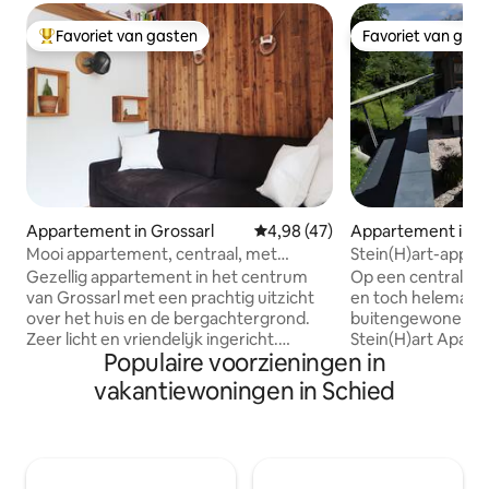
Favoriet van gasten
Favoriet van gas
Topfavoriet van gasten
Favoriet van gas
Appartement in Grossarl
Gemiddelde beoordeling van 4,
4,98 (47)
Appartement in B
fen
Mooi appartement, centraal, met
Stein(H)art-appa
panoramisch uitzicht
Gezellig appartement in het centrum
Op een centrale lo
van Grossarl met een prachtig uitzicht
en toch helemaal o
over het huis en de bergachtergrond.
buitengewone lof
Zeer licht en vriendelijk ingericht.
Stein(H)art Apar
Populaire voorzieningen in
Gewoon perfect voor een paar
wandeling mogeli
rustgevende dagen voor ontspanning of
ongeveer 110m ² 
vakantiewoningen in Schied
sportieve activiteiten. Ons mooie, kleine
Bischofshofen en 
maar fijne appartement biedt
hoogste kwaliteit
voldoende ruimte voor 2 personen, met
fantastisch uitzic
woon- en eetkamer en balkon,
gebergte. Op het
badkamer met haardroger, toilet en
met jacuzzi kun j