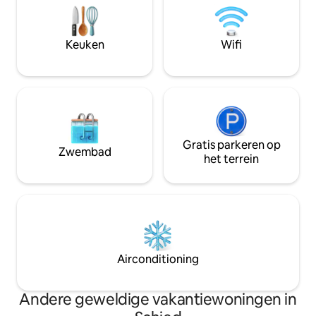
douche, woonkamer met tv, wifi en je
volle genieten van
slaapt in de Zwitserse stenen dennen
Binnenkort bereikt
slaapkamer met comfortabel
en wandelbestemm
Keuken
Wifi
tweepersoonsbed. Lokale belasting €
Salzburger Ponga
2,30/dag/pers
Gratis parkeren op
Zwembad
het terrein
Airconditioning
Andere geweldige vakantiewoningen in