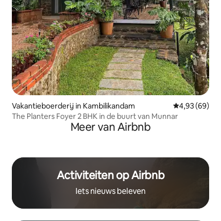
Vakantieboerderij in Kambilikandam
Gemiddelde be
4,93 (69)
The Planters Foyer 2 BHK in de buurt van Munnar
Meer van Airbnb
Activiteiten op Airbnb
Iets nieuws beleven