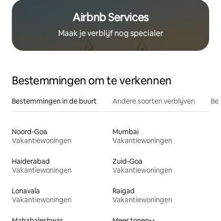
Airbnb Services
Maak je verblijf nog specialer
Bestemmingen om te verkennen
Bestemmingen in de buurt
Andere soorten verblijven
Bes
Noord-Goa
Mumbai
Vakantiewoningen
Vakantiewoningen
Haiderabad
Zuid-Goa
Vakantiewoningen
Vakantiewoningen
Lonavala
Raigad
Vakantiewoningen
Vakantiewoningen
Mahabaleshwar
Meer tonen