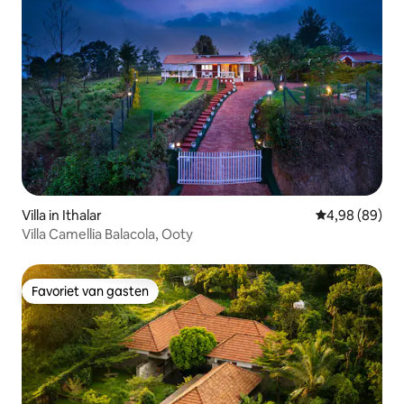
Villa in Ithalar
Gemiddelde be
4,98 (89)
Villa Camellia Balacola, Ooty
Favoriet van gasten
Favoriet van gasten