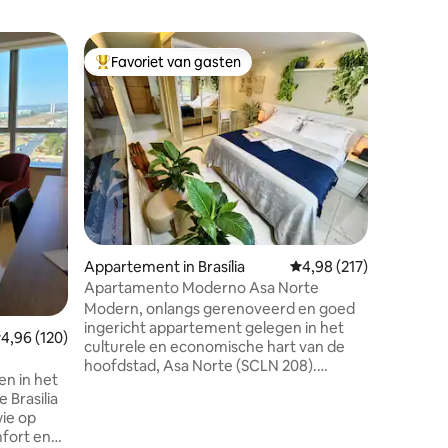
Apparteme
Favoriet van gasten
Favor
Topfavoriet van gasten
Topfavo
Apparteme
Welkom in
Brasilia! Verblijf in een elegant
appartem
het prest
combinee
met high-
bevoorre
van de B
ecensies
Park en T
Appartement in Brasília
Gemiddelde beoordeling
4,98 (217)
Nationaa
Sector en
Apartamento Moderno Asa Norte
attractie
Modern, onlangs gerenoveerd en goed
met een 
ingericht appartement gelegen in het
emiddelde beoordeling van 4,96 op 5, 120 recensies
4,96 (120)
verblijf.
culturele en economische hart van de
hoofdstad, Asa Norte (SCLN 208).
en in het
Uitgerust met het meest moderne en
 Brasilia
elegante, is dit appartement ideaal voor
ie op
diegenen die op zoek zijn naar een
mfort en
comfortabel en gezellig verblijf in