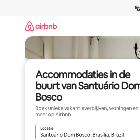
Ga
direct
naar
inhoud
Accommodaties in de
buurt van Santuário Do
Bosco
Boek unieke vakantieverblijven, woningen en
meer op Airbnb
Locatie
Wanneer er resultaten beschikbaar zijn, maak je 