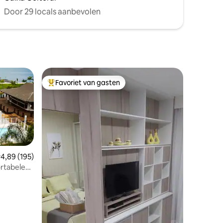
Door 29 locals aanbevolen
Favoriet van gasten
Topfavoriet van gasten
emiddelde beoordeling van 4,89 op 5, 195 recensies
4,89 (195)
ortabele
ecensies