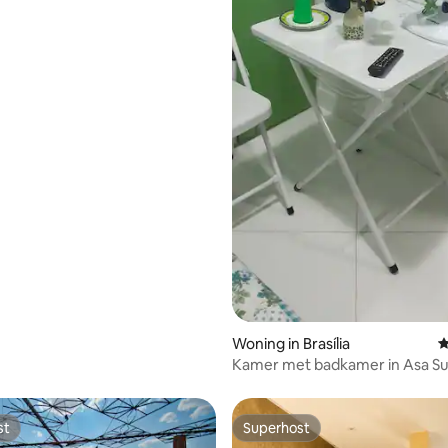
Woning in Brasília
G
Kamer met badkamer in Asa S
710-Brasília
st
Superhost
st
Superhost