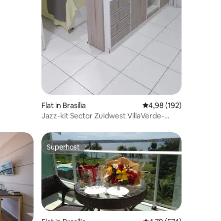
Flat in Brasília
Gemiddelde beoordeling
4,98 (192)
Jazz-kit Sector Zuidwest VillaVerde-
ruimte
Superhost
Superhost