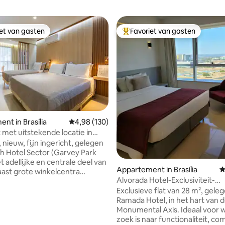
iet van gasten
Favoriet van gasten
iet van gasten
Topfavoriet van gasten
ing van 5 op 5, 187 recensies
nt in Brasília
Gemiddelde beoordeling van 4,98 op 5, 130 r
4,98 (130)
t met uitstekende locatie in
, nieuw, fijn ingericht, gelegen
th Hotel Sector (Garvey Park
Appartement in Brasília
G
naast grote winkelcentra
Alvorada Hotel-Exclusiviteit-
 Nacional en Brasilia Shopping)
Monumentale As
Exclusieve flat van 28 m², geleg
restaurants. Gemakkelijk en
Ramada Hotel, in het hart van de
ang tot de belangrijkste punten
Monumental Axis. Ideaal voor w
d. Zeer dicht bij de
zoek is naar functionaliteit, co
kste bezienswaardigheden