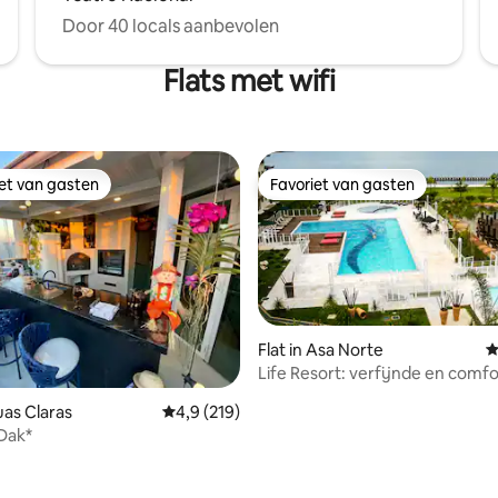
Door 40 locals aanbevolen
Flats met wifi
iet van gasten
Favoriet van gasten
iet van gasten
Favoriet van gasten
Flat in Asa Norte
G
Life Resort: verfijnde en comf
 van 4,95 op 5, 216 recensies
flat
uas Claras
Gemiddelde beoordeling van 4,9 op 5, 219 r
4,9 (219)
Dak*