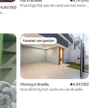
Flat in Brasília
Gemiddelde beoordeling
4,79 (574)
Prachtige flat aan de rand van het meer,
ecensies
emiddelde beoordeling van 4,95 op 5, 193 recensies
4,95 (193)
fantastisch uitzicht
a
Favoriet van gasten
Favoriet van gasten
ecensies
Woning in Brasília
Gemiddelde beoordeling
4,93 (130)
Huis dicht bij het centrum van Brasilia