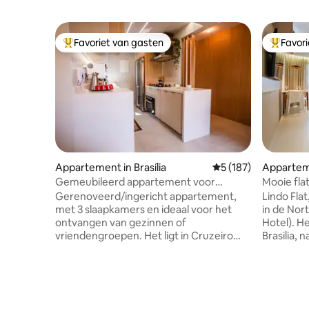
Favoriet van gasten
Favor
Topfavoriet van gasten
Topfavor
Appartement in Brasília
Gemiddelde beoordel
5 (187)
Apparteme
Gemeubileerd appartement voor
Mooie fla
gezinnen
Brasilia
Gerenoveerd/ingericht appartement,
Lindo Flat
met 3 slaapkamers en ideaal voor het
in de Nor
ontvangen van gezinnen of
Hotel). Het adellijke en centrale deel van
vriendengroepen. Het ligt in Cruzeiro
Brasilia, 
Novo, op 20 minuten van de luchthaven
(Conjunto
en op 15 minuten van Eixo Monumental,
en goede 
dat toegang biedt tot de belangrijkste
snel toeg
punten van Brasília. De woning heeft een
van de sta
volledige keuken, nieuw en verfijnd
belangrij