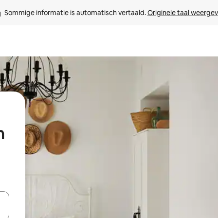
Sommige informatie is automatisch vertaald. 
Originele taal weerge
m
een keuze met je de pijltjestoetsen omhoog en omlaag, óf door te tikk