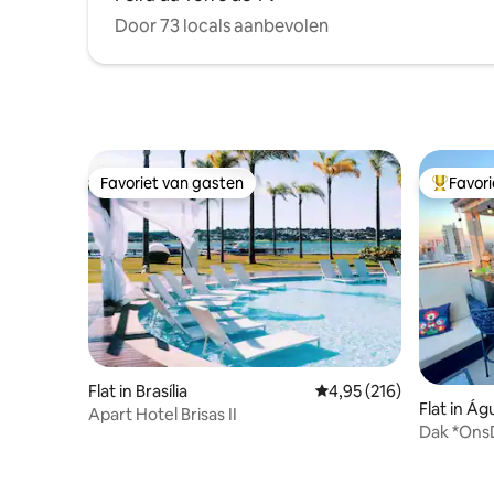
Door 73 locals aanbevolen
Favoriet van gasten
Favor
Favoriet van gasten
Topfavor
Flat in Brasília
Gemiddelde beoordeling
4,95 (216)
Flat in Ág
Apart Hotel Brisas II
Dak *Ons