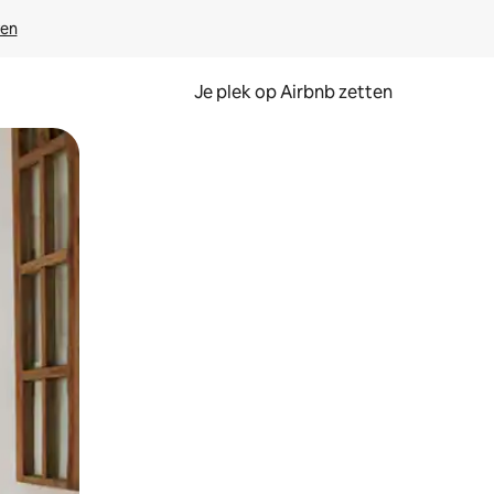
ven
Je plek op Airbnb zetten
en of swipen.