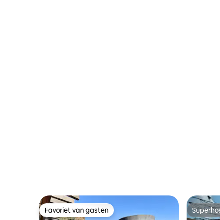
Favoriet van gasten
Superho
Favoriet van gasten
Superho