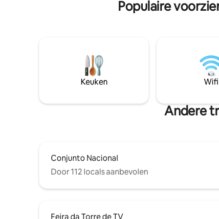
Populaire voorzie
meubilair, evenals de apparaten en
(Esplanad
keukengerei die nodig zijn voor een
Square, T
gezellig verblijf, zoals: 43inch tv met
Arena BRB
streaming, wasmachine en droger,
Amerikaanse
vaatwasser, koffiezetapparaat,
gemakkeli
broodrooster en airconditioning.
luchthave
Keuken
Wifi
Andere tr
Conjunto Nacional
Door 112 locals aanbevolen
Feira da Torre de TV