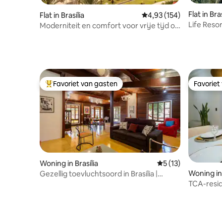
Flat in Bras
Flat in Brasília
Gemiddelde beoordeling
4,93 (154)
Life Reso
Moderniteit en comfort voor vrije tijd of
zaken.
Favoriet van gasten
Favoriet
Topfavoriet van gasten
Favoriet
Woning in Brasília
Gemiddelde beoorde
5 (13)
Woning in 
Gezellig toevluchtsoord in Brasília |
Houten huis
TCA-resi