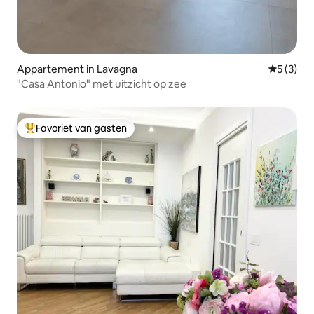
Appartement in Lavagna
Gemiddeld
5 (3)
"Casa Antonio" met uitzicht op zee
Favoriet van gasten
Topfavoriet van gasten