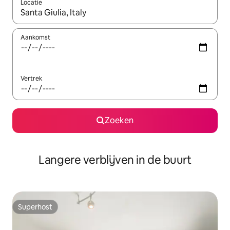
Locatie
Wanneer er resultaten beschikbaar zijn, maak je een keuze met 
Aankomst
Vertrek
Zoeken
Langere verblijven in de buurt
Superhost
Superhost