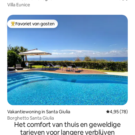
Villa Eunice
Favoriet van gasten
Topfavoriet van gasten
Vakantiewoning in Santa Giulia
Gemiddelde be
4,95 (78)
Borghetto Santa Giulia
Het comfort van thuis en geweldige
tarieven voor langere verblijven