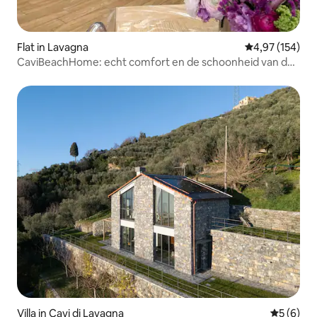
Flat in Lavagna
Gemiddelde beo
4,97 (154)
CaviBeachHome: echt comfort en de schoonheid van de
zee
Villa in Cavi di Lavagna
Gemiddeld
5 (6)