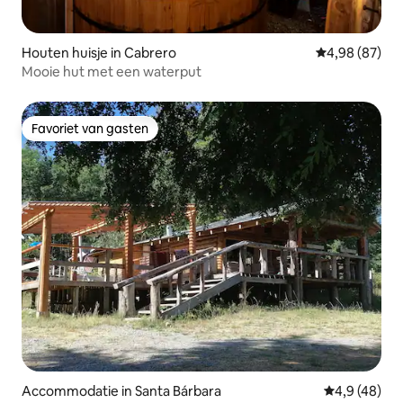
Houten huisje in Cabrero
Gemiddelde be
4,98 (87)
Mooie hut met een waterput
Favoriet van gasten
Favoriet van gasten
Accommodatie in Santa Bárbara
Gemiddelde b
4,9 (48)