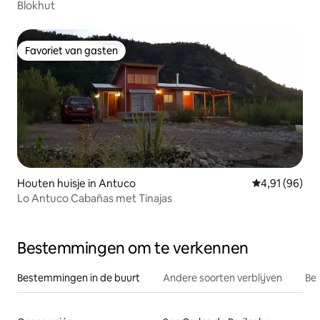
Blokhut
Favoriet van gasten
Favoriet van gasten
Houten huisje in Antuco
Gemiddelde be
4,91 (96)
Lo Antuco Cabañas met Tinajas
Bestemmingen om te verkennen
Bestemmingen in de buurt
Andere soorten verblijven
Bes