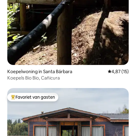
Koepelwoning in Santa Bárbara
Gemiddelde be
4,87 (15)
Koepels Bio Bio, Cañicura
Favoriet van gasten
Topfavoriet van gasten