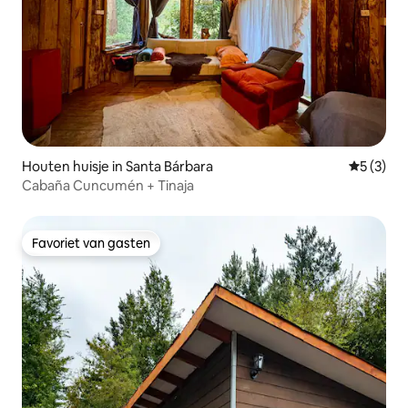
Houten huisje in Santa Bárbara
Gemiddeld
5 (3)
Cabaña Cuncumén + Tinaja
Favoriet van gasten
Favoriet van gasten