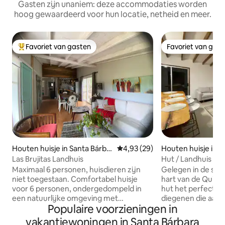
Gasten zijn unaniem: deze accommodaties worden
hoog gewaardeerd voor hun locatie, netheid en meer.
Favoriet van gasten
Favoriet van gas
Topfavoriet van gasten
Favoriet van gas
Houten huisje in Santa Bárba
Gemiddelde beoordeling van 4,
4,93 (29)
Houten huisje in 
ra
ue
Las Brujitas Landhuis
Hut / Landhuis
Maximaal 6 personen, huisdieren zijn
Gelegen in de sec
niet toegestaan. Comfortabel huisje
hart van de Quila
voor 6 personen, ondergedompeld in
hut het perfecte 
een natuurlijke omgeving met
diegenen die aan d
Populaire voorzieningen in
voldoende ruimte voor
willen ontsnappen
buitenactiviteiten en verschillende
enkele minuten van
vakantiewoningen in Santa Bárbara