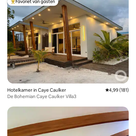
Favoriet van gasten
Topfavoriet van gasten
Hotelkamer in Caye Caulker
Gemiddelde beo
4,99 (181)
De Bohemian Caye Caulker Villa3