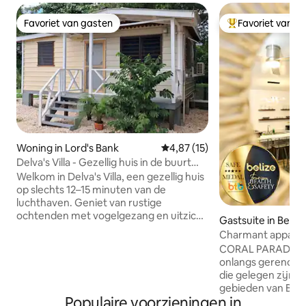
Favoriet van gasten
Favoriet van g
Favoriet van gasten
Topfavoriet van 
Woning in Lord's Bank
Gemiddelde beoordeling van 4,
4,87 (15)
Delva's Villa - Gezellig huis in de buurt
van luchthaven en stad
Welkom in Delva's Villa, een gezellig huis
op slechts 12–15 minuten van de
luchthaven. Geniet van rustige
ochtenden met vogelgezang en uitzicht
Gastsuite in Belize
op de zonsopgang in een rustige,
Charmant appart
vriendelijke buurt. De bus gaat er vlak
slaapkamers in de
CORAL PARADISE V
voor langs en brengt je in 45 minuten
Starfish Villa
onlangs gerenov
naar Belize City, of in 25 minuten met de
die gelegen zijn in
auto. Gratis parkeren, lokale
gebieden van Belize
restaurants, winkels, een cricketveld en
Populaire voorzieningen in
in dezelfde straat