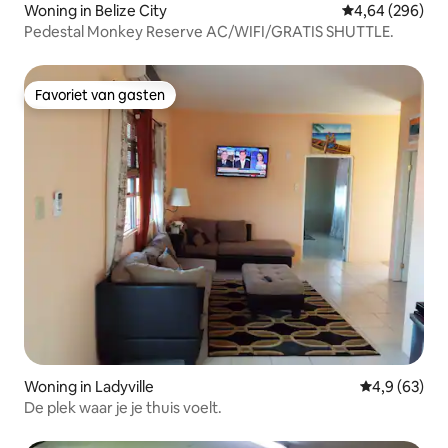
Woning in Belize City
Gemiddelde beo
4,64 (296)
Pedestal Monkey Reserve AC/WIFI/GRATIS SHUTTLE.
Favoriet van gasten
Favoriet van gasten
Woning in Ladyville
Gemiddelde b
4,9 (63)
De plek waar je je thuis voelt.