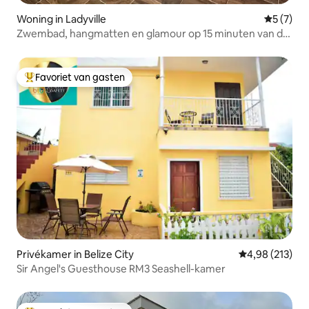
Woning in Ladyville
Gemiddeld
5 (7)
Zwembad, hangmatten en glamour op 15 minuten van de
internationale luchthaven
Favoriet van gasten
Topfavoriet van gasten
Privékamer in Belize City
Gemiddelde beo
4,98 (213)
Sir Angel's Guesthouse RM3 Seashell-kamer