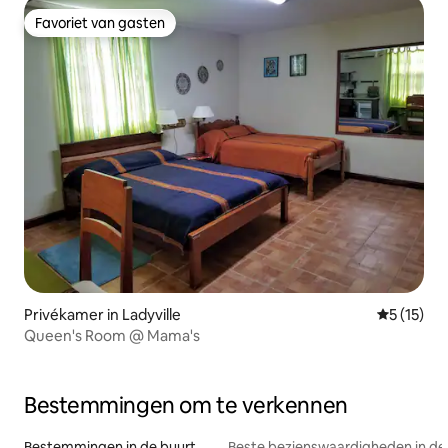
Favoriet van gasten
Favoriet van gasten
Privékamer in Ladyville
Gemiddeld
5 (15)
Queen's Room @ Mama's
Bestemmingen om te verkennen
Bestemmingen in de buurt
Beste bezienswaardigheden in de