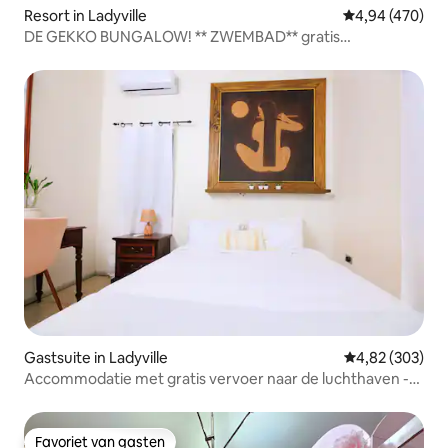
Resort in Ladyville
Gemiddelde beo
4,94 (470)
DE GEKKO BUNGALOW! ** ZWEMBAD** gratis
pendeldienst!
Gastsuite in Ladyville
Gemiddelde beo
4,82 (303)
Accommodatie met gratis vervoer naar de luchthaven -
Ladyville Lam
Favoriet van gasten