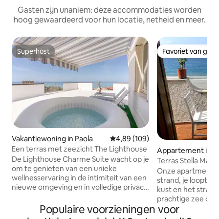
Gasten zijn unaniem: deze accommodaties worden
hoog gewaardeerd voor hun locatie, netheid en meer.
Superhost
Favoriet van gas
Superhost
Favoriet van gas
Vakantiewoning in Paola
Gemiddelde beoordeling van 4,8
4,89 (109)
Een terras met zeezicht The Lighthouse
Appartement in B
De Lighthouse Charme Suite wacht op je
alabro
Terras Stella Mari
om te genieten van een unieke
Onze apartmens li
wellnesservaring in de intimiteit van een
strand, je loopt o
nieuwe omgeving en in volledige privacy.
kust en het strand 
Comfortabel penthouse voor 2/3
prachtige zee om 
personen! Vlakbij de zee en het
Populaire voorzieningen voor
groot balkon waar 
centrum! Volledig uitgeruste keuken en
dineren of gewoon