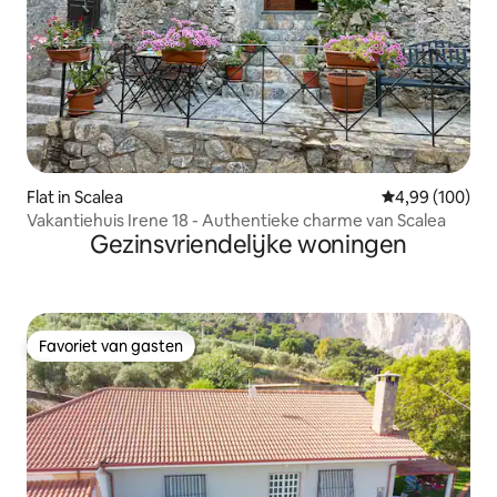
Flat in Scalea
Gemiddelde beo
4,99 (100)
Vakantiehuis Irene 18 - Authentieke charme van Scalea
Gezinsvriendelijke woningen
Favoriet van gasten
Favoriet van gasten