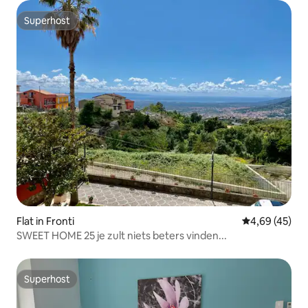
Superhost
Superhost
Flat in Fronti
Gemiddelde be
4,69 (45)
SWEET HOME 25 je zult niets beters vinden...
Superhost
Superhost