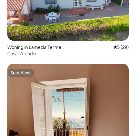
Woning in Lamezia Terme
Gemiddelde
5 (29)
Casa l'Arcadia
Superhost
Superhost