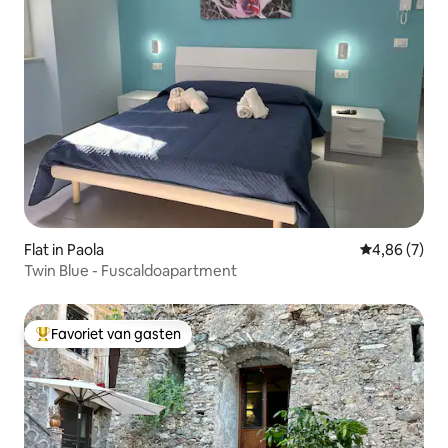
Flat in Paola
Gemiddelde b
4,86 (7)
Twin Blue - Fuscaldoapartment
Favoriet van gasten
Topfavoriet van gasten