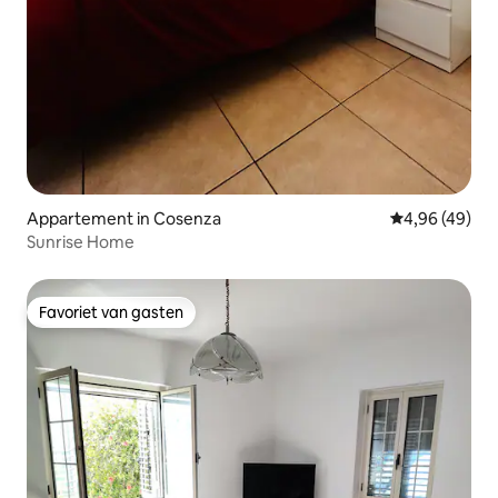
Appartement in Cosenza
Gemiddelde be
4,96 (49)
Sunrise Home
Favoriet van gasten
Favoriet van gasten