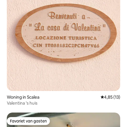
Woning in Scalea
Gemiddelde be
4,85 (13)
Valentina 's huis
Favoriet van gasten
Favoriet van gasten