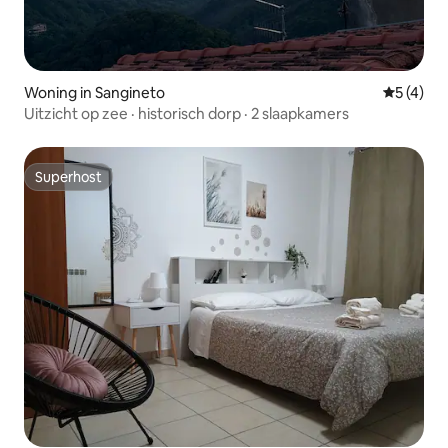
Woning in Sangineto
Gemiddeld
5 (4)
Uitzicht op zee · historisch dorp · 2 slaapkamers
Superhost
Superhost