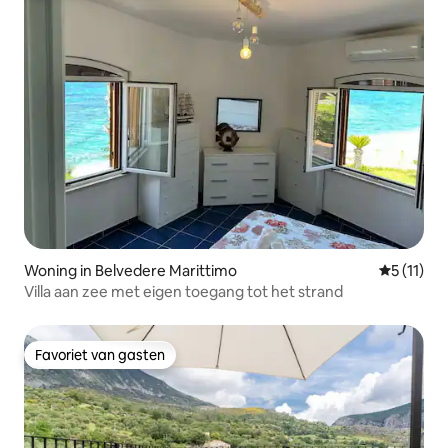
Woning in Belvedere Marittimo
Gemiddeld
5 (11)
Villa aan zee met eigen toegang tot het strand
Favoriet van gasten
Favoriet van gasten