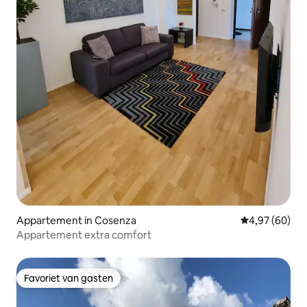
Appartement in Cosenza
Gemiddelde be
4,97 (60)
Appartement extra comfort
Favoriet van gasten
Favoriet van gasten