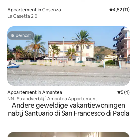
Appartement in Cosenza
Gemiddelde b
4,82 (11)
La Casetta 2.0
Superhost
Superhost
Appartement in Amantea
Gemiddeld
5 (4)
NN- Strandverblijf Amantea Appartement
Andere geweldige vakantiewoningen
nabij Santuario di San Francesco di Paola