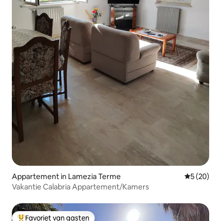
Appartement in Lamezia Terme
Gemiddelde
5 (20)
Vakantie Calabria Appartement/Kamers
Favoriet van gasten