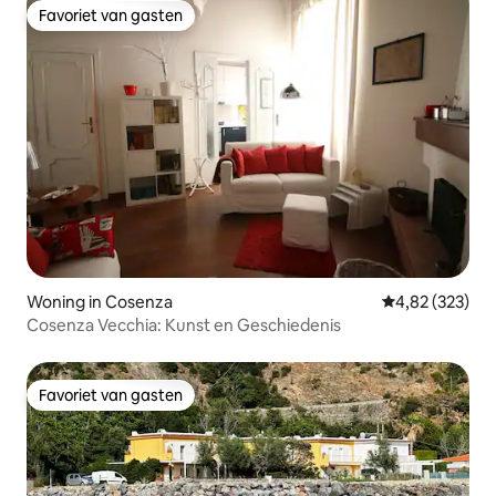
Favoriet van gasten
Favoriet van gasten
Woning in Cosenza
Gemiddelde beo
4,82 (323)
Cosenza Vecchia: Kunst en Geschiedenis
Favoriet van gasten
Favoriet van gasten