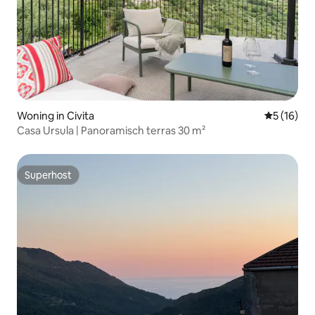
Woning in Civita
Gemiddelde
5 (16)
Casa Ursula | Panoramisch terras 30 m²
Superhost
Superhost