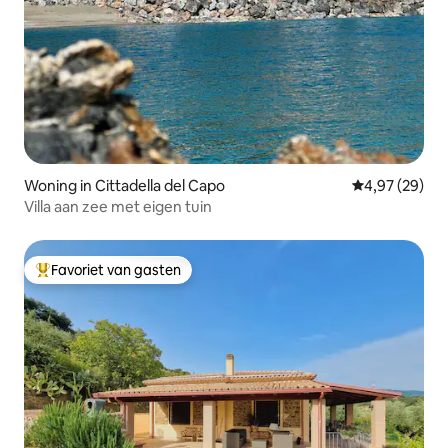
Woning in Cittadella del Capo
Gemiddelde be
4,97 (29)
Villa aan zee met eigen tuin
Favoriet van gasten
Topfavoriet van gasten